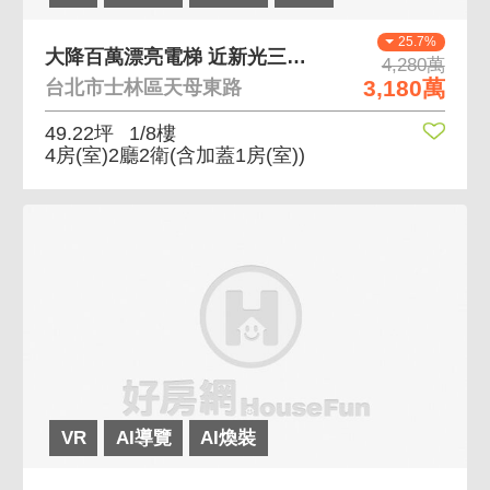
25.7%
大降百萬漂亮電梯 近新光三越公園電梯三房有管理
4,280萬
3,180萬
台北市士林區天母東路
49.22坪
1/8樓
4房(室)2廳2衛
(含加蓋1房(室))
VR
AI導覽
AI煥裝