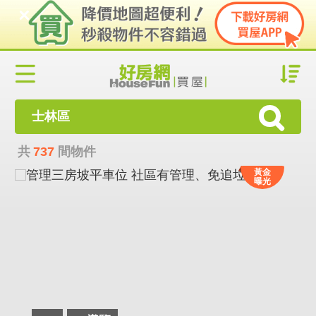
士林區
共
737
間物件
黃金
曝光