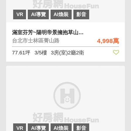
VR
AI導覽
AI煥裝
影音
滿室芬芳~陽明帝景擁抱草山風情盡享紗帽綠意
4,998萬
台北市士林區菁山路
77.61坪
3/5樓
3房(室)2廳2衛
VR
AI導覽
AI煥裝
影音