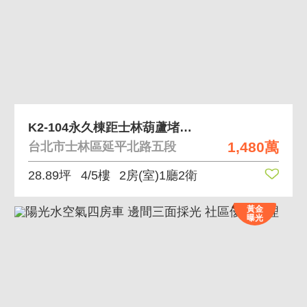
K2-104永久棟距士林葫蘆堵邊間一手公寓
1,480萬
台北市士林區延平北路五段
28.89坪
4/5樓
2房(室)1廳2衛
黃金
曝光