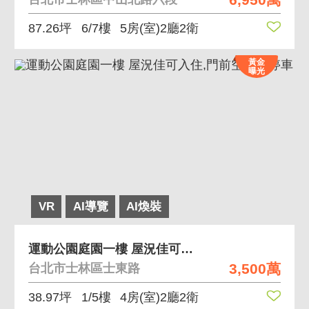
87.26坪
6/7樓
5房(室)2廳2衛
黃金
曝光
VR
AI導覽
AI煥裝
運動公園庭園一樓 屋況佳可入住,門前空間好停車
3,500萬
台北市士林區士東路
38.97坪
1/5樓
4房(室)2廳2衛