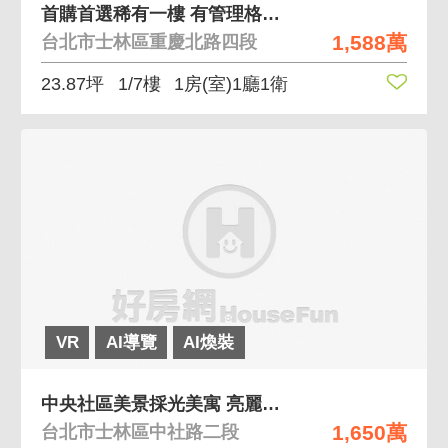
首購首選稀有一樓 有管理格局方正
1,588萬
台北市士林區重慶北路四段
23.87坪
1/7樓
1房(室)1廳1衛
VR
AI導覽
AI煥裝
中央社區美景採光美寓 亮麗山景、屋況良好、邊間棟距
1,650萬
台北市士林區中社路二段