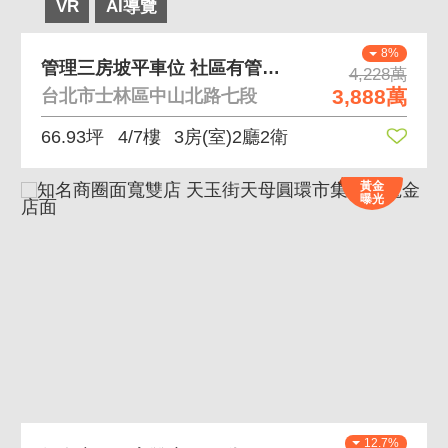
VR
AI導覽
8%
管理三房坡平車位 社區有管理、免追垃圾車
4,228萬
3,888萬
台北市士林區中山北路七段
66.93坪
4/7樓
3房(室)2廳2衛
黃金
曝光
12.7%