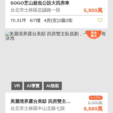
SOGO芝山超低公設大四房車
5,900萬
台北市士林區忠誠路一段
70.31坪
6/7樓
4房(室)2廳2衛
黃金
曝光
VR
AI導覽
AI煥裝
2.5%
美麗境界露台美邸 四房雙主臥規劃，一層一戶有泳池
8,900萬
8,680萬
台北市士林區中山北路七段