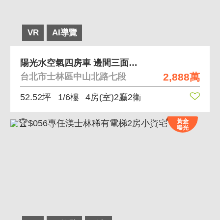
VR
AI導覽
陽光水空氣四房車 邊間三面採光 社區優質管理
2,888萬
台北市士林區中山北路七段
52.52坪
1/6樓
4房(室)2廳2衛
黃金
曝光