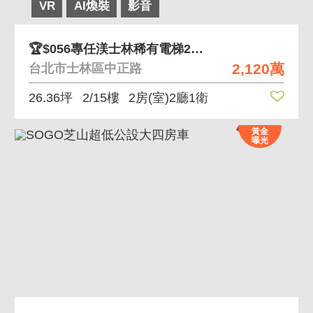
VR
AI煥裝
影音
🏆$056專任渼士林稀有電梯2房小資宅
2,120萬
台北市士林區中正路
26.36坪
2/15樓
2房(室)2廳1衛
黃金
曝光