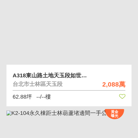
A318東山路土地天玉段如世外桃源
2,088萬
台北市士林區天玉段
62.88坪
--/--樓
黃金
曝光