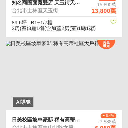
知名商圈面寬雙店 天玉街天母圓環市集大面寬金店面
15,800萬
13,800萬
台北市士林區天玉街
89.6坪
B1~1/7樓
2房(室)3廳1衛
(含加蓋2房(室)1廳1衛)
黃金
曝光
AI導覽
8.4%
日美校區坡車豪邸 稀有高蒂社區大戶釋出
7,588萬
6,950萬
台北市士林區中山北路六段