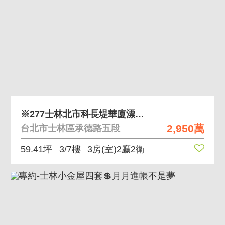
※277士林北市科長堤華廈漂亮三房車
2,950萬
台北市士林區承德路五段
59.41坪
3/7樓
3房(室)2廳2衛