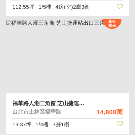
112.55坪
1/5樓
4房(室)2廳3衛
黃金
曝光
福華路人潮三角窗 芝山捷運站出口三角窗
14,800萬
台北市士林區福華路
19.37坪
1/4樓
3廳1衛