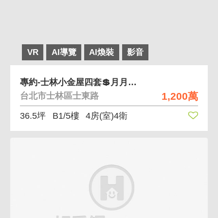
VR
AI導覽
AI煥裝
影音
專約-士林小金屋四套💲月月進帳不是夢
1,200萬
台北市士林區士東路
36.5坪
B1/5樓
4房(室)4衛