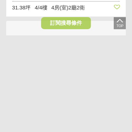
31.38坪
4/4樓
4房(室)2廳2衛
訂閱搜尋條件
VR
AI導覽
AI煥裝
至善森林雙溪景觀電梯別墅 雙溪美景，電梯加持
11,850萬
台北市士林區至善路二段
78.92坪
B1~3/3樓
7房(室)2廳4衛
(含加蓋2房(室)1衛)