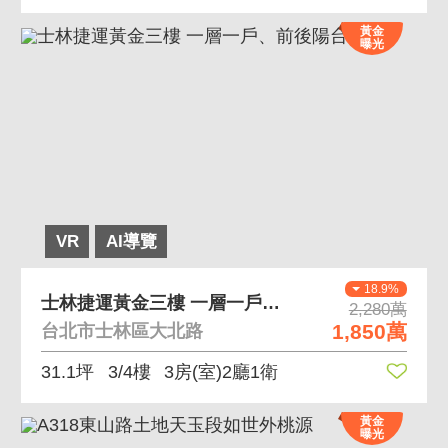
黃金
曝光
VR
AI導覽
18.9%
士林捷運黃金三樓 一層一戶、前後陽台保留
2,280萬
1,850萬
台北市士林區大北路
31.1坪
3/4樓
3房(室)2廳1衛
黃金
曝光