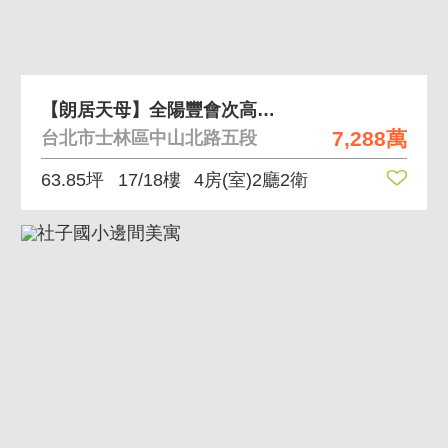
【朗居天母】全陽豐會次高樓層景觀美屋
7,288萬
台北市士林區中山北路五段
63.85坪
17/18樓
4房(室)2廳2衛