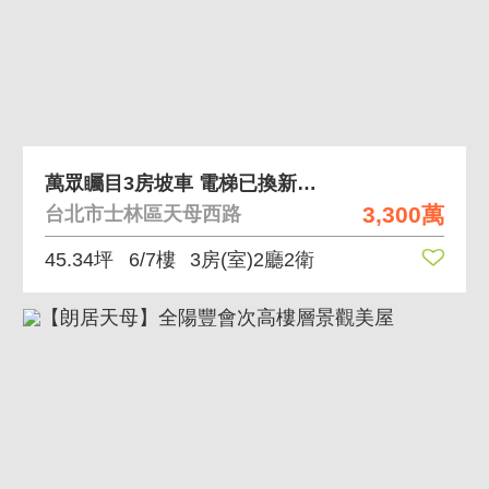
萬眾矚目3房坡車 電梯已換新、24H管理
3,300萬
台北市士林區天母西路
45.34坪
6/7樓
3房(室)2廳2衛