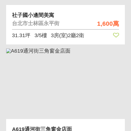
社子國小邊間美寓
1,600萬
台北市士林區永平街
31.31坪
3/5樓
3房(室)2廳2衛
A619通河街三角窗金店面