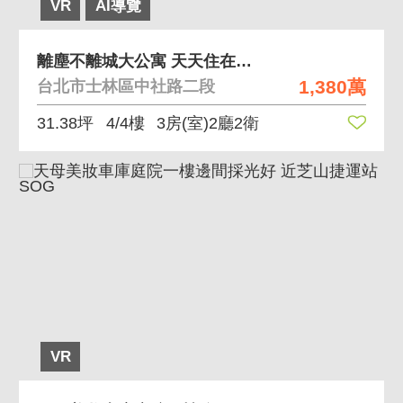
VR
AI導覽
離塵不離城大公寓 天天住在風景裡 綠意景觀美寓
1,380萬
台北市士林區中社路二段
31.38坪
4/4樓
3房(室)2廳2衛
VR