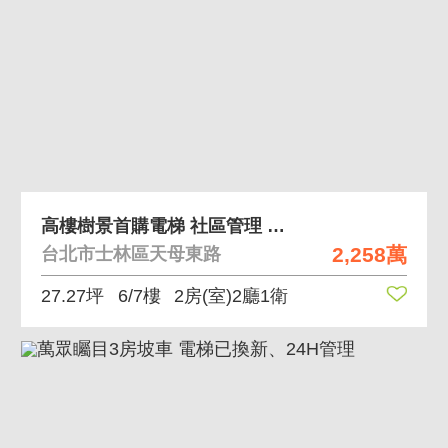
高樓樹景首購電梯 社區管理 邊間 採光很好
2,258萬
台北市士林區天母東路
27.27坪
6/7樓
2房(室)2廳1衛