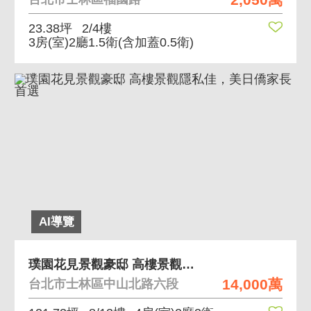
23.38坪
2/4樓
3房(室)2廳1.5衛
(含加蓋0.5衛)
AI導覽
璞園花見景觀豪邸 高樓景觀隱私佳，美日僑家長首選
14,000萬
台北市士林區中山北路六段