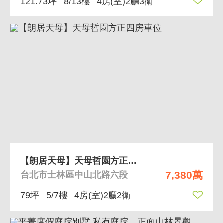
121.73坪
8/13樓
4房(室)2廳3衛
【朗居天母】天母哲園方正四房車位
7,380萬
台北市士林區中山北路六段
79坪
5/7樓
4房(室)2廳2衛