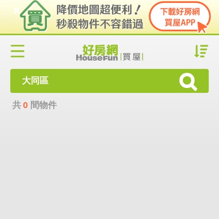
大同區
共
0
間物件