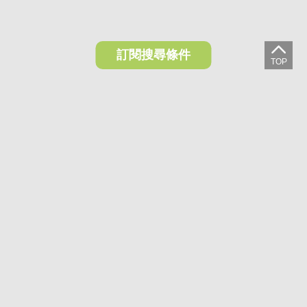
訂閱搜尋條件
想收藏喜歡的物件？快下載好房網買屋APP！
下載 好房網買屋APP >
加入好友
好房網買屋