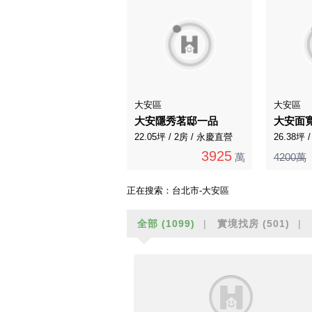
大安區
大安區
大安隱秀茗邸一品
大安面
22.05坪 / 2房 / 永慶直營
26.38坪 
3925
萬
4200萬
正在搜索：
台北市-大安區
全部
(1099)
實境找房
(501)