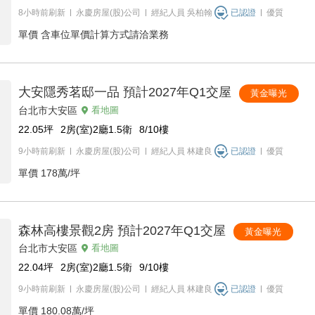
8小時前刷新
永慶房屋(股)公司
經紀人員
吳柏翰
已認證
優質
單價
含車位單價計算方式請洽業務
大安隱秀茗邸一品 預計2027年Q1交屋
黃金曝光
台北市大安區
看地圖
22.05
坪
2房(室)2廳1.5衛
8/10
樓
9小時前刷新
永慶房屋(股)公司
經紀人員
林建良
已認證
優質
單價
178萬/坪
森林高樓景觀2房 預計2027年Q1交屋
黃金曝光
台北市大安區
看地圖
22.04
坪
2房(室)2廳1.5衛
9/10
樓
9小時前刷新
永慶房屋(股)公司
經紀人員
林建良
已認證
優質
單價
180.08萬/坪