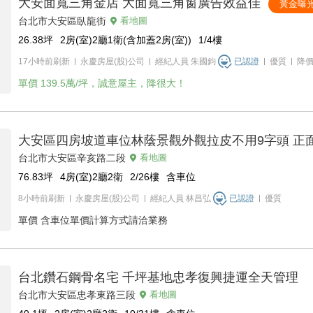
大安面寬三角金店 大面寬三角窗廣告效益佳
黃金曝
台北市大安區臥龍街
看地圖
26.38
坪
2房(室)2廳1衛(含加蓋2房(室))
1/4
樓
17小時前刷新
永慶房屋(股)公司
經紀人員
朱國鈞
已認證
優質
降
單價
139.5萬/坪，誠意屋主，降很大！
大安區四房坡道車位林蔭景觀外觀拉皮不用9字頭 正
台北市大安區辛亥路二段
看地圖
76.83
坪
4房(室)2廳2衛
2/26
樓
含車位
8小時前刷新
永慶房屋(股)公司
經紀人員
林昌弘
已認證
優質
單價
含車位單價計算方式請洽業務
台北鑽石鋼骨名宅 千坪基地忠孝復興捷運全天管理
台北市大安區忠孝東路三段
看地圖