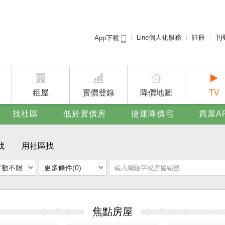
Line個人化服務
註冊
刊
App下載
租屋免
賣屋
廣告
租屋
實價登錄
降價地圖
TV
找社區
低於實價房
捷運降價宅
買屋A
找
用社區找
坪數不限
更多條件(0)
焦點房屋