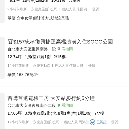
49.1
坪
2房(室)2廳2衛
10/31
樓
含車位
9小時前刷新
永慶房屋(股)公司
經紀人員
朱國鈞
優質
單價
含車位單價計算方式請洽業務
🏆$157忠孝復興捷運高檔裝潢入住SOGO公園
台北市大安區復興南路一段
看地圖
12.74
坪
1房(室)1廳1衛
2/15
樓
14小時前刷新
永慶不動產
經紀人員
值班人員
優質
單價
168.76萬/坪
首購首選電梯三房 大安站步行約5分鐘
台北市大安區復興南路二段
看地圖
17.06
坪
3房(室)3廳2衛(含加蓋1房(室)1廳1衛)
7/7
樓
17小時前刷新
永慶房屋(股)公司
經紀人員
周鴻仁
已認證
優質