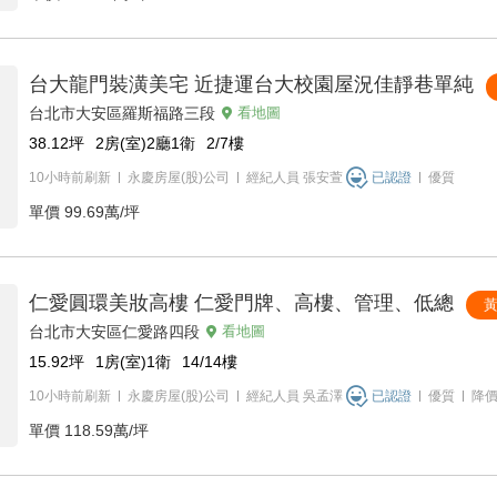
台大龍門裝潢美宅 近捷運台大校園屋況佳靜巷單純
台北市大安區羅斯福路三段
看地圖
38.12
坪
2房(室)2廳1衛
2/7
樓
10小時前刷新
永慶房屋(股)公司
經紀人員
張安萱
已認證
優質
單價
99.69萬/坪
仁愛圓環美妝高樓 仁愛門牌、高樓、管理、低總
台北市大安區仁愛路四段
看地圖
15.92
坪
1房(室)1衛
14/14
樓
10小時前刷新
永慶房屋(股)公司
經紀人員
吳孟澤
已認證
優質
降
單價
118.59萬/坪