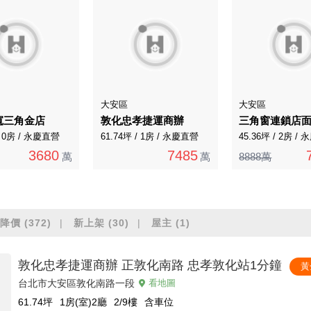
大安區
大安區
寬三角金店
敦化忠孝捷運商辦
三角窗連鎖店
/ 0房 / 永慶直營
61.74坪 / 1房 / 永慶直營
45.36坪 / 2房 /
3680
7485
萬
萬
8888萬
降價
(372)
新上架
(30)
屋主
(1)
敦化忠孝捷運商辦 正敦化南路 忠孝敦化站1分鐘
黃
台北市大安區敦化南路一段
看地圖
61.74
坪
1房(室)2廳
2/9
樓
含車位