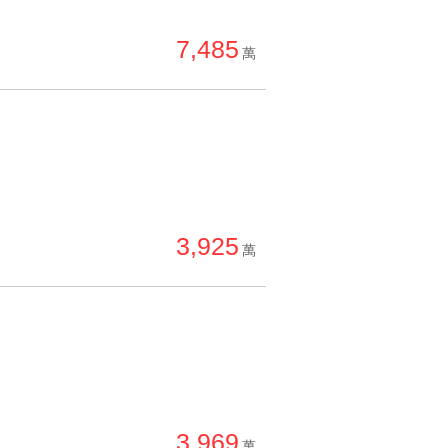
單價高 → 低
7,485
降價幅度高 → 低
萬
坪數小 → 大
坪數大 → 小
上架日期新 → 舊
刷新時間新 → 舊
刷新時間舊 → 新
3,925
月熱門度高 → 低
萬
3,969
萬