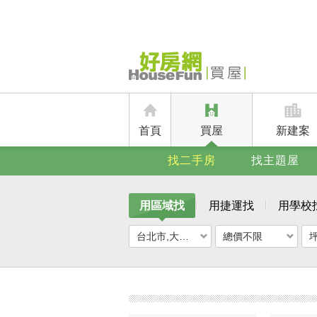
首頁
買屋
新建案
找二手房
找主題屋
用區域找
用捷運找
用學校
台北市,大安區
總價不限