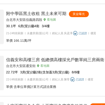
附中學區黑土收租 黑土未來可期
黃金曝光
台北市大安區信義路四段
看地圖
30.1
坪
6房(室)1廳4衛
3/4
樓
21小時前刷新
永慶房屋(股)公司
經紀人員
吳孟澤
已認證
優質
單價
166.11萬/坪
信義安和高樓三房 低總價高樓採光戶數單純三房兩衛
台北市大安區通安街
看地圖
22.72
坪
3房(室)2廳2衛(含加蓋3房(室)1廳)
8/8
樓
22小時前刷新
永慶房屋(股)公司
經紀人員
陳零
已認證
優質
單價
含車位單價計算方式請洽業務