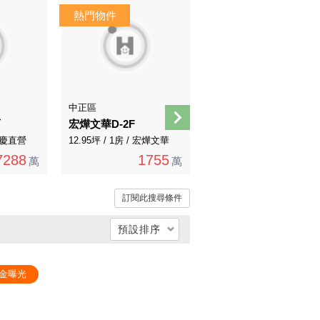
AI導覽
中正區
大安區
面
宏燁文華D-2F
台大龍門裝潢美宅
 永慶直營
12.95坪 / 1房 / 宏燁文華
38.12坪 / 2房 / 永慶直營
7288
1755
3800
萬
萬
3988萬
萬
訂閱此搜尋條件
預設排序
總價低 → 高
金曝光
總價高 → 低
單價低 → 高