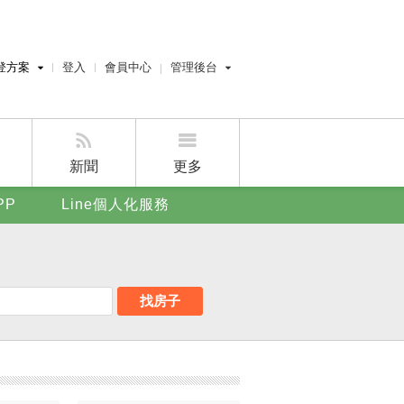
登方案
登入
會員中心
管理後台
費刊登
經紀人員管理後台
刊登
屋主管理後台
刊登
新聞
更多
賣屋刊登
PP
Line個人化服務
好房APP
找房子