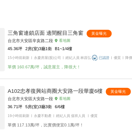
三角窗連鎖店面 邊間醒目三角窗
黃金曝光
台北市大安區辛亥路二段
看地圖
45.36
坪
2房(室)3廳1衛
B1~1/4
樓
15小時前刷新
永慶房屋(股)公司
經紀人員
林昌弘
已認證
優質
降
單價
160.67萬/坪，誠意屋主，降很大！
A102忠孝復興站商圈大安路一段華廈6樓
黃金曝光
台北市大安區大安路一段
看地圖
36.71
坪
5房(室)3廳3衛
6/6
樓
19小時前刷新
永慶不動產
經紀人員
值班人員
優質
單價
117.13萬/坪，比實價便宜0.1萬/坪！