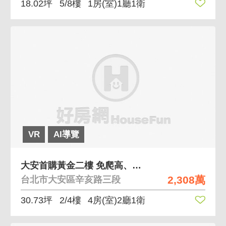
18.02坪
5/8樓
1房(室)1廳1衛
VR
AI導覽
大安首購黃金二樓 免爬高、靜巷不吵雜
2,308萬
台北市大安區辛亥路三段
30.73坪
2/4樓
4房(室)2廳1衛