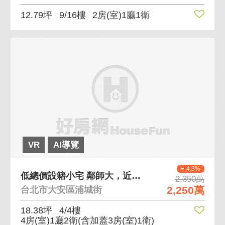
12.79坪
9/16樓
2房(室)1廳1衛
VR
AI導覽
4.3%
低總價設籍小宅 鄰師大，近古亭、台電大樓站
2,350萬
2,250萬
台北市大安區浦城街
18.38坪
4/4樓
4房(室)1廳2衛
(含加蓋3房(室)1衛)