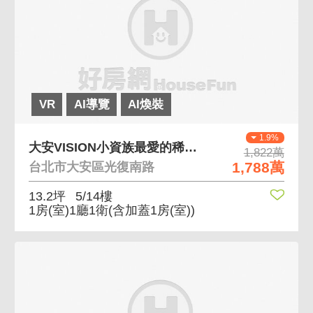
VR
AI導覽
AI煥裝
1.9%
大安VISION小資族最愛的稀有陽台戶型 極新裝潢
1,822萬
1,788萬
台北市大安區光復南路
13.2坪
5/14樓
1房(室)1廳1衛
(含加蓋1房(室))