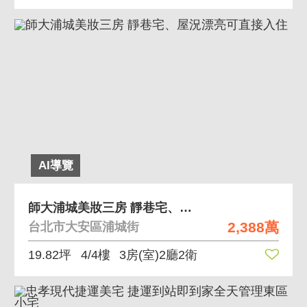
AI導覽
師大浦城美妝三房 靜巷宅、屋況漂亮可直接入住
2,388萬
台北市大安區浦城街
19.82坪
4/4樓
3房(室)2廳2衛