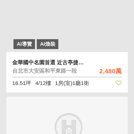
AI導覽
AI煥裝
金華國中名園首選 近古亭捷運站
2,480萬
台北市大安區和平東路一段
16.51坪
4/12樓
1房(室)1廳1衛