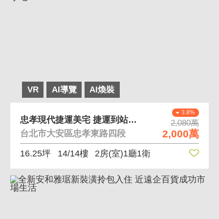
VR
AI導覽
AI煥裝
3.8%
忠孝現代捷運美宅 捷運到站即到家全天管理東區小宅
2,080萬
2,000萬
台北市大安區忠孝東路四段
16.25坪
14/14樓
2房(室)1廳1衛