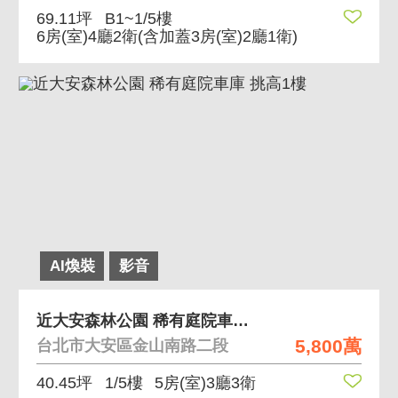
69.11坪
B1~1/5樓
6房(室)4廳2衛
(含加蓋3房(室)2廳1衛)
AI煥裝
影音
近大安森林公園 稀有庭院車庫 挑高1樓
5,800萬
台北市大安區金山南路二段
40.45坪
1/5樓
5房(室)3廳3衛