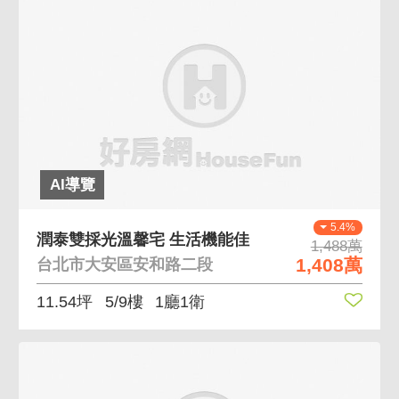
AI導覽
5.4%
潤泰雙採光溫馨宅 生活機能佳
1,488萬
1,408萬
台北市大安區安和路二段
11.54坪
5/9樓
1廳1衛