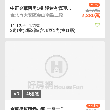
4%
中正金華兩房1樓 靜巷有管理代收，近東門站
2,480萬
2,380萬
台北市大安區金山南路二段
11.12坪
1/7樓
2房(室)2廳2衛
(含加蓋1房(室)1廳)
VR
AI煥裝
4.3%
金華捷運靜巷小宅 一層一戶、前後陽台、金華國中