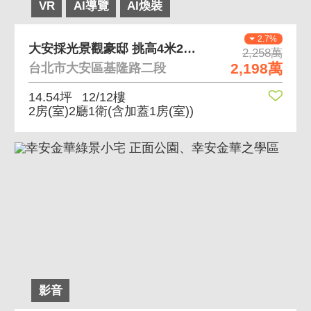
VR
AI導覽
AI煥裝
2.7%
大安採光景觀豪邸 挑高4米2、SRC鋼骨結構
2,258萬
2,198萬
台北市大安區基隆路二段
14.54坪
12/12樓
2房(室)2廳1衛
(含加蓋1房(室))
影音