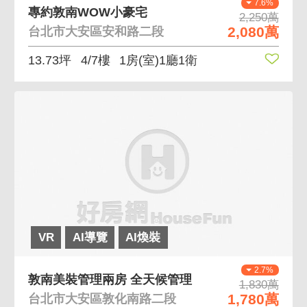
7.6%
專約敦南WOW小豪宅
2,250萬
2,080萬
台北市大安區安和路二段
13.73坪
4/7樓
1房(室)1廳1衛
VR
AI導覽
AI煥裝
2.7%
敦南美裝管理兩房 全天候管理
1,830萬
1,780萬
台北市大安區敦化南路二段