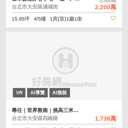
2,300萬
2,200萬
台北市大安區浦城街
15.95坪
4/5樓
1房(室)1廳1衛
VR
AI導覽
AI煥裝
專任｜世界敦南｜挑高三米六捷運小豪邸
1,738萬
台北市大安區四維路