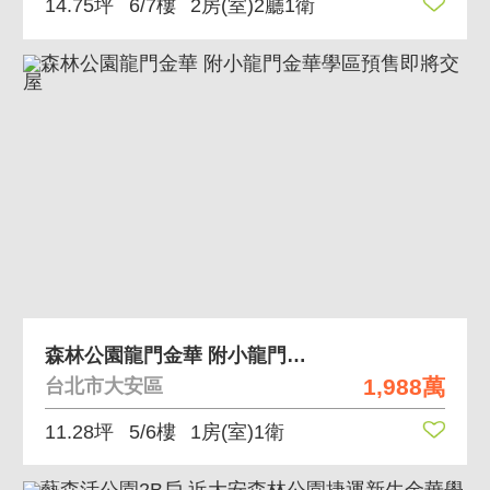
14.75坪
6/7樓
2房(室)2廳1衛
森林公園龍門金華 附小龍門金華學區預售即將交屋
1,988萬
台北市大安區
11.28坪
5/6樓
1房(室)1衛