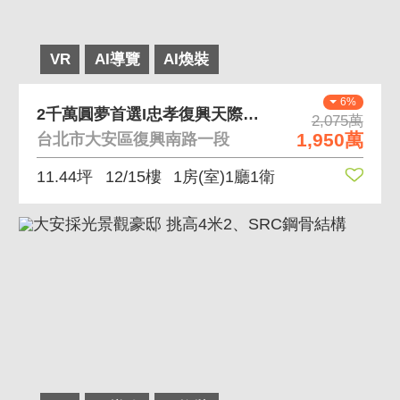
VR
AI導覽
AI煥裝
6%
2千萬圓夢首選I忠孝復興天際12樓極景精品戶I 眺
2,075萬
1,950萬
台北市大安區復興南路一段
11.44坪
12/15樓
1房(室)1廳1衛