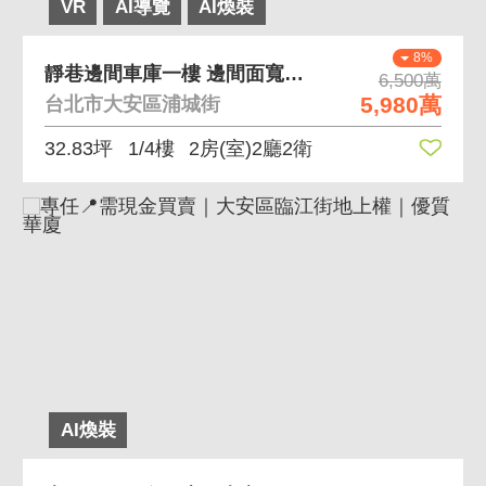
VR
AI導覽
AI煥裝
8%
靜巷邊間車庫一樓 邊間面寬、獨立車庫、採光明亮
6,500萬
5,980萬
台北市大安區浦城街
32.83坪
1/4樓
2房(室)2廳2衛
AI煥裝