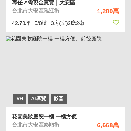
專任📍需現金買賣｜大安區臨江街地上權｜優質華廈
1,280萬
台北市大安區臨江街
42.78坪
5/8樓
3房(室)2廳2衛
VR
AI導覽
影音
花園美妝庭院一樓 一樓方便、前後庭院
6,668萬
台北市大安區泰順街