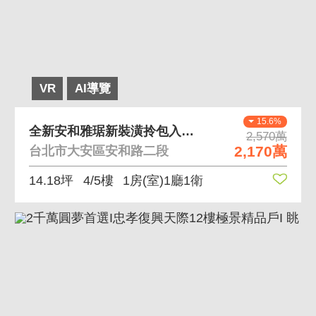
VR
AI導覽
15.6%
全新安和雅琚新裝潢拎包入住 近遠企百貨成功市場生活
2,570萬
2,170萬
台北市大安區安和路二段
14.18坪
4/5樓
1房(室)1廳1衛