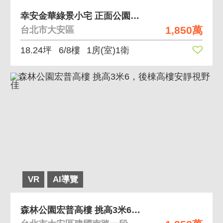
幸安金華綠景小宅 正面公園、幸安金華之學區
1,850萬
台北市大安區
18.24坪
6/8樓
1房(室)1衛
VR
AI導覽
森林公園宏普高樓 挑高3米6，後棟高樓安靜視野佳