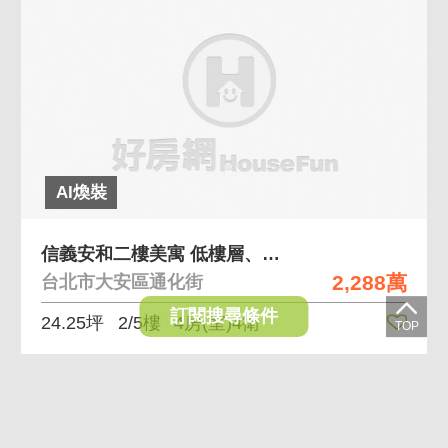
AI煥裝
信義安和二樓美寓 低樓層、低總價、方正格局
2,288萬
台北市大安區通化街
訂閱搜尋條件
24.25坪
2/5樓
4房(室)4衛