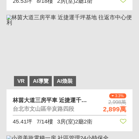
26.53坪
8/18樓
2房(室)2廳1衛
VR
AI導覽
AI煥裝
3.3%
林茵大道三房平車 近捷運千坪基地 往返市中心便利
2,998萬
2,899萬
台北市文山區辛亥路四段
45.41坪
7/14樓
3房(室)2廳2衛