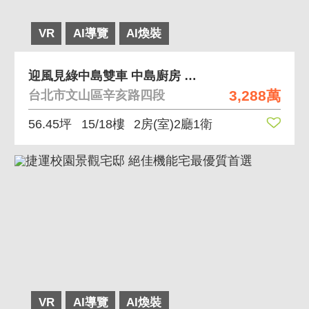
VR
AI導覽
AI煥裝
迎風見綠中島雙車 中島廚房 無敵樹海 子母車位
3,288萬
台北市文山區辛亥路四段
56.45坪
15/18樓
2房(室)2廳1衛
VR
AI導覽
AI煥裝