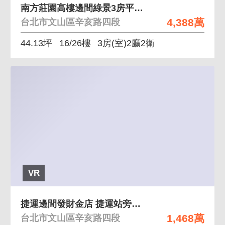
南方莊園高樓邊間綠景3房平面車位 高樓層綠茵景觀近
4,388萬
台北市文山區辛亥路四段
44.13坪
16/26樓
3房(室)2廳2衛
VR
捷運邊間發財金店 捷運站旁稀有邊間金店,招牌醒目
1,468萬
台北市文山區辛亥路四段