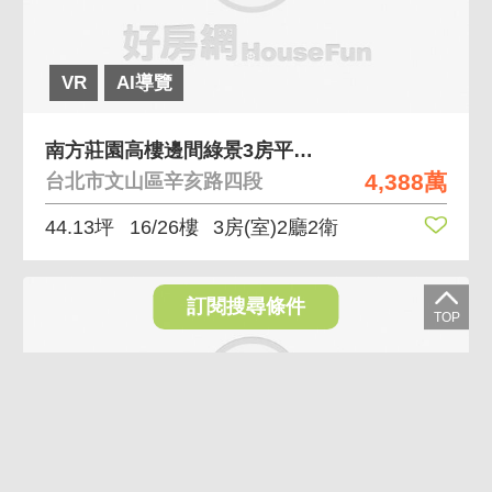
VR
AI導覽
南方莊園高樓邊間綠景3房平面車位 高樓層綠茵景觀近
4,388萬
台北市文山區辛亥路四段
44.13坪
16/26樓
3房(室)2廳2衛
訂閱搜尋條件