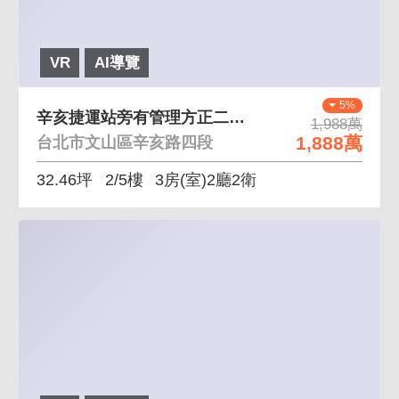
VR
AI導覽
5%
辛亥捷運站旁有管理方正二樓 近捷運 鄰未來公園 有
1,988萬
1,888萬
台北市文山區辛亥路四段
32.46坪
2/5樓
3房(室)2廳2衛