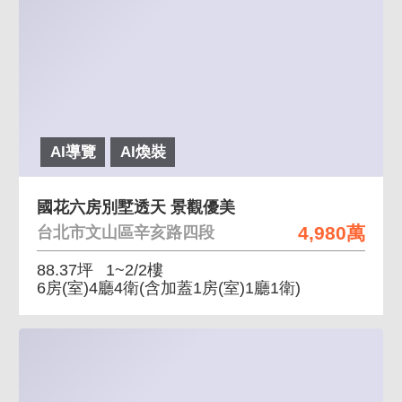
AI導覽
AI煥裝
國花六房別墅透天 景觀優美
4,980萬
台北市文山區辛亥路四段
88.37坪
1~2/2樓
6房(室)4廳4衛
(含加蓋1房(室)1廳1衛)