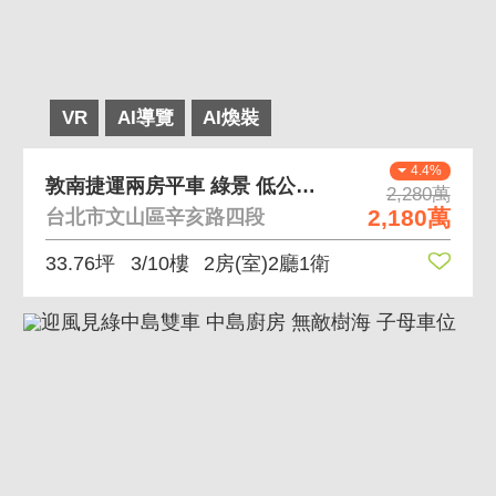
VR
AI導覽
AI煥裝
4.4%
敦南捷運兩房平車 綠景 低公設 廁所開窗 平車
2,280萬
2,180萬
台北市文山區辛亥路四段
33.76坪
3/10樓
2房(室)2廳1衛