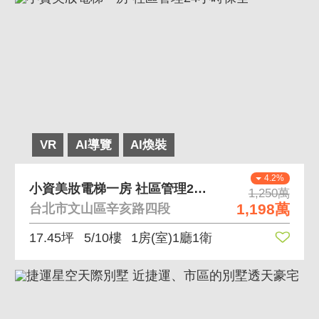
VR
AI導覽
AI煥裝
4.2%
小資美妝電梯一房 社區管理24小時保全
1,250萬
1,198萬
台北市文山區辛亥路四段
17.45坪
5/10樓
1房(室)1廳1衛