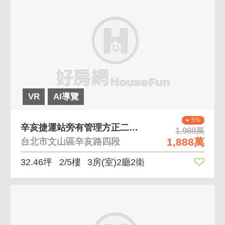
VR
AI導覽
5%
辛亥捷運站旁有管理方正二樓 近捷運 鄰未來公園 有
1,988萬
1,888萬
台北市文山區辛亥路四段
32.46坪
2/5樓
3房(室)2廳2衛