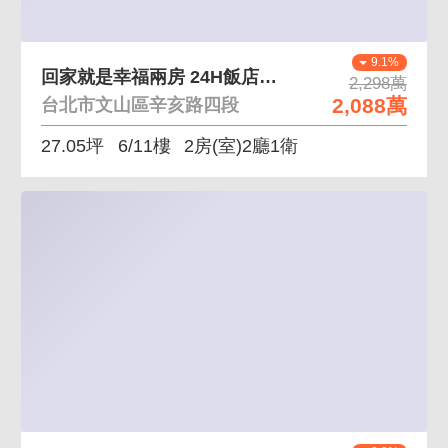
9.1%
回家就是幸福兩房 24H飯店式管理，公設齊全
2,298萬
2,088萬
台北市文山區辛亥路四段
27.05坪
6/11樓
2房(室)2廳1衛