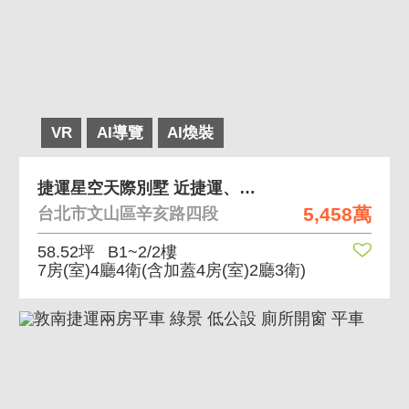
VR
AI導覽
AI煥裝
捷運星空天際別墅 近捷運、市區的別墅透天豪宅
5,458萬
台北市文山區辛亥路四段
58.52坪
B1~2/2樓
7房(室)4廳4衛
(含加蓋4房(室)2廳3衛)