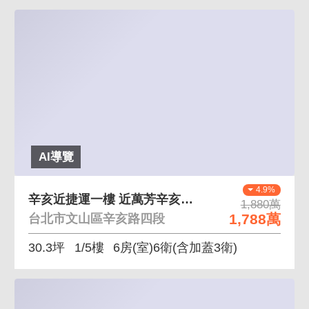
AI導覽
4.9%
辛亥近捷運一樓 近萬芳辛亥雙捷運 中科大商圈
1,880萬
1,788萬
台北市文山區辛亥路四段
30.3坪
1/5樓
6房(室)6衛
(含加蓋3衛)