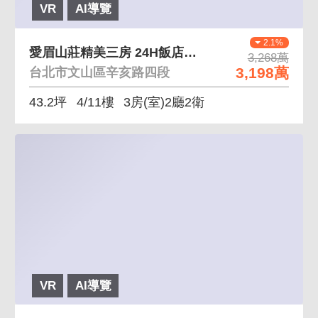
VR
AI導覽
2.1%
愛眉山莊精美三房 24H飯店式管理，公設齊全
3,268萬
3,198萬
台北市文山區辛亥路四段
43.2坪
4/11樓
3房(室)2廳2衛
VR
AI導覽