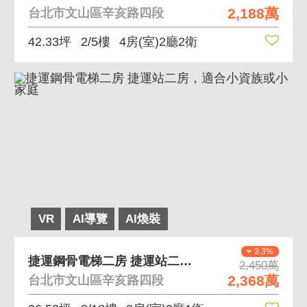
2,188萬
台北市文山區辛亥路四段
42.33坪
2/5樓
4房(室)2廳2衛
VR
AI導覽
AI煥裝
3.3%
捷運鋼骨電梯二房 捷運站二房，適合小資族或小家庭
2,450萬
2,368萬
台北市文山區辛亥路四段