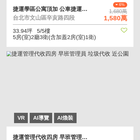
6%
捷運學區公寓頂加 公車捷運便利學區宅
1,680萬
1,580萬
台北市文山區辛亥路四段
33.94坪
5/5樓
5房(室)2廳3衛
(含加蓋2房(室)1衛)
VR
AI導覽
AI煥裝
捷運管理代收四房 早班管理員 垃圾代收 近公園