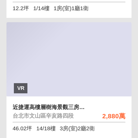
12.2坪
1/14樓
1房(室)1廳1衛
VR
近捷運高樓層樹海景觀三房＋坡平車位
2,880萬
台北市文山區辛亥路四段
46.02坪
14/18樓
3房(室)2廳2衛