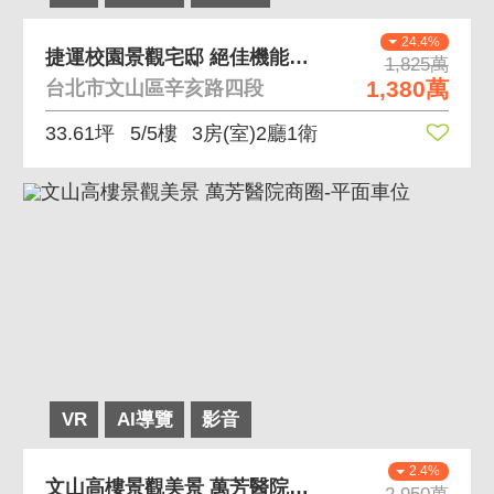
24.4%
捷運校園景觀宅邸 絕佳機能宅最優質首選
1,825萬
1,380萬
台北市文山區辛亥路四段
33.61坪
5/5樓
3房(室)2廳1衛
VR
AI導覽
影音
2.4%
文山高樓景觀美景 萬芳醫院商圈-平面車位