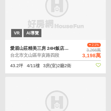
VR
AI導覽
2.1%
愛眉山莊精美三房 24H飯店式管理，公設齊全
3,268萬
3,198萬
台北市文山區辛亥路四段
43.2坪
4/11樓
3房(室)2廳2衛