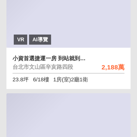
VR
AI導覽
小資首選捷運一房 到站就到家一房兩廳一衛浴
2,188萬
台北市文山區辛亥路四段
23.8坪
6/18樓
1房(室)2廳1衛