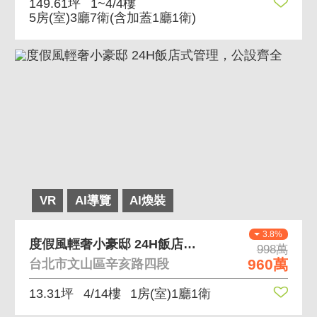
149.61坪
1~4/4樓
5房(室)3廳7衛
(含加蓋1廳1衛)
VR
AI導覽
AI煥裝
3.8%
度假風輕奢小豪邸 24H飯店式管理，公設齊全
998萬
960萬
台北市文山區辛亥路四段
13.31坪
4/14樓
1房(室)1廳1衛