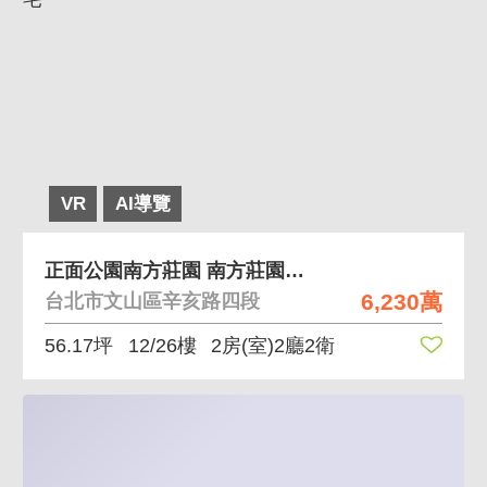
VR
AI導覽
正面公園南方莊園 南方莊園正面公園101景觀美宅
6,230萬
台北市文山區辛亥路四段
56.17坪
12/26樓
2房(室)2廳2衛