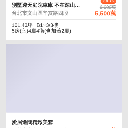
8.3%
別墅透天庭院車庫 不在深山不在郊區的機能別墅透天
6,000萬
5,500萬
台北市文山區辛亥路四段
101.43坪
B1~3/3樓
5房(室)4廳4衛
(含加蓋2廳)
愛眉邊間精緻美套