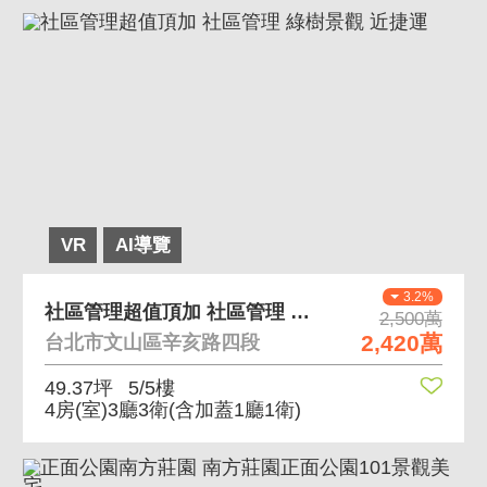
VR
AI導覽
3.2%
社區管理超值頂加 社區管理 綠樹景觀 近捷運
2,500萬
2,420萬
台北市文山區辛亥路四段
49.37坪
5/5樓
4房(室)3廳3衛
(含加蓋1廳1衛)