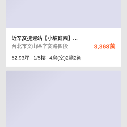
近辛亥捷運站【小坡庭園】庭院1F華廈4房平車
3,368萬
台北市文山區辛亥路四段
52.93坪
1/5樓
4房(室)2廳2衛