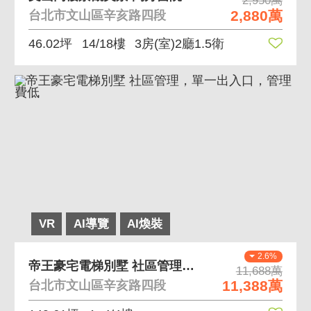
2,950萬
2,880萬
台北市文山區辛亥路四段
46.02坪
14/18樓
3房(室)2廳1.5衛
VR
AI導覽
AI煥裝
2.6%
帝王豪宅電梯別墅 社區管理，單一出入口，管理費低
11,688萬
11,388萬
台北市文山區辛亥路四段