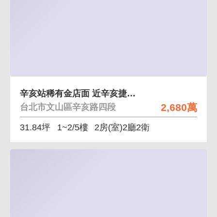
辛亥站稀有金店面 近辛亥捷運站住家店面辦公皆適合
2,680萬
台北市文山區辛亥路四段
31.84坪
1~2/5樓
2房(室)2廳2衛