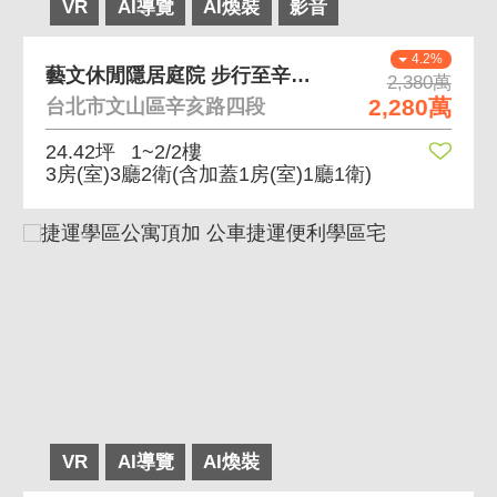
VR
AI導覽
AI煥裝
影音
4.2%
藝文休閒隱居庭院 步行至辛亥站約8分鐘
2,380萬
2,280萬
台北市文山區辛亥路四段
24.42坪
1~2/2樓
3房(室)3廳2衛
(含加蓋1房(室)1廳1衛)
VR
AI導覽
AI煥裝