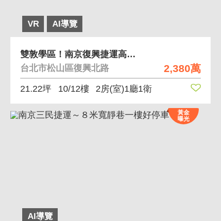
VR
AI導覽
雙敦學區！南京復興捷運高樓層電梯邊間２房
2,380萬
台北市松山區復興北路
21.22坪
10/12樓
2房(室)1廳1衛
黃金
曝光
AI導覽