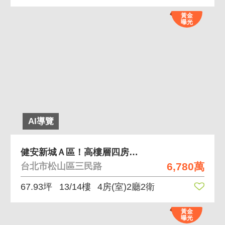
黃金
曝光
AI導覽
健安新城Ａ區！高樓層四房附車位！
6,780萬
台北市松山區三民路
67.93坪
13/14樓
4房(室)2廳2衛
黃金
曝光