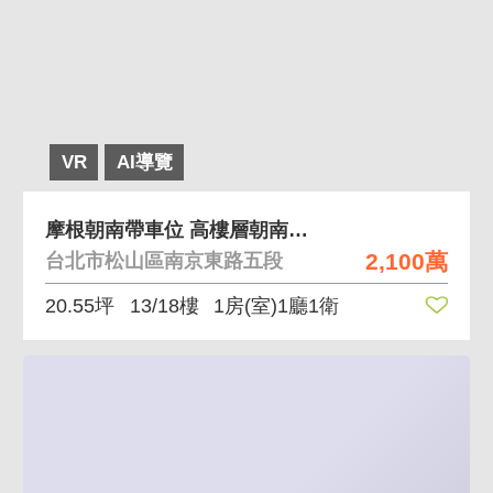
VR
AI導覽
摩根朝南帶車位 高樓層朝南屋況乾淨
2,100萬
台北市松山區南京東路五段
20.55坪
13/18樓
1房(室)1廳1衛