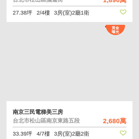
27.38坪
2/4樓
3房(室)2廳1衛
黃金
曝光
南京三民電梯美三房
2,680萬
台北市松山區南京東路五段
33.39坪
4/7樓
3房(室)2廳2衛