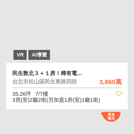
VR
AI導覽
民生敦北３＋１房！稀有電梯鼎佳！遠眺１０１！
3,860萬
台北市松山區民生東路四段
35.26坪
7/7樓
3房(室)2廳2衛
(另加蓋1房(室)1廳1衛)
黃金
曝光