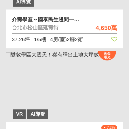
AI導覽
介壽學區～國泰民生邊間一樓大四房～門口好停車
4,650萬
台北市松山區延壽街
37.26坪
1/5樓
4房(室)2廳2衛
黃金
曝光
VR
AI導覽
7.2%