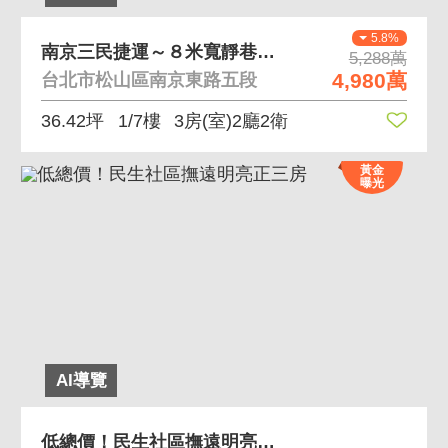
5.8%
南京三民捷運～８米寬靜巷一樓好停車
5,288萬
4,980萬
台北市松山區南京東路五段
36.42坪
1/7樓
3房(室)2廳2衛
黃金
曝光
AI導覽
低總價！民生社區撫遠明亮正三房