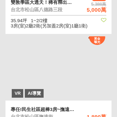
雙敦學區大透天！稀有釋出土地大坪數！
5,388萬
5,000萬
台北市松山區八德路三段
35.94坪
1~2/2樓
3房(室)2廳2衛
(另加蓋2房(室)1廳1衛)
黃金
曝光
VR
AI導覽
專任!民生社區超棒3房~撫遠公寓二樓!
1,890萬
台北市松山區撫遠街