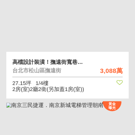
高檔設計裝潢！撫遠街寬巷國泰一樓
3,088萬
台北市松山區撫遠街
27.15坪
1/4樓
2房(室)2廳2衛
(另加蓋1房(室))
黃金
曝光