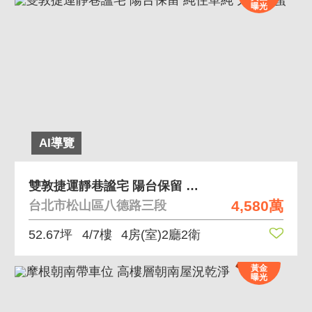
曝光
AI導覽
雙敦捷運靜巷謐宅 陽台保留 純住單純 大小巨蛋
4,580萬
台北市松山區八德路三段
52.67坪
4/7樓
4房(室)2廳2衛
黃金
曝光