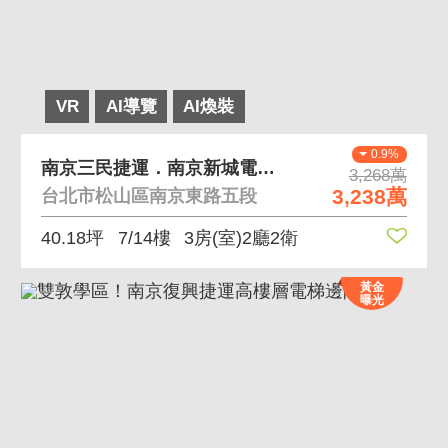
VR
AI導覽
AI煥裝
0.9%
南京三民捷運．南京新城電梯管理朝南３房
3,268萬
3,238萬
台北市松山區南京東路五段
40.18坪
7/14樓
3房(室)2廳2衛
黃金
曝光