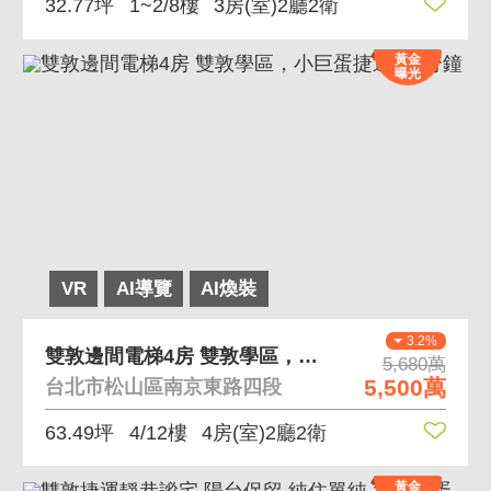
32.77坪
1~2/8樓
3房(室)2廳2衛
黃金
曝光
VR
AI導覽
AI煥裝
3.2%
雙敦邊間電梯4房 雙敦學區，小巨蛋捷運站2分鐘
5,680萬
5,500萬
台北市松山區南京東路四段
63.49坪
4/12樓
4房(室)2廳2衛
黃金