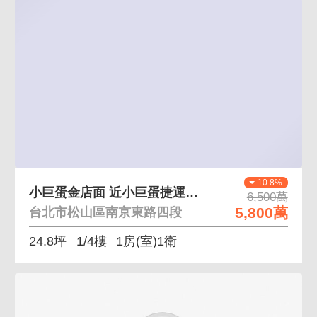
10.8%
小巨蛋金店面 近小巨蛋捷運、近133巷美食街
6,500萬
5,800萬
台北市松山區南京東路四段
24.8坪
1/4樓
1房(室)1衛