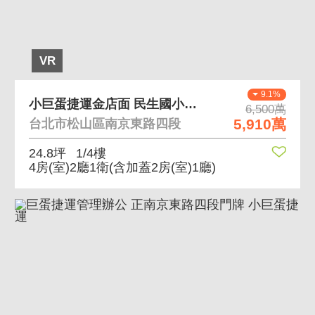
VR
9.1%
小巨蛋捷運金店面 民生國小、介壽國中學區
6,500萬
5,910萬
台北市松山區南京東路四段
24.8坪
1/4樓
4房(室)2廳1衛
(含加蓋2房(室)1廳)