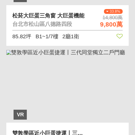
33.8%
松菸大巨蛋三角窗 大巨蛋機能
14,800萬
9,800萬
台北市松山區八德路四段
85.82坪
B1~1/7樓
2廳1衛
VR
雙敦學區近小巨蛋捷運丨三代同堂獨立二戶門廳