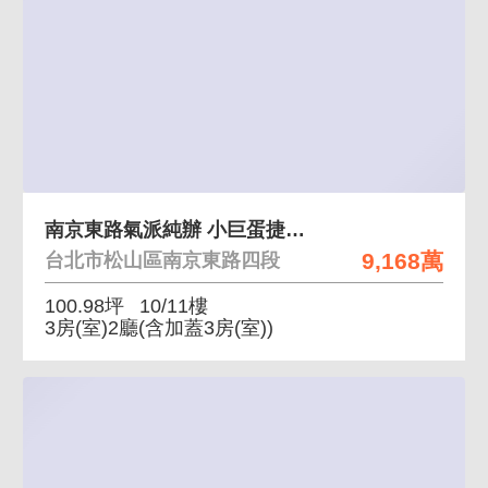
南京東路氣派純辦 小巨蛋捷運 平面車位 管理佳
9,168萬
台北市松山區南京東路四段
100.98坪
10/11樓
3房(室)2廳
(含加蓋3房(室))