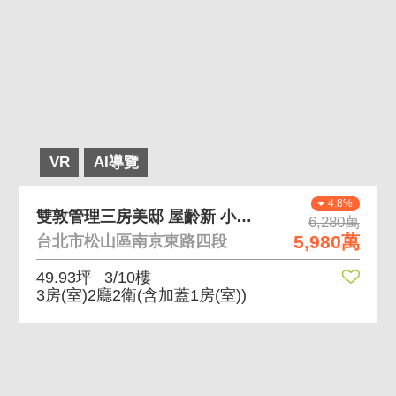
VR
AI導覽
4.8%
雙敦管理三房美邸 屋齡新 小巨蛋捷運旁 挑高
6,280萬
5,980萬
台北市松山區南京東路四段
49.93坪
3/10樓
3房(室)2廳2衛
(含加蓋1房(室))