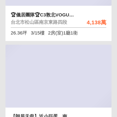
🏆儀居團隊🏆C3敦北VOGUE｜A1
4,138萬
台北市松山區南京東路四段
26.36坪
3/15樓
2房(室)1廳1衛
【朗居天母】近小巨蛋、南東黃金住店