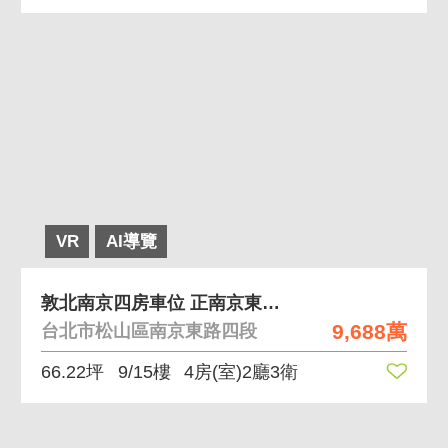
VR
AI導覽
敦北南京四房車位 正南京東路高樓層景觀邊間戶
9,688萬
台北市松山區南京東路四段
66.22坪
9/15樓
4房(室)2廳3衛