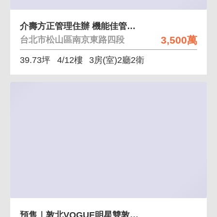
介壽方正管理住辦 機能佳管理佳
3,500萬
台北市松山區南京東路四段
39.73坪
4/12樓
3房(室)2廳2衛
預售｜敦北VOGUE明星雙敦學區小巨蛋2房