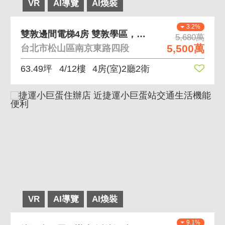
VR
AI導覽
AI煥裝
3.2%
雙敦邊間電梯4房 雙敦學區，小巨蛋捷運站2分鐘
5,680萬
5,500萬
台北市松山區南京東路四段
63.49坪
4/12樓
4房(室)2廳2衛
VR
AI導覽
AI煥裝
9.1%