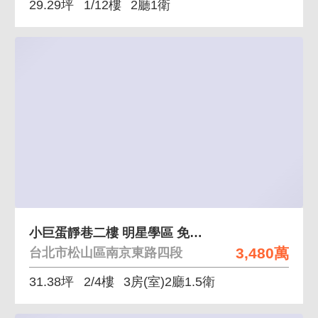
29.29坪
1/12樓
2廳1衛
小巨蛋靜巷二樓 明星學區 免爬高 空間實在
3,480萬
台北市松山區南京東路四段
31.38坪
2/4樓
3房(室)2廳1.5衛