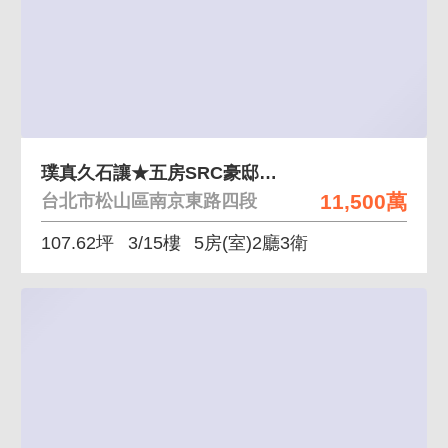
璞真久石讓★五房SRC豪邸★+雙坡平車位
11,500萬
台北市松山區南京東路四段
107.62坪
3/15樓
5房(室)2廳3衛