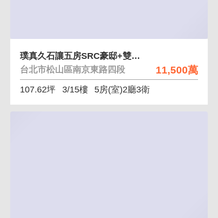
璞真久石讓五房SRC豪邸+雙坡平車位
11,500萬
台北市松山區南京東路四段
107.62坪
3/15樓
5房(室)2廳3衛