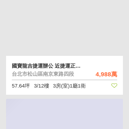
國寶龍吉捷運辦公 近捷運正南京東路 敦北金融商圈
4,988萬
台北市松山區南京東路四段
57.64坪
3/12樓
3房(室)1廳1衛