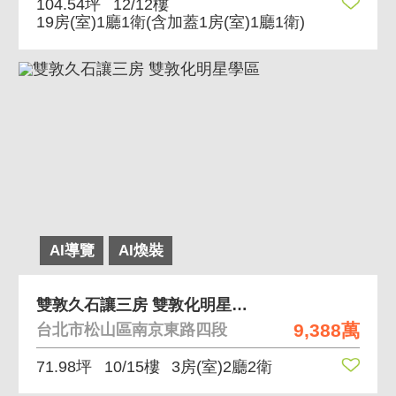
104.54坪
12/12樓
19房(室)1廳1衛
(含加蓋1房(室)1廳1衛)
AI導覽
AI煥裝
雙敦久石讓三房 雙敦化明星學區
9,388萬
台北市松山區南京東路四段
71.98坪
10/15樓
3房(室)2廳2衛