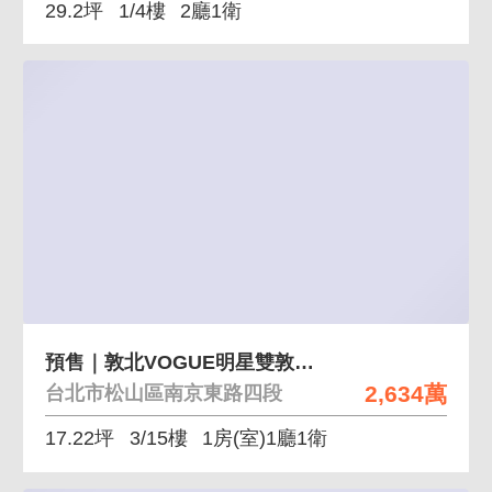
29.2坪
1/4樓
2廳1衛
預售｜敦北VOGUE明星雙敦學區小巨蛋1房
2,634萬
台北市松山區南京東路四段
17.22坪
3/15樓
1房(室)1廳1衛