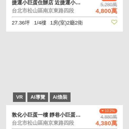
捷運小巨蛋住辦店 近捷運小巨蛋站交通生活機能便利
5,280萬
4,800萬
台北市松山區南京東路四段
27.36坪
1/4樓
1房(室)2廳2衛
VR
AI導覽
AI煥裝
10.2%
敦化小巨蛋一樓 靜巷小巨蛋捷運敦化介壽學區
4,880萬
4,380萬
台北市松山區南京東路四段