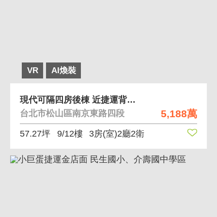
VR
AI煥裝
現代可隔四房後棟 近捷運背大馬路安靜高樓視野寬闊
5,188萬
台北市松山區南京東路四段
57.27坪
9/12樓
3房(室)2廳2衛