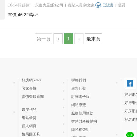
10小時前刷新
永慶房屋(股)公司
經紀人員
陳文豪
已認證
優質
單價
46.22萬/坪
第一頁
‹
1
›
最末頁
好房網News
聯絡我們
名家專欄
廣告刊登
好房網N
實價登錄新聞
訂閱電子報
好房網
網站導覽
賣屋刊登
好房網
服務使用條款
網站優勢
好房網
智慧財產權聲明
個人網頁
隱私權聲明
格局圖工具