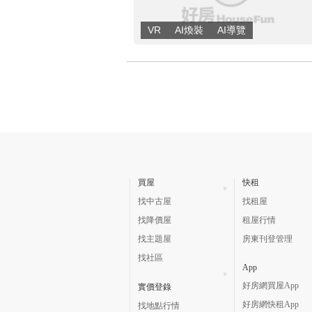
買屋
快租
找中古屋
找租屋
找降價屋
租屋行情
找主題屋
房東刊登管理
找社區
App
好房網買屋App
實價登錄
好房網快租App
找地點行情