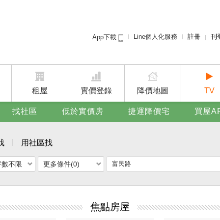
Line個人化服務
註冊
刊
App下載
租屋免
賣屋
廣告
租屋
實價登錄
降價地圖
TV
找社區
低於實價房
捷運降價宅
買屋A
找
用社區找
坪數不限
更多條件(0)
焦點房屋