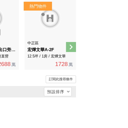
AI煥裝
AI導覽
中正區
萬華區
龍山寺捷運3號出口旁到站就到家一現況做辦公室格局
宏燁文華A-2F
邊間靜巷大空間
永慶直營
12.5坪 / 1房 / 宏燁文華
41.04坪 / 4房 / 永慶直營
2688
1728
1988
萬
萬
萬
訂閱此搜尋條件
預設排序
總價低 → 高
總價高 → 低
單價低 → 高