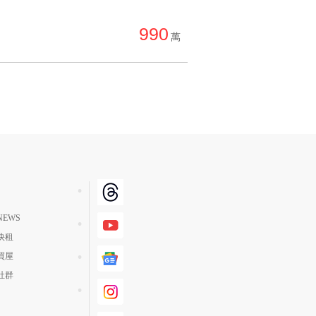
單價高 → 低
990
降價幅度高 → 低
萬
坪數小 → 大
坪數大 → 小
上架日期新 → 舊
刷新時間新 → 舊
刷新時間舊 → 新
月熱門度高 → 低
EWS
快租
買屋
社群