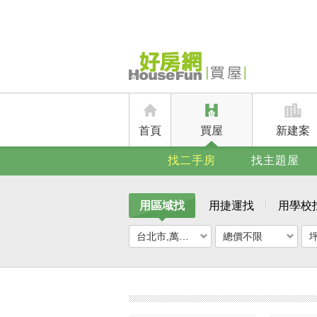
首頁
買屋
新建案
找二手房
找主題屋
用區域找
用捷運找
用學校
台北市,萬華區
總價不限