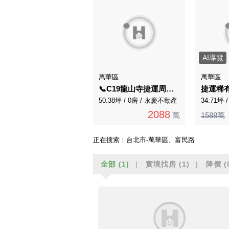
AI導覽
萬華區
萬華區
📞C19龍山寺捷運周邊多采多姿美廈
捷運稀
50.38坪 / 0房 / 永慶不動產
34.71坪 
2088
萬
1588萬
正在搜索：
台北市-萬華區、富民路
全部
(1)
實境找房
(1)
降價
(