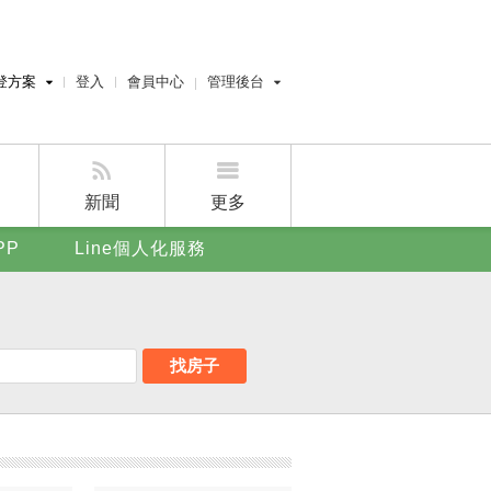
登方案
登入
會員中心
管理後台
費刊登
經紀人員管理後台
刊登
屋主管理後台
刊登
新聞
更多
賣屋刊登
PP
Line個人化服務
好房APP
找房子