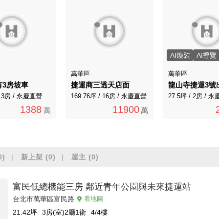
AI煥裝
AI導覽
萬華區
萬華區
有3房坡車
捷運商三透天店面
/ 3房 / 永慶直營
169.76坪 / 16房 / 永慶直營
27.5坪 / 2房 / 
1388
11900
萬
萬
0)
新上架
(0)
屋主
(0)
富民低總機能三房 鄰近青年公園與未來捷運站
台北市萬華區富民路
看地圖
21.42
坪
3房(室)2廳1衛
4/4
樓