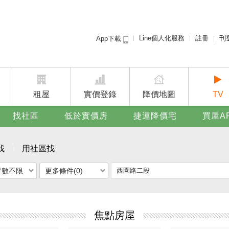
Line個人化服務
註冊
刊
App下載
租屋免
賣屋
廣告
租屋
實價登錄
降價地圖
TV
找社區
低於實價房
捷運降價宅
買屋A
找
用社區找
坪數不限
更多條件(0)
焦點房屋