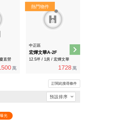
AI導覽
中正區
萬華區
宏燁文華A-2F
板南捷運旁收租屋
 永慶直營
12.5坪 / 1房 / 宏燁文華
20.66坪 / 4房 / 永慶直營
1500
1728
980
萬
萬
1080萬
萬
訂閱此搜尋條件
預設排序
總價低 → 高
曝光
總價高 → 低
單價低 → 高