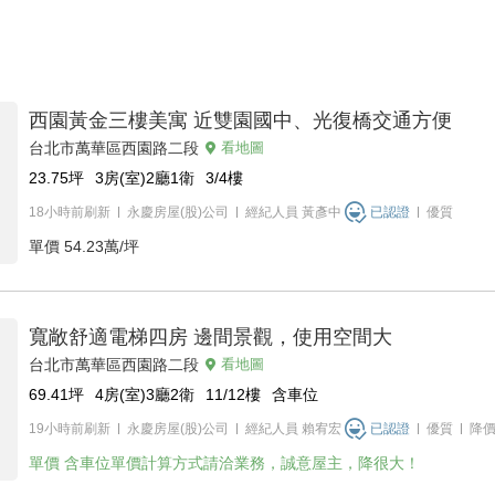
西園黃金三樓美寓 近雙園國中、光復橋交通方便
台北市萬華區西園路二段
看地圖
23.75
坪
3房(室)2廳1衛
3/4
樓
18小時前刷新
永慶房屋(股)公司
經紀人員
黃彥中
已認證
優質
單價
54.23萬/坪
寬敞舒適電梯四房 邊間景觀，使用空間大
台北市萬華區西園路二段
看地圖
69.41
坪
4房(室)3廳2衛
11/12
樓
含車位
19小時前刷新
永慶房屋(股)公司
經紀人員
賴宥宏
已認證
優質
降
單價
含車位單價計算方式請洽業務，誠意屋主，降很大！