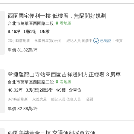
西園國宅便利一樓 低樓層，無隔間好規劃
台北市萬華區西園路二段
看地圖
8.46
坪
1廳1衛
1/5
樓
23小時前刷新
永慶房屋(股)公司
經紀人員
黃彥中
已認證
優質
單價
81.32萬/坪
💙捷運龍山寺站💙西園吉祥邊間方正輕奢３房車
台北市萬華區西園路二段
看地圖
48.02
坪
3房(室)2廳2衛
4/9
樓
含車位
8小時前刷新
永義房屋
經紀人員
值班人員
優質
單價
82.88萬/坪
西園美裝黃金三樓 交通便利採買方便