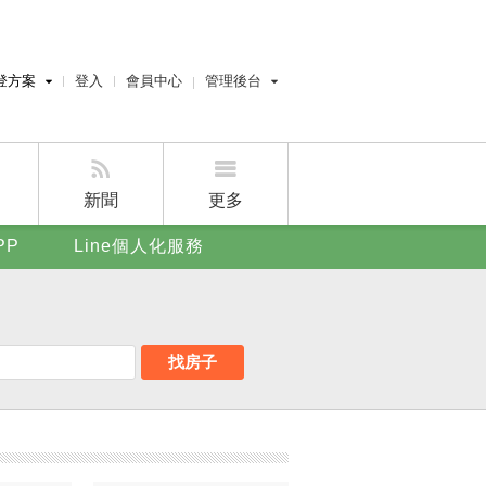
登方案
登入
會員中心
管理後台
費刊登
經紀人員管理後台
刊登
屋主管理後台
刊登
新聞
更多
賣屋刊登
PP
Line個人化服務
好房APP
找房子