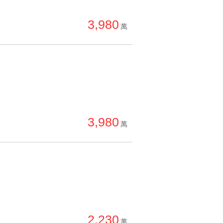
單價高 → 低
3,980
降價幅度高 → 低
萬
坪數小 → 大
坪數大 → 小
上架日期新 → 舊
刷新時間新 → 舊
刷新時間舊 → 新
3,980
萬
月熱門度高 → 低
2,230
萬