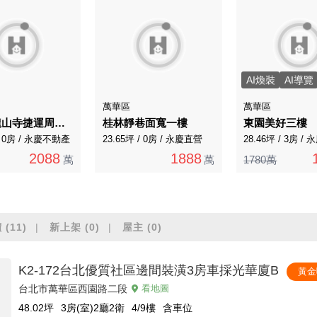
AI煥裝
AI導覽
萬華區
萬華區
📞C19龍山寺捷運周邊多采多姿美廈
桂林靜巷面寬一樓
東園美好三樓
 / 0房 / 永慶不動產
23.65坪 / 0房 / 永慶直營
28.46坪 / 3房 /
2088
1888
萬
萬
1780萬
價
(11)
新上架
(0)
屋主
(0)
K2-172台北優質社區邊間裝潢3房車採光華廈B
黃金
台北市萬華區西園路二段
看地圖
48.02
坪
3房(室)2廳2衛
4/9
樓
含車位