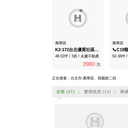
萬華區
萬華區
K2-172台北優質社區邊間裝潢3房車採光華廈B
48.02坪 / 3房 / 永慶不動產
50.38坪
3980
萬
正在搜索：
台北市-萬華區、西園路二段
全部
(27)
實境找房
(13)
降