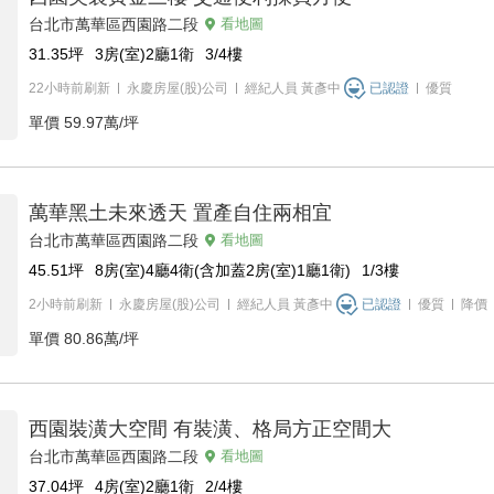
台北市萬華區西園路二段
看地圖
31.35
坪
3房(室)2廳1衛
3/4
樓
22小時前刷新
永慶房屋(股)公司
經紀人員
黃彥中
已認證
優質
單價
59.97萬/坪
萬華黑土未來透天 置產自住兩相宜
台北市萬華區西園路二段
看地圖
45.51
坪
8房(室)4廳4衛(含加蓋2房(室)1廳1衛)
1/3
樓
2小時前刷新
永慶房屋(股)公司
經紀人員
黃彥中
已認證
優質
降價
單價
80.86萬/坪
西園裝潢大空間 有裝潢、格局方正空間大
台北市萬華區西園路二段
看地圖
37.04
坪
4房(室)2廳1衛
2/4
樓