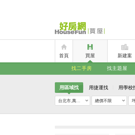
首頁
買屋
新建案
找二手房
找主題屋
用區域找
用捷運找
用學校
台北市,萬華區
總價不限