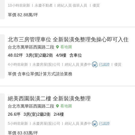
10小時前刷新
永慶不動產
經紀人員
值班人員
優質
單價
82.88萬/坪
北市三房管理車位 全新裝潢免整理免操心即可入住
台北市萬華區西園路二段
看地圖
48.02
坪
3房(室)2廳2衛
4/9
樓
含車位
4小時前刷新
永慶房屋(股)公司
經紀人員
黃彥中
已認證
優質
單價
含車位單價計算方式請洽業務
絕美西園裝潢二樓 全新裝潢免整理
台北市萬華區西園路二段
看地圖
26.6
坪
3房(室)2廳2衛
2/4
樓
5小時前刷新
永慶房屋(股)公司
經紀人員
黃彥中
已認證
單價
83.83萬/坪