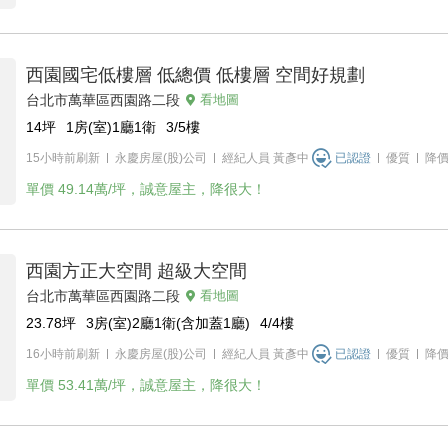
西園國宅低樓層 低總價 低樓層 空間好規劃
台北市萬華區西園路二段
看地圖
14
坪
1房(室)1廳1衛
3/5
樓
15小時前刷新
永慶房屋(股)公司
經紀人員
黃彥中
已認證
優質
降
單價
49.14萬/坪，誠意屋主，降很大！
西園方正大空間 超級大空間
台北市萬華區西園路二段
看地圖
23.78
坪
3房(室)2廳1衛(含加蓋1廳)
4/4
樓
16小時前刷新
永慶房屋(股)公司
經紀人員
黃彥中
已認證
優質
降
單價
53.41萬/坪，誠意屋主，降很大！