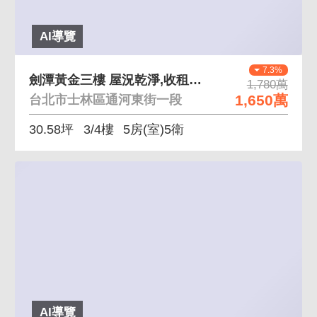
AI導覽
7.3%
劍潭黃金三樓 屋況乾淨,收租抗通膨
1,780萬
1,650萬
台北市士林區通河東街一段
30.58坪
3/4樓
5房(室)5衛
AI導覽