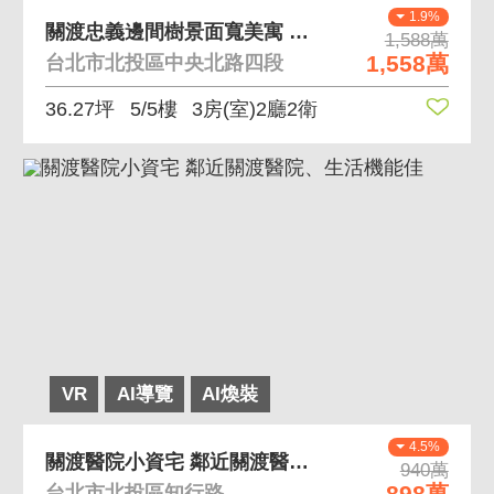
1.9%
關渡忠義邊間樹景面寬美寓 屋主用心維護方正景觀大3
1,588萬
1,558萬
台北市北投區中央北路四段
36.27坪
5/5樓
3房(室)2廳2衛
VR
AI導覽
AI煥裝
4.5%
關渡醫院小資宅 鄰近關渡醫院、生活機能佳
940萬
898萬
台北市北投區知行路