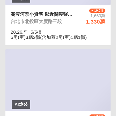
19.9%
關渡河景小資宅 鄰近關渡醫院、知行公園
1,660萬
1,330萬
台北市北投區大度路三段
28.26坪
5/5樓
5房(室)3廳2衛
(含加蓋2房(室)1廳1衛)
AI煥裝