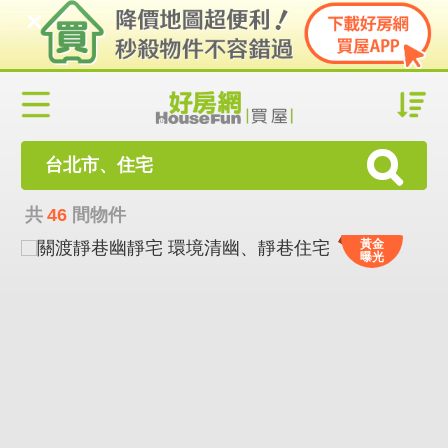
台北市、住宅
共
46
間物件
黃金
曝光