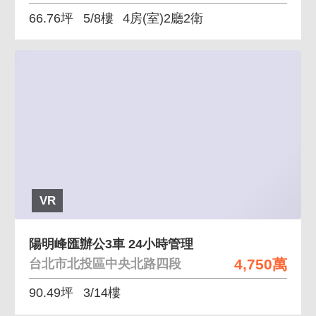
66.76坪
5/8樓
4房(室)2廳2衛
VR
陽明峰匯辦公3車 24小時管理
4,750萬
台北市北投區中央北路四段
90.49坪
3/14樓