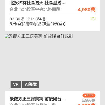
北投稀有社區透天 社區型透天 獨立車庫可停2車
4,980萬
台北市北投區中央北路四段
83.36坪
B1~3/4樓
5房(室)2廳3衛
(含加蓋2房(室))
VR
AI導覽
8.1%
景觀方正三房美寓 前後陽台好規劃
1,380萬