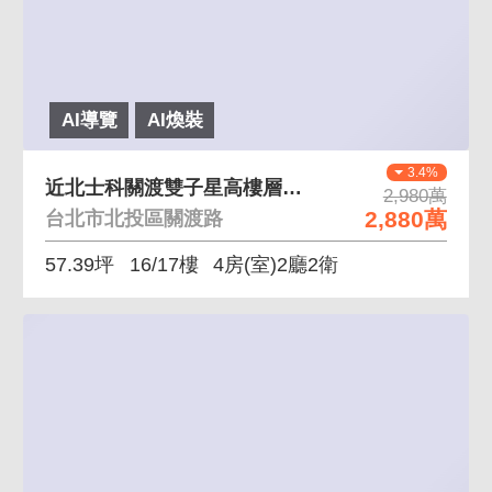
AI導覽
AI煥裝
3.4%
近北士科關渡雙子星高樓層景觀房車 邊間美景使用空間
2,980萬
2,880萬
台北市北投區關渡路
57.39坪
16/17樓
4房(室)2廳2衛