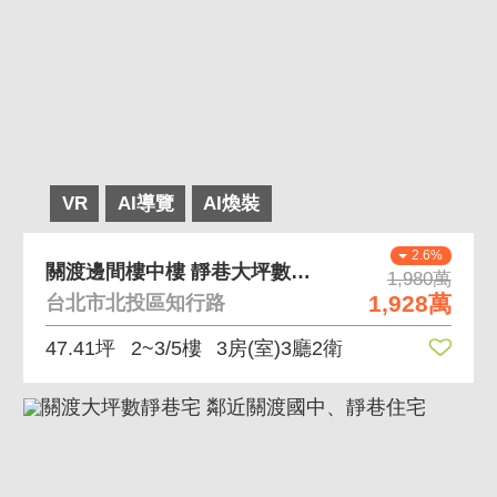
VR
AI導覽
AI煥裝
2.6%
關渡邊間樓中樓 靜巷大坪數純住宅、機能佳
1,980萬
1,928萬
台北市北投區知行路
47.41坪
2~3/5樓
3房(室)3廳2衛