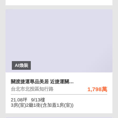
AI煥裝
關渡捷運尊品美居 近捷運關渡站優質管理社區
1,798萬
台北市北投區知行路
21.08坪
9/13樓
3房(室)2廳1衛
(含加蓋1房(室))