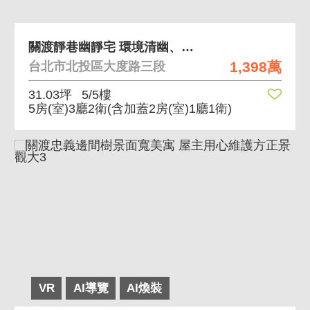
關渡靜巷幽靜宅 環境清幽、靜巷住宅
1,398萬
台北市北投區大度路三段
31.03坪
5/5樓
5房(室)3廳2衛
(含加蓋2房(室)1廳1衛)
VR
AI導覽
AI煥裝