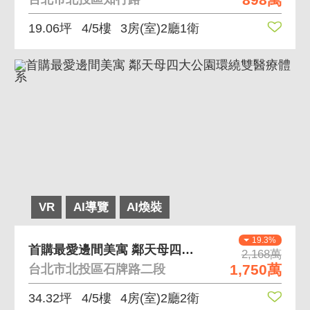
19.06坪
4/5樓
3房(室)2廳1衛
VR
AI導覽
AI煥裝
19.3%
首購最愛邊間美寓 鄰天母四大公園環繞雙醫療體系
2,168萬
1,750萬
台北市北投區石牌路二段
34.32坪
4/5樓
4房(室)2廳2衛