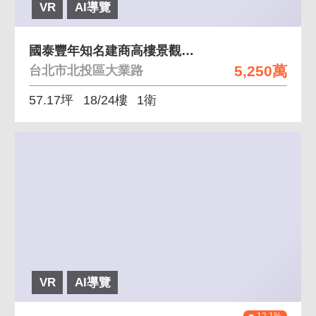
VR
AI導覽
國泰豐年知名建商高樓景觀可規劃三房 國泰建設北投捷
5,250萬
台北市北投區大業路
57.17坪
18/24樓
1衛
VR
AI導覽
12.1%