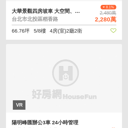
8.1%
大華景觀四房坡車 大空間、關渡平原景觀
2,480萬
2,280萬
台北市北投區稻香路
66.76坪
5/8樓
4房(室)2廳2衛
VR
陽明峰匯辦公3車 24小時管理