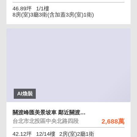
46.89坪
1/1樓
8房(室)3廳3衛
(含加蓋3房(室)1衛)
AI煥裝
關渡峰匯美景坡車 鄰近關渡捷運站、好市多
2,688萬
台北市北投區中央北路四段
42.12坪
12/14樓
2房(室)2廳1衛