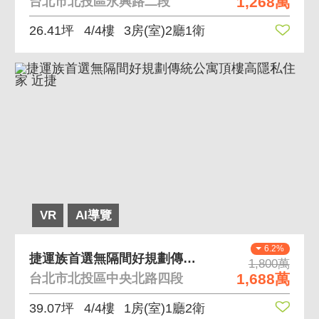
1,268萬
台北市北投區永興路二段
26.41坪
4/4樓
3房(室)2廳1衛
VR
AI導覽
6.2%
捷運族首選無隔間好規劃傳統公寓頂樓高隱私住家 近捷
1,800萬
1,688萬
台北市北投區中央北路四段
39.07坪
4/4樓
1房(室)1廳2衛