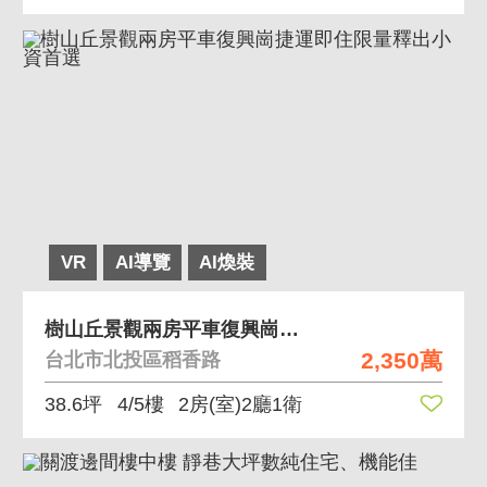
VR
AI導覽
AI煥裝
樹山丘景觀兩房平車復興崗捷運即住限量釋出小資首選
2,350萬
台北市北投區稻香路
38.6坪
4/5樓
2房(室)2廳1衛