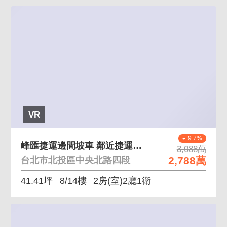
VR
9.7%
峰匯捷運邊間坡車 鄰近捷運靜巷大中庭全日保全管理
3,088萬
2,788萬
台北市北投區中央北路四段
41.41坪
8/14樓
2房(室)2廳1衛