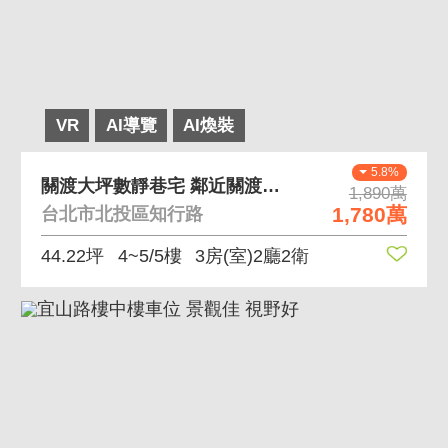
VR
AI導覽
AI煥裝
5.8%
關渡大坪數靜巷宅 鄰近關渡國中、靜巷住宅
1,890萬
1,780萬
台北市北投區知行路
44.22坪
4~5/5樓
3房(室)2廳2衛