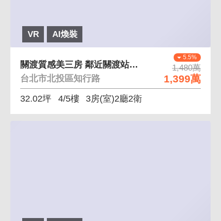
VR
AI煥裝
5.5%
關渡質感美三房 鄰近關渡站、水鳥公園
1,480萬
1,399萬
台北市北投區知行路
32.02坪
4/5樓
3房(室)2廳2衛