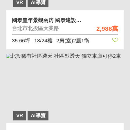
VR
AI導覽
國泰豐年景觀兩房 國泰建設北投捷運站關渡平原景觀
2,988萬
台北市北投區大業路
35.66坪
18/24樓
2房(室)2廳1衛
VR
AI導覽