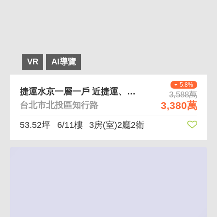
VR
AI導覽
5.8%
捷運水京一層一戶 近捷運、生活機能佳、坡平大車位
3,588萬
3,380萬
台北市北投區知行路
53.52坪
6/11樓
3房(室)2廳2衛