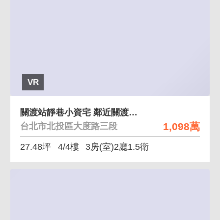
VR
關渡站靜巷小資宅 鄰近關渡站、靜巷住宅、環境清幽
1,098萬
台北市北投區大度路三段
27.48坪
4/4樓
3房(室)2廳1.5衛