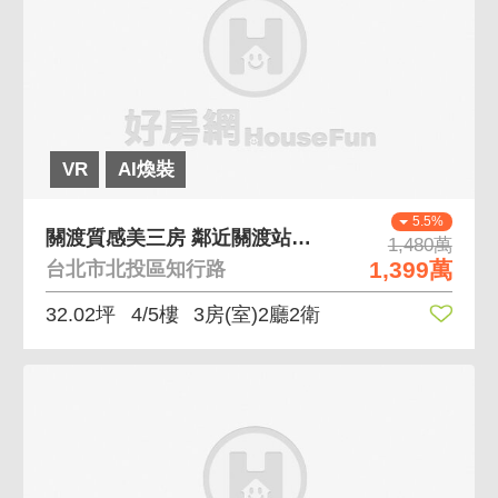
VR
AI煥裝
5.5%
關渡質感美三房 鄰近關渡站、水鳥公園
1,480萬
1,399萬
台北市北投區知行路
32.02坪
4/5樓
3房(室)2廳2衛