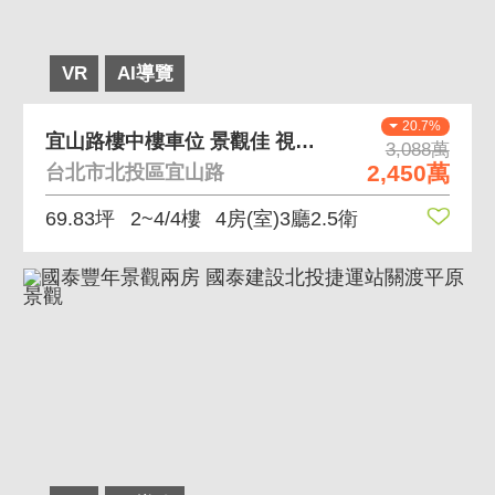
VR
AI導覽
20.7%
宜山路樓中樓車位 景觀佳 視野好
3,088萬
2,450萬
台北市北投區宜山路
69.83坪
2~4/4樓
4房(室)3廳2.5衛