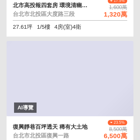
17.5%
北市高投報四套房 環境清幽、鄰近關渡捷運站
1,600萬
1,320萬
台北市北投區大度路三段
27.61坪
1/5樓
4房(室)4衛
AI導覽
23.5%
復興靜巷百坪透天 稀有大土地
8,500萬
6,500萬
台北市北投區復興一路