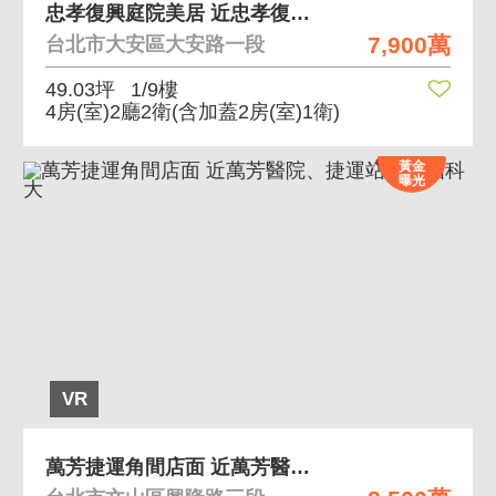
忠孝復興庭院美居 近忠孝復興站
7,900萬
台北市大安區大安路一段
49.03坪
1/9樓
4房(室)2廳2衛
(含加蓋2房(室)1衛)
黃金
曝光
VR
萬芳捷運角間店面 近萬芳醫院、捷運站、中國科大