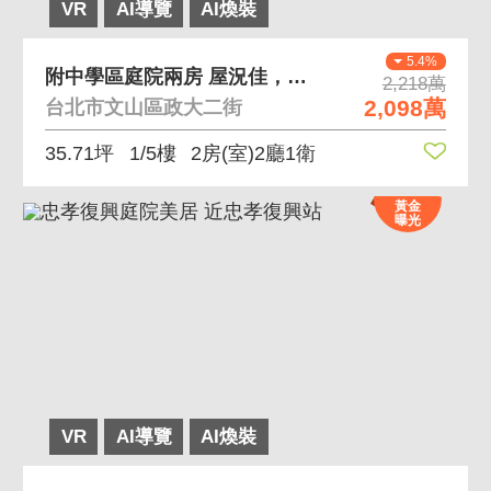
VR
AI導覽
AI煥裝
5.4%
附中學區庭院兩房 屋況佳，管理好，庭院寬敞
2,218萬
2,098萬
台北市文山區政大二街
35.71坪
1/5樓
2房(室)2廳1衛
黃金
曝光
VR
AI導覽
AI煥裝