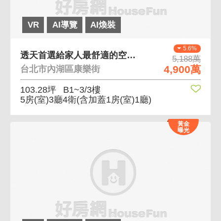
VR
AI導覽
AI煥裝
5.6%
透天首選給家人最舒適的空間減少被鄰居干擾很棒 社區
5,188萬
4,900萬
台北市內湖區康樂街
103.28坪
B1~3/3樓
5房(室)3廳4衛
(含加蓋1房(室)1廳)
黃金
曝光