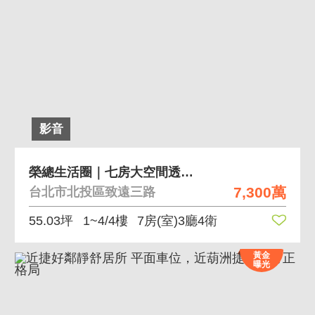
影音
榮總生活圈｜七房大空間透天厝 近唭哩岸捷運站
7,300萬
台北市北投區致遠三路
55.03坪
1~4/4樓
7房(室)3廳4衛
黃金
曝光