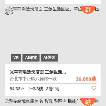
黃金
曝光
VR
AI導覽
AI煥裝
光華商場透天店面 三創生活園區、華山藝文特區在側
36,000萬
台北市中正區八德路一段
84.33坪
1~3/3樓
3廳1衛
黃金
曝光