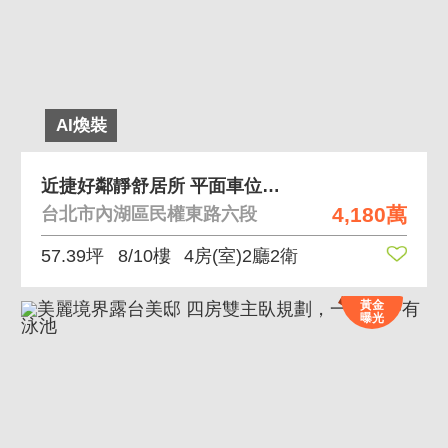
AI煥裝
近捷好鄰靜舒居所 平面車位，近葫洲捷運，方正格局
4,180萬
台北市內湖區民權東路六段
57.39坪
8/10樓
4房(室)2廳2衛
黃金
曝光