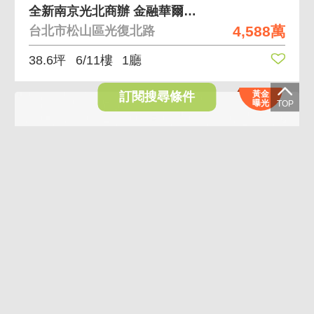
全新南京光北商辦 金融華爾街氣派外觀大露台
4,588萬
台北市松山區光復北路
38.6坪
6/11樓
1廳
黃金
訂閱搜尋條件
曝光
AI煥裝
信義安和高樓三房 低總價高樓採光戶數單純三房兩衛
2,980萬
台北市大安區通安街