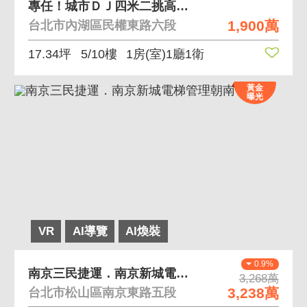
專任！城市ＤＪ四米二挑高魔術大空間
1,900萬
台北市內湖區民權東路六段
17.34坪
5/10樓
1房(室)1廳1衛
黃金
曝光
VR
AI導覽
AI煥裝
0.9%
南京三民捷運．南京新城電梯管理朝南３房
3,268萬
3,238萬
台北市松山區南京東路五段