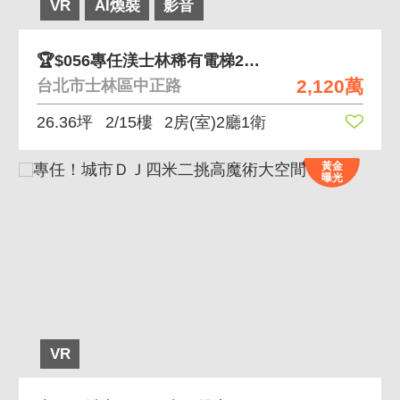
VR
AI煥裝
影音
🏆$056專任渼士林稀有電梯2房小資宅
2,120萬
台北市士林區中正路
26.36坪
2/15樓
2房(室)2廳1衛
黃金
曝光
VR