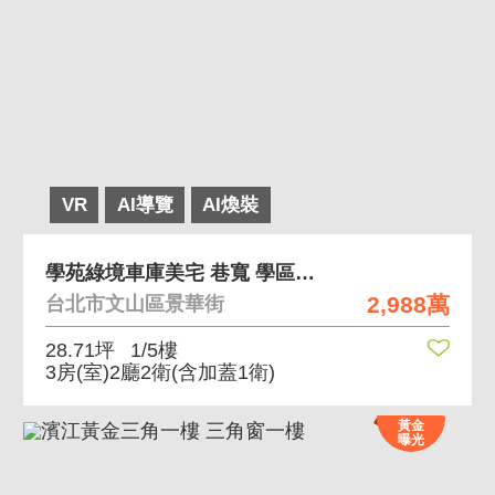
VR
AI導覽
AI煥裝
學苑綠境車庫美宅 巷寬 學區宅 機能佳 停車便利
2,988萬
台北市文山區景華街
28.71坪
1/5樓
3房(室)2廳2衛
(含加蓋1衛)
黃金
曝光