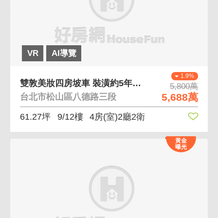
VR
AI導覽
1.9%
雙敦美妝四房坡車 裝潢約5年一卡皮箱可入住
5,800萬
5,688萬
台北市松山區八德路三段
61.27坪
9/12樓
4房(室)2廳2衛
黃金
曝光