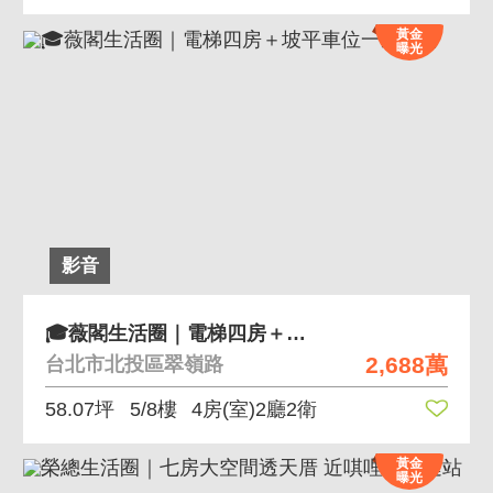
黃金
曝光
影音
🎓薇閣生活圈｜電梯四房＋坡平車位一次擁有
2,688萬
台北市北投區翠嶺路
58.07坪
5/8樓
4房(室)2廳2衛
黃金
曝光