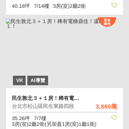
40.18坪
7/14樓
3房(室)2廳2衛
黃金
曝光
VR
AI導覽
民生敦北３＋１房！稀有電梯鼎佳！遠眺１０１！
3,860萬
台北市松山區民生東路四段
35.26坪
7/7樓
3房(室)2廳2衛
(另加蓋1房(室)1廳1衛)