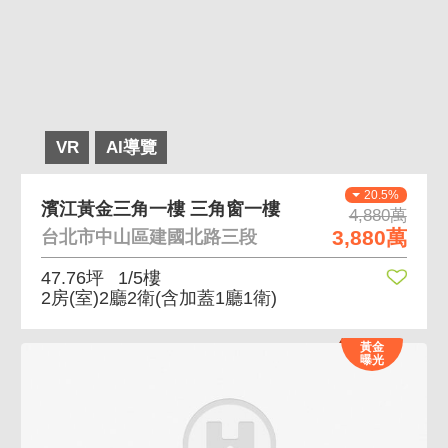
VR
AI導覽
20.5%
濱江黃金三角一樓 三角窗一樓
4,880萬
3,880萬
台北市中山區建國北路三段
47.76坪
1/5樓
2房(室)2廳2衛
(含加蓋1廳1衛)
黃金
曝光