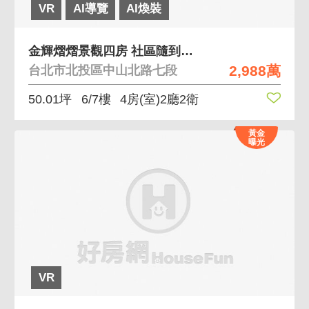
VR
AI導覽
AI煥裝
金輝熠熠景觀四房 社區隨到隨停車位、全天候管理
2,988萬
台北市北投區中山北路七段
50.01坪
6/7樓
4房(室)2廳2衛
黃金
曝光
VR