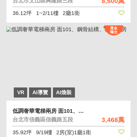
8,500萬
台北市文山區興隆路三段
36.12坪
1~2/11樓
2廳1衛
黃金
曝光
VR
AI導覽
AI煥裝
低調奢華電梯兩房 面101、鋼骨結構、標準兩房
3,468萬
台北市信義區信義路五段
35.92坪
9/19樓
2房(室)1廳1衛