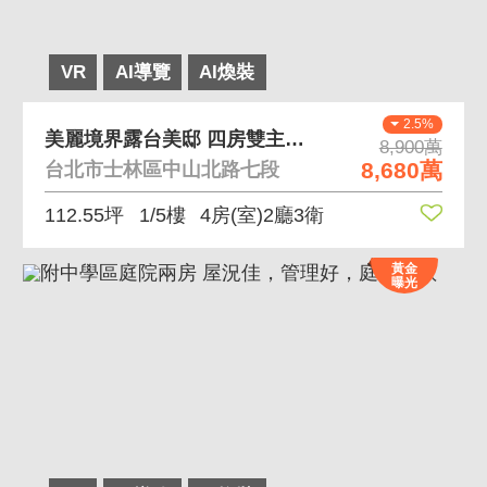
VR
AI導覽
AI煥裝
2.5%
美麗境界露台美邸 四房雙主臥規劃，一層一戶有泳池
8,900萬
8,680萬
台北市士林區中山北路七段
112.55坪
1/5樓
4房(室)2廳3衛
黃金
曝光