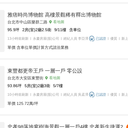
雅痞時尚博物館 高樓景觀稀有釋出博物館
台北市中山區樂群二路
看地圖
95.9
坪
2房(室)2廳2.5衛
9/11
樓
含車位
13小時前刷新
永慶房屋(股)公司
經紀人員
李亞澤
已認證
優質
新
單價
含車位單價計算方式請洽業務
東豐都更帝王戶 一層一戶 零公設
台北市大安區東豐街
看地圖
93.86
坪
5房(室)2廳3衛
5/7
樓
10小時前刷新
永慶房屋(股)公司
經紀人員
吳孟澤
已認證
優質
新
單價
125.72萬/坪
忠孝98落地窗樹海景觀一層一戶4樓 忠孝新生捷運2