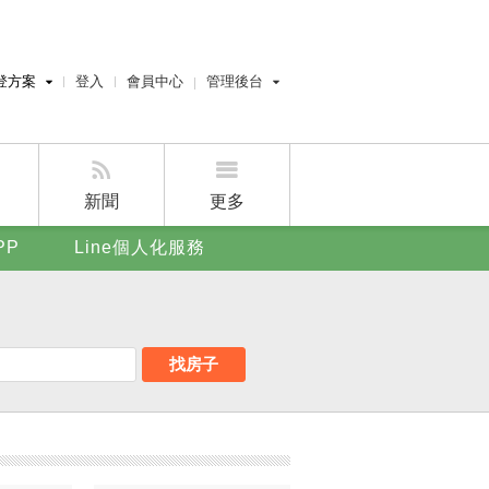
登方案
登入
會員中心
管理後台
費刊登
經紀人員管理後台
刊登
屋主管理後台
刊登
新聞
更多
賣屋刊登
PP
Line個人化服務
好房APP
找房子