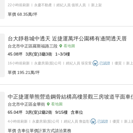
22小時前刷新
永慶不動產
經紀人員
值班人員
新上架
單價
68.35萬/坪
台大靜巷城中透天 近捷運萬坪公園稀有邊間透天厝
台北市中正區羅斯福路三段
看地圖
45.08
坪
3房(室)3廳3衛
1~3/3
樓
16小時前刷新
永慶房屋(股)公司
經紀人員
張安萱
已認證
優質
新
單價
195.21萬/坪
中正捷運華熊營造鋼骨結構高樓景觀三房坡道平面車
台北市中正區金華街
看地圖
65.04
坪
3房(室)2廳2衛
9/15
樓
含車位
4小時前刷新
永慶房屋(股)公司
經紀人員
詹益彰
已認證
優質
新上
單價
含車位單價計算方式請洽業務