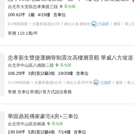
台北市大安區忠孝東路三段
看地圖
100.62
坪
1廳
4/15
樓
含車位
6小時前刷新
永慶房屋(股)公司
經紀人員
陳俊佑
已認證
優質
新上
單價
119.1萬/坪
忠孝新生雙捷運鋼骨制震次高樓層景觀 華威八方坡道
台北市中山區八德路二段
看地圖
106.29
坪
3房(室)2廳3衛
19/20
樓
含車位
11小時前刷新
永慶房屋(股)公司
經紀人員
郭宇承
已認證
優質
新
單價
含車位單價計算方式請洽業務
華固鼎苑傳家豪宅4房+三車位
台北市中山區吉林路
看地圖
130.04
坪
5房(室)2廳4衛
7/14
樓
含車位