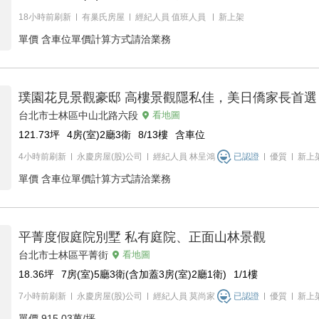
18小時前刷新
有巢氏房屋
經紀人員
值班人員
新上架
單價
含車位單價計算方式請洽業務
璞園花見景觀豪邸 高樓景觀隱私佳，美日僑家長首選
台北市士林區中山北路六段
看地圖
121.73
坪
4房(室)2廳3衛
8/13
樓
含車位
4小時前刷新
永慶房屋(股)公司
經紀人員
林呈鴻
已認證
優質
新上
單價
含車位單價計算方式請洽業務
平菁度假庭院別墅 私有庭院、正面山林景觀
台北市士林區平菁街
看地圖
18.36
坪
7房(室)5廳3衛(含加蓋3房(室)2廳1衛)
1/1
樓
7小時前刷新
永慶房屋(股)公司
經紀人員
莫尚家
已認證
優質
新上
單價
915.03萬/坪