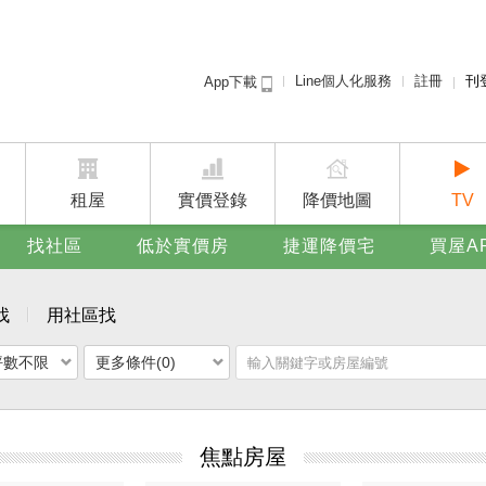
Line個人化服務
註冊
刊
App下載
租屋免
賣屋
廣告
租屋
實價登錄
降價地圖
TV
找社區
低於實價房
捷運降價宅
買屋A
找
用社區找
坪數不限
更多條件(0)
焦點房屋