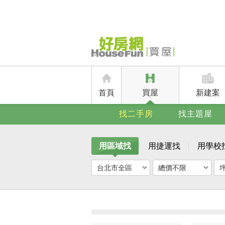
首頁
買屋
新建案
找二手房
找主題屋
用區域找
用捷運找
用學校
台北市全區
總價不限