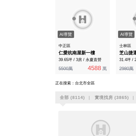
AI導覽
AI導覽
中正區
士林區
仁愛杭南屋新一樓
39.65坪 / 3房 / 永慶直營
31.4坪 /
4588
5500萬
萬
2980萬
正在搜索：
台北市全區
全部
(8114)
實境找房
(3865)