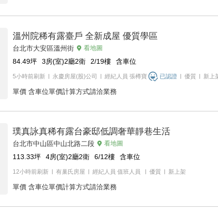
溫州院稀有露臺戶 全新成屋 優質學區
台北市大安區溫州街
看地圖
84.49
坪
3房(室)2廳2衛
2/19
樓
含車位
5小時前刷新
永慶房屋(股)公司
經紀人員
張樽寶
已認證
優質
新上
單價
含車位單價計算方式請洽業務
璞真詠真稀有露台豪邸低調奢華靜巷生活
台北市中山區中山北路二段
看地圖
113.33
坪
4房(室)2廳2衛
6/12
樓
含車位
12小時前刷新
有巢氏房屋
經紀人員
值班人員
優質
新上架
單價
含車位單價計算方式請洽業務