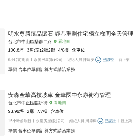
明水尊勝臻品懷石 靜巷重劃住宅獨立梯間全天管理
台北市中山區樂群二路
看地圖
106.8
坪
3房(室)2廳2衛
4/6
樓
含車位
6小時前刷新
永慶房屋(股)公司
經紀人員
陳建安
已認證
新上架
單價
含車位單價計算方式請洽業務
安森金華高樓坡車 金華國中永康街有管理
台北市中正區臨沂街
看地圖
93.99
坪
2廳
7/7
樓
含車位
15小時前刷新
永慶房屋(股)公司
經紀人員
周德翔
已認證
新上架
單價
含車位單價計算方式請洽業務