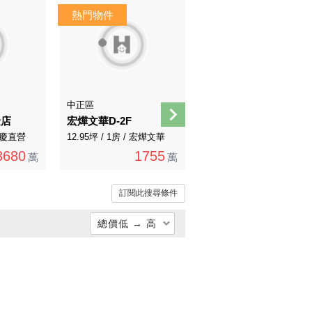
AI煥裝
中正區
萬華區
金店
宏燁文華D-2F
靜巷大面寬一樓
 永慶直營
12.95坪 / 1房 / 宏燁文華
20.58坪 / 3房 / 永慶直營
3680
1755
1788
萬
萬
萬
訂閱此搜尋條件
總價低 → 高
總價低 → 高
總價高 → 低
單價低 → 高