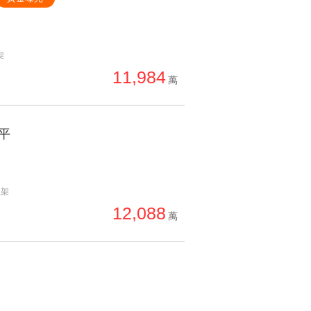
架
11,984
萬
平
上架
12,088
萬