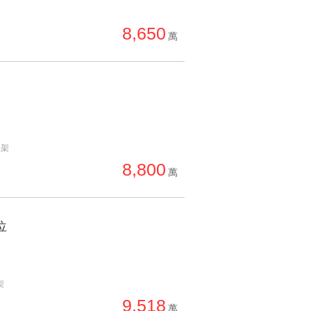
單價高 → 低
8,650
降價幅度高 → 低
萬
坪數小 → 大
坪數大 → 小
上架日期新 → 舊
刷新時間新 → 舊
上架
刷新時間舊 → 新
8,800
萬
月熱門度高 → 低
位
架
9,518
萬