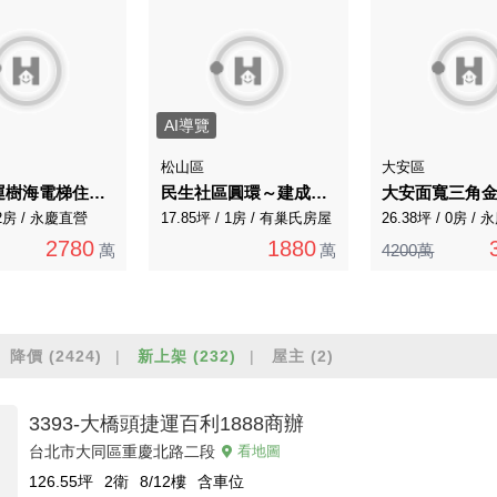
AI導覽
松山區
大安區
芝山捷運樹海電梯住辦皆宜
民生社區圓環～建成高樓層小資宅！
大安面寬三角
 2房 / 永慶直營
17.85坪 / 1房 / 有巢氏房屋
26.38坪 / 0房 /
2780
1880
萬
萬
4200萬
降價
(2424)
新上架
(232)
屋主
(2)
3393-大橋頭捷運百利1888商辦
台北市大同區重慶北路二段
看地圖
126.55
坪
2衛
8/12
樓
含車位