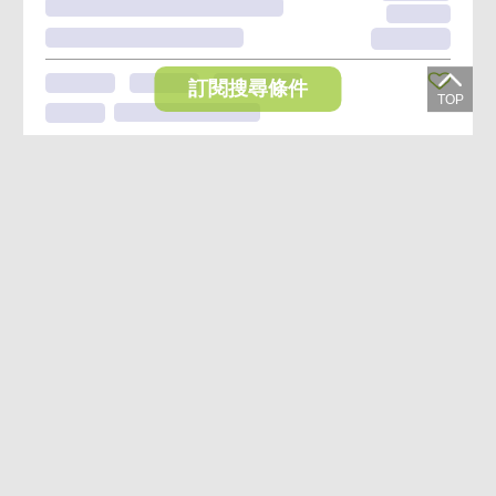
訂閱搜尋條件
想收藏喜歡的物件？快下載好房網買屋APP！
下載 好房網買屋APP >
加入好友
好房網買屋