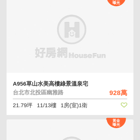
曝光
A956草山水美高樓綠景溫泉宅
928萬
台北市北投區幽雅路
21.79坪
11/13樓
1房(室)1衛
黃金
曝光