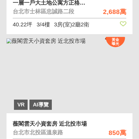
一層一戶大土地公寓方正格局雙廁皆有開窗室內採光好
2,688萬
台北市士林區忠誠路二段
40.22坪
3/4樓
3房(室)2廳2衛
黃金
曝光
VR
AI導覽
薇閣雲天小資套房 近北投市場
850萬
台北市北投區溫泉路