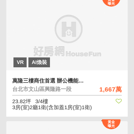
曝光
VR
AI煥裝
萬隆三樓商住首選 辦公機能近捷運方正格局三樓公園
1,667萬
台北市文山區興隆路一段
23.82坪
3/4樓
3房(室)2廳1衛
(含加蓋1房(室)1衛)
黃金
曝光