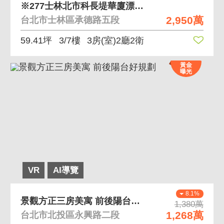
※277士林北市科長堤華廈漂亮三房車
2,950萬
台北市士林區承德路五段
59.41坪
3/7樓
3房(室)2廳2衛
黃金
曝光
VR
AI導覽
8.1%
景觀方正三房美寓 前後陽台好規劃
1,380萬
1,268萬
台北市北投區永興路二段