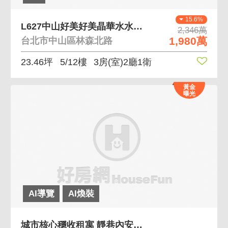
15.6%
L627中山好美好美晶華水水熱鬧悠悠美妝三房
2,346萬
1,980萬
台北市中山區林森北路
23.46坪
5/12樓
3房(室)2廳1衛
黃金
曝光
AI導覽
AI煥裝
城市核心穩收租寓 靜巷內安靜舒適