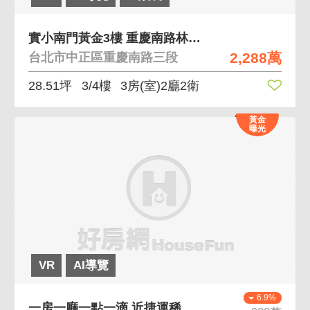
實小南門黃金3樓 重慶南路林蔭靜巷雙拼3房
2,288萬
台北市中正區重慶南路三段
28.51坪
3/4樓
3房(室)2廳2衛
黃金
曝光
VR
AI導覽
6.9%
一房一廳一點一滴 近捷運稀有電梯小宅非套房