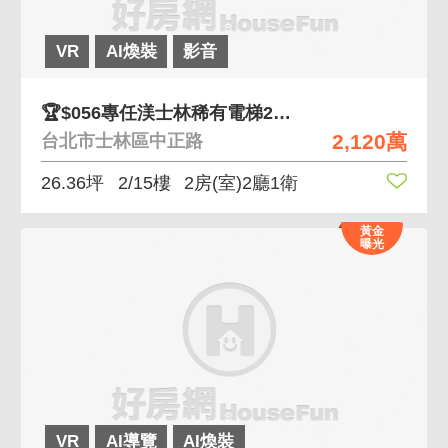
VR
AI煥裝
影音
🏆$056專任渼士林稀有電梯2房小資宅
2,120萬
台北市士林區中正路
26.36坪
2/15樓
2房(室)2廳1衛
黃金
曝光
VR
AI導覽
AI煥裝