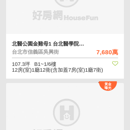
北醫公園金雞母1 台北醫學院旁可店可辦
7,680萬
台北市信義區吳興街
107.3坪
B1~1/6樓
12房(室)1廳12衛
(含加蓋7房(室)1廳7衛)
黃金
曝光