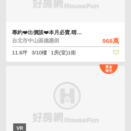
專約❤️出價談❤️本月必賣.晴光商圈.有管理電梯
968萬
台北市中山區德惠街
11.6坪
3/10樓
1房(室)1衛
黃金
曝光
VR