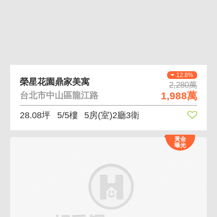
12.8%
榮星花園鼎家美寓
2,280萬
1,988萬
台北市中山區龍江路
28.08坪
5/5樓
5房(室)2廳3衛
黃金
曝光