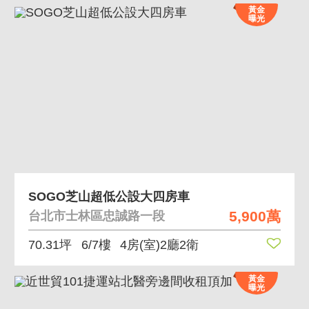
黃金
曝光
SOGO芝山超低公設大四房車
5,900萬
台北市士林區忠誠路一段
70.31坪
6/7樓
4房(室)2廳2衛
黃金
曝光