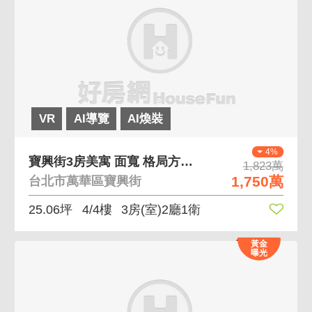
VR
AI導覽
AI煥裝
4%
寶興街3房美寓 面寬 格局方正 梯間乾淨
1,823萬
1,750萬
台北市萬華區寶興街
25.06坪
4/4樓
3房(室)2廳1衛
黃金
曝光