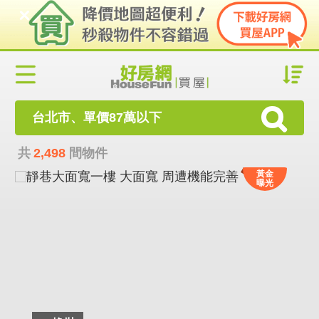
台北市、單價87萬以下
共
2,498
間物件
黃金
曝光