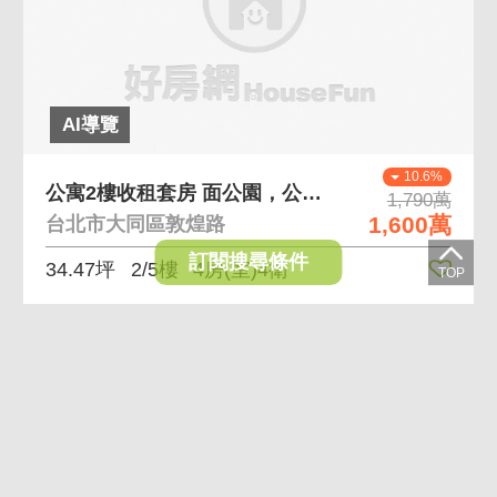
AI導覽
10.6%
公寓2樓收租套房 面公園，公寓2樓
1,790萬
1,600萬
台北市大同區敦煌路
訂閱搜尋條件
34.47坪
2/5樓
4房(室)4衛
黃金
曝光