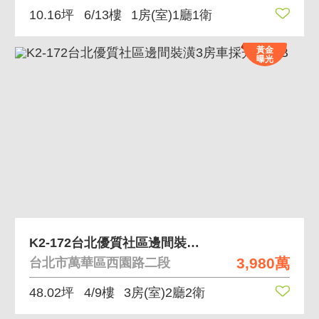
10.16坪
6/13樓
1房(室)1廳1衛
黃金
曝光
K2-172台北優質社區邊間裝潢3房車採光華廈B
3,980萬
台北市萬華區西園路二段
48.02坪
4/9樓
3房(室)2廳2衛