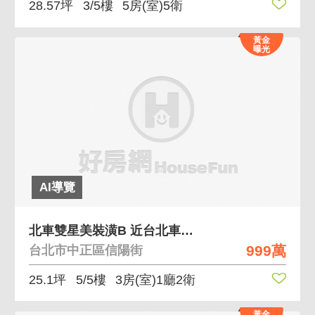
28.57坪
3/5樓
5房(室)5衛
黃金
曝光
AI導覽
北車雙星美裝潢B 近台北車站、有裝潢小屋
999萬
台北市中正區信陽街
25.1坪
5/5樓
3房(室)1廳2衛
黃金