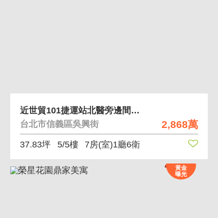
近世貿101捷運站北醫旁邊間收租頂加
2,868萬
台北市信義區吳興街
37.83坪
5/5樓
7房(室)1廳6衛
黃金
曝光