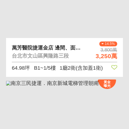
14.5%
萬芳醫院捷運金店 邊間、面寬，後有大型社區
3,800萬
3,250萬
台北市文山區興隆路三段
64.98坪
B1~1/5樓
1廳2衛
(含加蓋1衛)
黃金
曝光