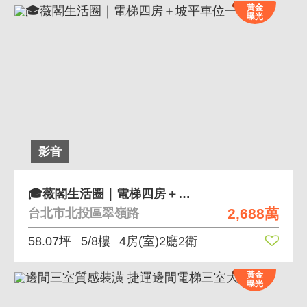
黃金
曝光
影音
🎓薇閣生活圈｜電梯四房＋坡平車位一次擁有
2,688萬
台北市北投區翠嶺路
58.07坪
5/8樓
4房(室)2廳2衛
黃金
曝光