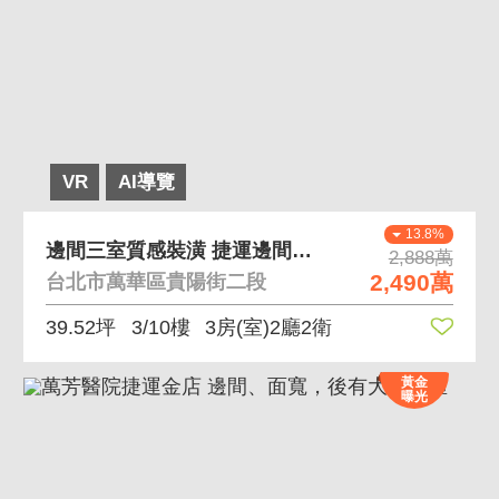
VR
AI導覽
13.8%
邊間三室質感裝潢 捷運邊間電梯三室大空間
2,888萬
2,490萬
台北市萬華區貴陽街二段
39.52坪
3/10樓
3房(室)2廳2衛
黃金
曝光