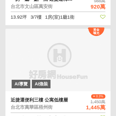
988萬
920萬
台北市文山區萬安街
13.92坪
3/7樓
1房(室)1廳1衛
黃金
曝光
AI導覽
AI煥裝
0.3%
近捷運便利三樓 公寓低樓層
1,450萬
1,445萬
台北市萬華區梧州街