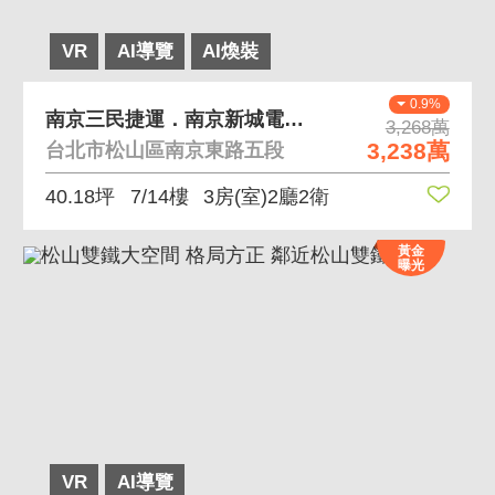
VR
AI導覽
AI煥裝
0.9%
南京三民捷運．南京新城電梯管理朝南３房
3,268萬
3,238萬
台北市松山區南京東路五段
40.18坪
7/14樓
3房(室)2廳2衛
黃金
曝光
VR
AI導覽