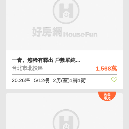
一青。悠稀有釋出 戶數單純、機能便利
1,568萬
台北市北投區
20.26坪
5/12樓
2房(室)1廳1衛
黃金
曝光