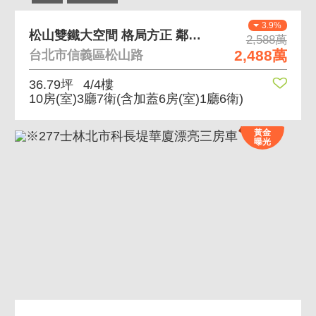
3.9%
松山雙鐵大空間 格局方正 鄰近松山雙鐵站
2,588萬
2,488萬
台北市信義區松山路
36.79坪
4/4樓
10房(室)3廳7衛
(含加蓋6房(室)1廳6衛)
黃金
曝光