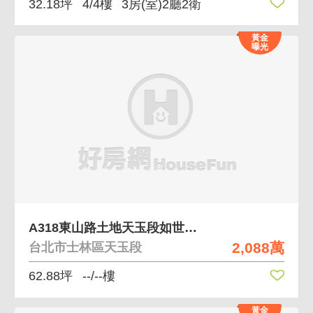
32.18坪
4/4樓
3房(室)2廳2衛
黃金
曝光
A318東山路土地天玉段如世外桃源
2,088萬
台北市士林區天玉段
62.88坪
--/--樓
黃金