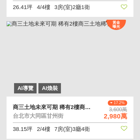
26.41坪
4/4樓
3房(室)2廳1衛
黃金
曝光
AI導覽
AI煥裝
17.2%
商三土地未來可期 稀有2樓商三土地稀有釋出
3,600萬
2,980萬
台北市大同區甘州街
38.15坪
2/4樓
7房(室)3廳4衛