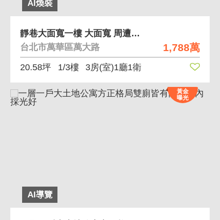
AI煥裝
靜巷大面寬一樓 大面寬 周遭機能完善
1,788萬
台北市萬華區萬大路
20.58坪
1/3樓
3房(室)1廳1衛
黃金
曝光
AI導覽