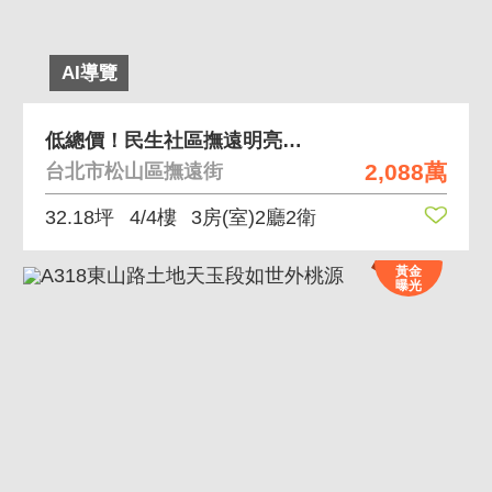
AI導覽
低總價！民生社區撫遠明亮正三房
2,088萬
台北市松山區撫遠街
32.18坪
4/4樓
3房(室)2廳2衛
黃金
曝光