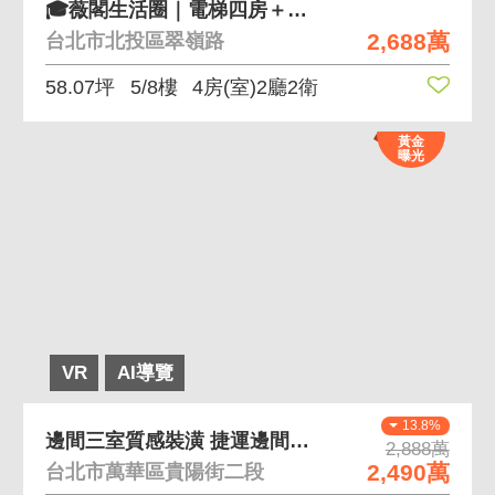
🎓薇閣生活圈｜電梯四房＋坡平車位一次擁有
2,688萬
台北市北投區翠嶺路
58.07坪
5/8樓
4房(室)2廳2衛
黃金
曝光
VR
AI導覽
13.8%
邊間三室質感裝潢 捷運邊間電梯三室大空間
2,888萬
2,490萬
台北市萬華區貴陽街二段