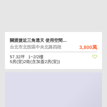
關渡捷近三角透天 使用空間大、近捷運、邊間
3,800萬
台北市北投區中央北路四段
57.32坪
1~2/2樓
5房(室)2衛
(含加蓋2房(室))