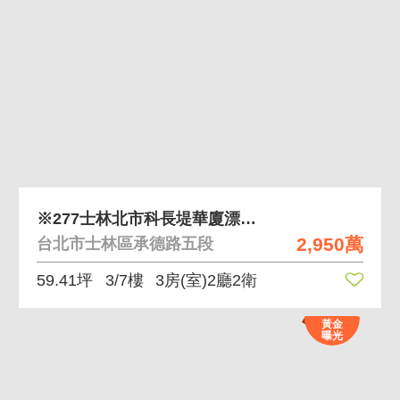
※277士林北市科長堤華廈漂亮三房車
2,950萬
台北市士林區承德路五段
59.41坪
3/7樓
3房(室)2廳2衛
黃金
曝光