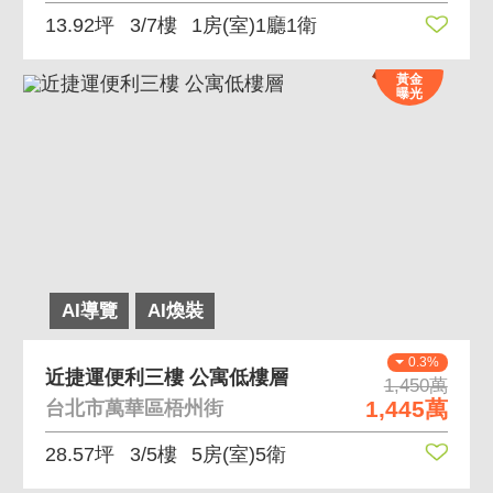
13.92坪
3/7樓
1房(室)1廳1衛
黃金
曝光
AI導覽
AI煥裝
0.3%
近捷運便利三樓 公寓低樓層
1,450萬
1,445萬
台北市萬華區梧州街
28.57坪
3/5樓
5房(室)5衛