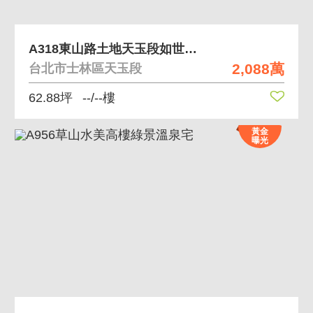
A318東山路土地天玉段如世外桃源
2,088萬
台北市士林區天玉段
62.88坪
--/--樓
黃金
曝光