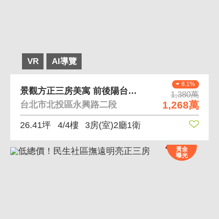
VR
AI導覽
8.1%
景觀方正三房美寓 前後陽台好規劃
1,380萬
1,268萬
台北市北投區永興路二段
26.41坪
4/4樓
3房(室)2廳1衛
黃金
曝光