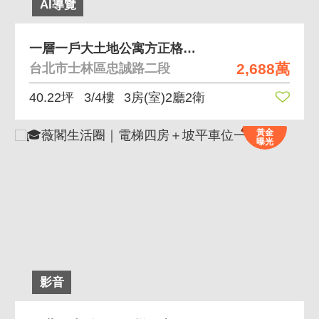
AI導覽
一層一戶大土地公寓方正格局雙廁皆有開窗室內採光好
2,688萬
台北市士林區忠誠路二段
40.22坪
3/4樓
3房(室)2廳2衛
黃金
曝光
影音