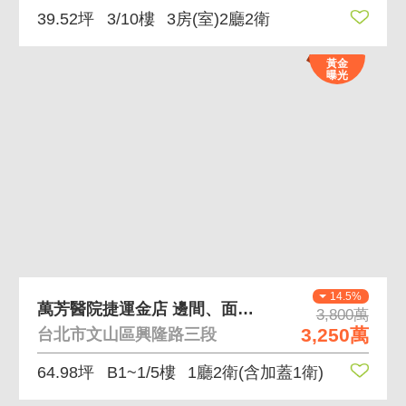
39.52坪
3/10樓
3房(室)2廳2衛
黃金
曝光
14.5%
萬芳醫院捷運金店 邊間、面寬，後有大型社區
3,800萬
3,250萬
台北市文山區興隆路三段
64.98坪
B1~1/5樓
1廳2衛
(含加蓋1衛)