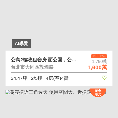
AI導覽
10.6%
公寓2樓收租套房 面公園，公寓2樓
1,790萬
1,600萬
台北市大同區敦煌路
34.47坪
2/5樓
4房(室)4衛
黃金
曝光