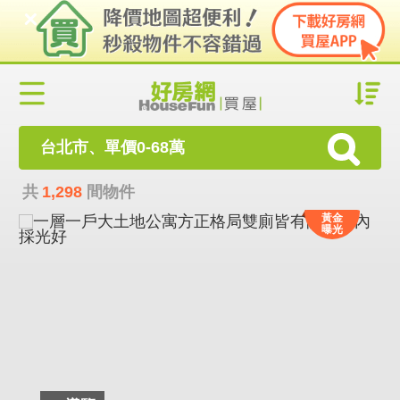
台北市、單價0-68萬
共
1,298
間物件
黃金
曝光