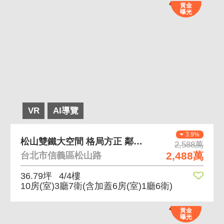
黃金
曝光
VR
AI導覽
3.9%
松山雙鐵大空間 格局方正 鄰近松山雙鐵站
2,588萬
2,488萬
台北市信義區松山路
36.79坪
4/4樓
10房(室)3廳7衛
(含加蓋6房(室)1廳6衛)
黃金
曝光