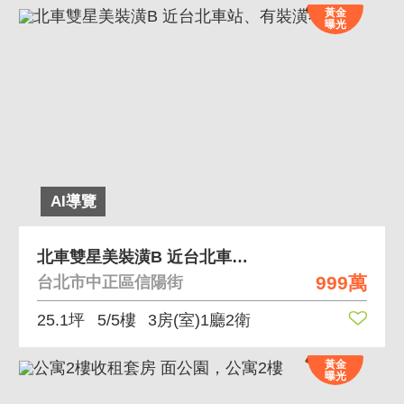
黃金
曝光
AI導覽
北車雙星美裝潢B 近台北車站、有裝潢小屋
999萬
台北市中正區信陽街
25.1坪
5/5樓
3房(室)1廳2衛
黃金
曝光