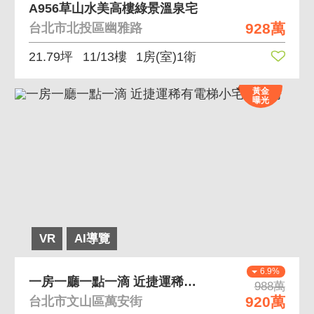
A956草山水美高樓綠景溫泉宅
928萬
台北市北投區幽雅路
21.79坪
11/13樓
1房(室)1衛
黃金
曝光
VR
AI導覽
6.9%
一房一廳一點一滴 近捷運稀有電梯小宅非套房
988萬
920萬
台北市文山區萬安街