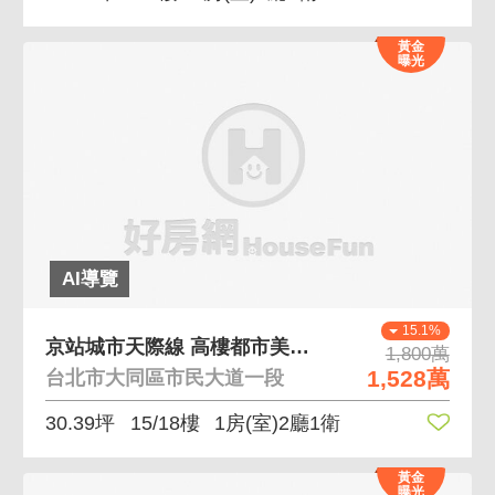
黃金
曝光
AI導覽
15.1%
京站城市天際線 高樓都市美景一窗永覽北車天際線
1,800萬
1,528萬
台北市大同區市民大道一段
30.39坪
15/18樓
1房(室)2廳1衛
黃金
曝光