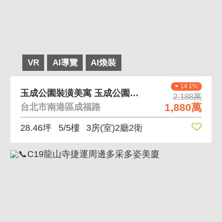
VR
AI導覽
AI煥裝
14.1%
玉成公園裝潢美寓 玉成公園旁，生活機能方便
2,188萬
1,880萬
台北市南港區成福路
28.46坪
5/5樓
3房(室)2廳2衛