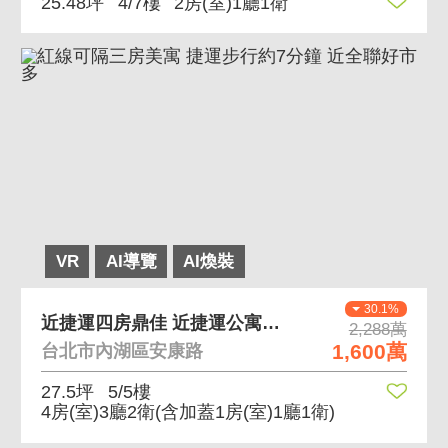
25.48坪
4/7樓
2房(室)1廳1衛
VR
AI導覽
AI煥裝
30.1%
近捷運四房鼎佳 近捷運公寓頂加、機能便利
2,288萬
1,600萬
台北市內湖區安康路
27.5坪
5/5樓
4房(室)3廳2衛
(含加蓋1房(室)1廳1衛)