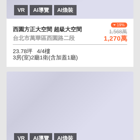
VR
AI導覽
AI煥裝
19%
西園方正大空間 超級大空間
1,568萬
1,270萬
台北市萬華區西園路二段
23.78坪
4/4樓
3房(室)2廳1衛
(含加蓋1廳)
VR
AI導覽
AI煥裝