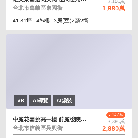
2,100萬
1,980萬
台北市萬華區東園街
41.81坪
4/5樓
3房(室)2廳2衛
VR
AI導覽
AI煥裝
14.8%
中庭花園挑高一樓 前庭後院、室內挑高魔術大空間
3,380萬
2,880萬
台北市信義區吳興街