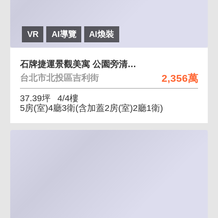
VR
AI導覽
AI煥裝
石牌捷運景觀美寓 公園旁清幽美寓，離塵不離城
2,356萬
台北市北投區吉利街
37.39坪
4/4樓
5房(室)4廳3衛
(含加蓋2房(室)2廳1衛)