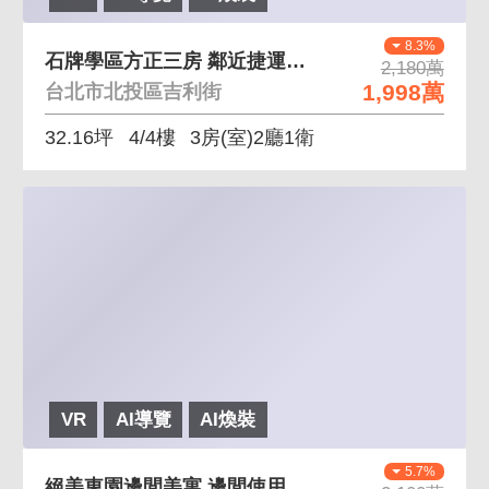
8.3%
石牌學區方正三房 鄰近捷運、石牌學區
2,180萬
1,998萬
台北市北投區吉利街
32.16坪
4/4樓
3房(室)2廳1衛
VR
AI導覽
AI煥裝
5.7%
絕美東園邊間美寓 邊間使用空間大