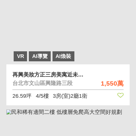
VR
AI導覽
AI煥裝
再興美妝方正三房美寓近未來馬明潭捷運文湖線雙捷 正
1,550萬
台北市文山區興隆路三段
26.59坪
4/5樓
3房(室)2廳1衛