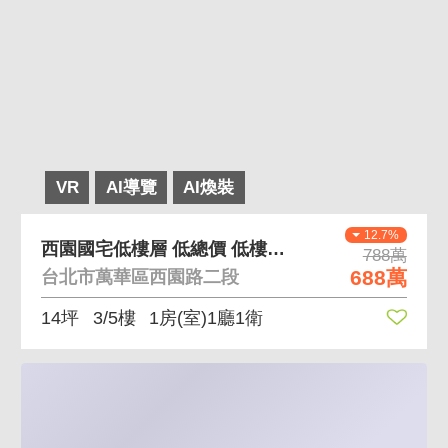
VR
AI導覽
AI煥裝
12.7%
西園國宅低樓層 低總價 低樓層 空間好規劃
788萬
688萬
台北市萬華區西園路二段
14坪
3/5樓
1房(室)1廳1衛