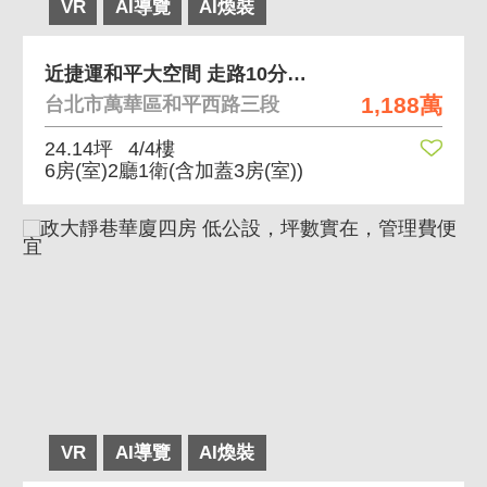
VR
AI導覽
AI煥裝
近捷運和平大空間 走路10分鐘捷運站 坪數實在
1,188萬
台北市萬華區和平西路三段
24.14坪
4/4樓
6房(室)2廳1衛
(含加蓋3房(室))
VR
AI導覽
AI煥裝