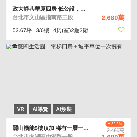
政大靜巷華廈四房 低公設，坪數實在，管理費便宜
2,680萬
台北市文山區指南路三段
52.67坪
3/6樓
4房(室)2廳2衛
VR
AI導覽
AI煥裝
32.3%
麗山機能5樓頂加 稀有一層一戶、麗山商圈機能
2,480萬
1,680萬
台北市內湖區內湖路一段