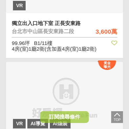
VR
獨立出入口地下室 正長安東路
3,600萬
台北市中山區長安東路二段
99.96坪
B1/11樓
4房(室)1廳2衛
(含加蓋4房(室)1廳2衛)
黃金
曝光
訂閱搜尋條件
VR
AI導覽
AI煥裝