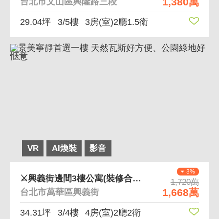
1,380萬
台北市文山區興隆路三段
29.04坪
3/5樓
3房(室)2廳1.5衛
VR
AI煥裝
影音
3%
⚔興義街邊間3樓公寓(裝修合格證明,有都更題材)
1,720萬
1,668萬
台北市萬華區興義街
34.31坪
3/4樓
4房(室)2廳2衛