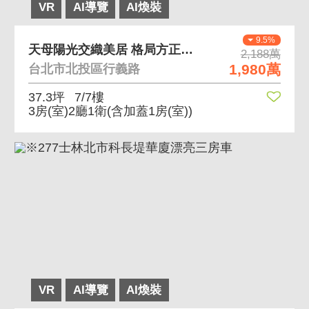
VR
AI導覽
AI煥裝
9.5%
天母陽光交織美居 格局方正、三面採光、頂加大空間
2,188萬
1,980萬
台北市北投區行義路
37.3坪
7/7樓
3房(室)2廳1衛
(含加蓋1房(室))
VR
AI導覽
AI煥裝