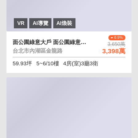
VR
AI導覽
AI煥裝
6.9%
面公園綠意大戶 面公園綠意景觀大戶低公設大五房
3,650萬
3,398萬
台北市內湖區金龍路
59.93坪
5~6/10樓
4房(室)3廳3衛