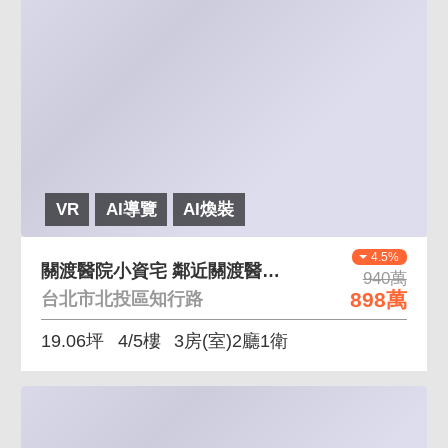
VR
AI導覽
AI煥裝
4.5%
關渡醫院小資宅 鄰近關渡醫院、生活機能佳
940萬
898萬
台北市北投區知行路
19.06坪
4/5樓
3房(室)2廳1衛