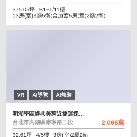
375.05坪
B1~1/11樓
13房(室)3廳5衛
(含加蓋5房(室)2廳2衛)
VR
AI導覽
AI煥裝
明湖學區靜巷美寓近捷運採光佳低總價成家首選 前後陽
2,068萬
台北市內湖區康寧路三段
32.61坪
4/5樓
3房(室)2廳2衛