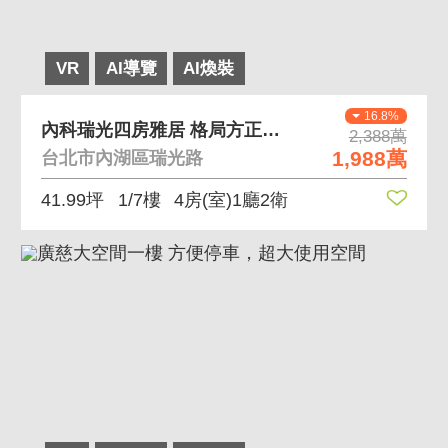
VR
AI導覽
AI煥裝
16.8%
內科瑞光四房雅居 格局方正，近內湖科學園區
2,388萬
1,988萬
台北市內湖區瑞光路
41.99坪
1/7樓
4房(室)1廳2衛