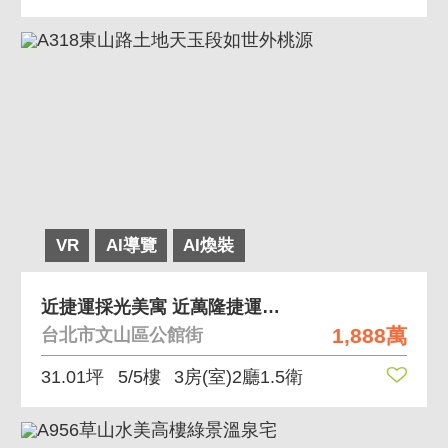
VR
AI導覽
AI煥裝
近捷運採光美寓 近萬隆捷運站、採光佳、格局方正
1,888萬
台北市文山區公館街
31.01坪
5/5樓
3房(室)2廳1.5衛