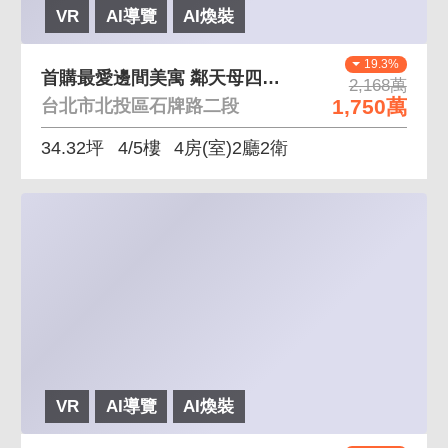
VR
AI導覽
AI煥裝
19.3%
首購最愛邊間美寓 鄰天母四大公園環繞雙醫療體系
2,168萬
1,750萬
台北市北投區石牌路二段
34.32坪
4/5樓
4房(室)2廳2衛
VR
AI導覽
AI煥裝