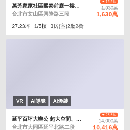
15.5%
萬芳家家社區國泰前庭一樓好停車 前庭院、門前可停車
1,930萬
1,630萬
台北市文山區興隆路三段
27.23坪
1/5樓
3房(室)2廳2衛
VR
AI導覽
AI煥裝
25.6%
延平百坪大辦公 超大空間、搶先入住雙子星
14,000萬
10,416萬
台北市大同區延平北路二段