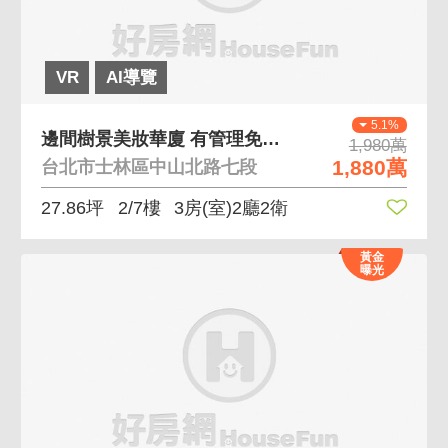
VR
AI導覽
5.1%
邊間樹景美妝華廈 有管理免追垃圾車，2加1房
1,980萬
1,880萬
台北市士林區中山北路七段
27.86坪
2/7樓
3房(室)2廳2衛
黃金
曝光