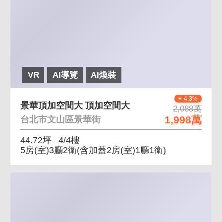
VR
AI導覽
AI煥裝
4.3%
景華頂加空間大 頂加空間大
2,088萬
1,998萬
台北市文山區景華街
44.72坪
4/4樓
5房(室)3廳2衛
(含加蓋2房(室)1廳1衛)