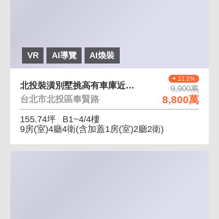
VR
AI導覽
AI煥裝
11.1%
北投裝潢別墅挑高有車庫近薇閣 獨立車庫公私領域分開
9,900萬
8,800萬
台北市北投區奉賢路
155.74坪
B1~4/4樓
9房(室)4廳4衛
(含加蓋1房(室)2廳2衛)