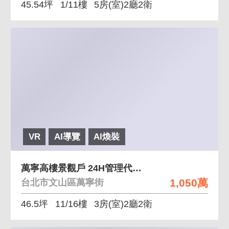
45.54坪
1/11樓
5房(室)2廳2衛
VR
AI導覽
AI煥裝
萬寧高樓景觀戶 24H管理代收垃圾
1,050萬
台北市文山區萬寧街
46.5坪
11/16樓
3房(室)2廳2衛