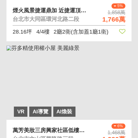
5%
煙火風景捷運鼎加 近捷運頂加出租自用好規劃
1,858萬
1,766萬
台北市大同區環河北路二段
28.16坪
4/4樓
2廳2衛
(含加蓋1廳1衛)
VR
AI導覽
AI煥裝
6%
萬芳美妝三房興家社區低樓層雅寓 國泰格局、前、後陽
1,468萬