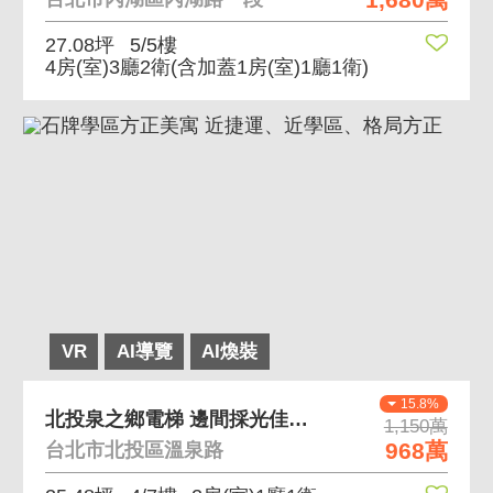
27.08坪
5/5樓
4房(室)3廳2衛
(含加蓋1房(室)1廳1衛)
VR
AI導覽
AI煥裝
15.8%
北投泉之鄉電梯 邊間採光佳，綠景電梯兩房
1,150萬
968萬
台北市北投區溫泉路