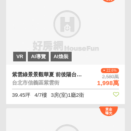
VR
AI導覽
AI煥裝
22.6%
紫雲綠景景觀華夏 前後陽台保留使用空間大華夏
2,580萬
1,998萬
台北市信義區紫雲街
39.45坪
4/7樓
3房(室)1廳2衛
黃金
曝光