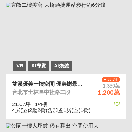
VR
AI導覽
AI煥裝
11.1%
雙溪優美一樓空間 優美樹景，雙溪一樓使用大空間
1,350萬
1,200萬
台北市士林區中社路二段
21.07坪
1/4樓
4房(室)2廳2衛
(含加蓋1房(室)1衛)