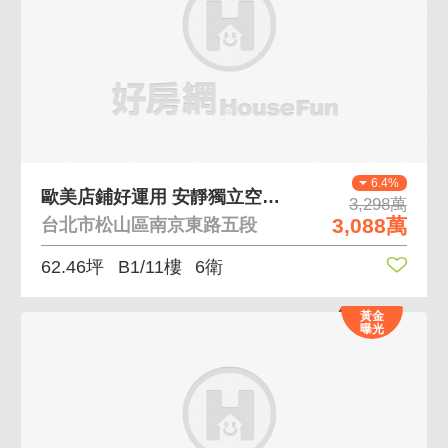
6.4%
歐美店鋪好運用 安靜獨立空間好運用
3,298萬
3,088萬
台北市松山區南京東路五段
62.46坪
B1/11樓
6衛
黃金
曝光