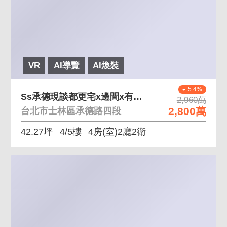
VR
AI導覽
AI煥裝
5.4%
Ss承德現談都更宅x邊間x有點裝潢sS 格局方正、
2,960萬
2,800萬
台北市士林區承德路四段
42.27坪
4/5樓
4房(室)2廳2衛