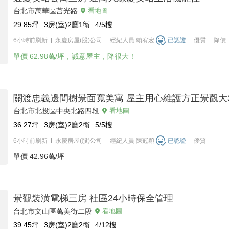
台北市萬華區莒光路
看地圖
29.85
坪
3房(室)2廳1衛
4/5
樓
6小時前刷新
永慶房屋(股)公司
經紀人員
賴宥宏
已認證
優質
降價
單價
62.98萬/坪，誠意屋主，降很大！
關渡忠義邊間樹景面寬美寓 屋主用心維護方正景觀大
台北市北投區中央北路四段
看地圖
36.27
坪
3房(室)2廳2衛
5/5
樓
6小時前刷新
永慶房屋(股)公司
經紀人員
陳冠穎
已認證
優質
單價
42.96萬/坪
景觀裝潢電梯三房 社區24小時保全管理
台北市文山區萬美街二段
看地圖
39.45
坪
3房(室)2廳2衛
4/12
樓