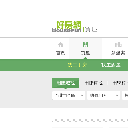
首頁
買屋
新建案
找二手房
找主題屋
用區域找
用捷運找
用學校
台北市全區
總價不限