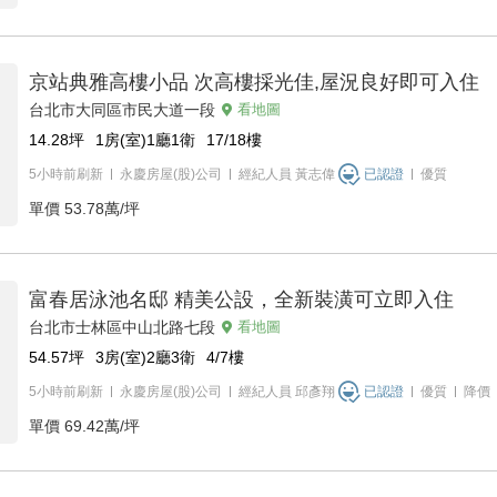
京站典雅高樓小品 次高樓採光佳,屋況良好即可入住
台北市大同區市民大道一段
看地圖
14.28
坪
1房(室)1廳1衛
17/18
樓
5小時前刷新
永慶房屋(股)公司
經紀人員
黃志偉
已認證
優質
單價
53.78萬/坪
富春居泳池名邸 精美公設，全新裝潢可立即入住
台北市士林區中山北路七段
看地圖
54.57
坪
3房(室)2廳3衛
4/7
樓
5小時前刷新
永慶房屋(股)公司
經紀人員
邱彥翔
已認證
優質
降價
單價
69.42萬/坪