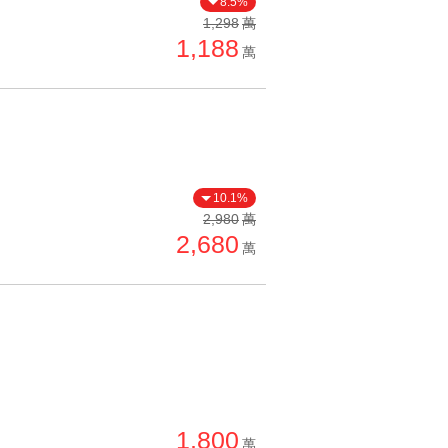
8.5%
單價高 → 低
1,298
萬
1,188
降價幅度高 → 低
萬
坪數小 → 大
坪數大 → 小
上架日期新 → 舊
刷新時間新 → 舊
10.1%
刷新時間舊 → 新
2,980
萬
2,680
萬
月熱門度高 → 低
1,800
萬