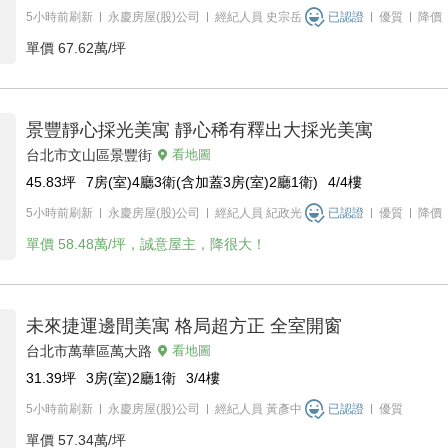
5小時前刷新
永慶房屋(股)公司
經紀人員
史宗岳
已認證
優質
降價
單價
67.62萬/坪
景豐靜心採光美寓 靜心稀有釋出大採光美寓
台北市文山區景豐街
看地圖
45.83
坪
7房(室)4廳3衛(含加蓋3房(室)2廳1衛)
4/4
樓
5小時前刷新
永慶房屋(股)公司
經紀人員
紀政光
已認證
優質
降價
單價
58.48萬/坪，誠意屋主，降很大！
未來捷運邊間美寓 格局超方正 全室開窗
台北市萬華區萬大路
看地圖
31.39
坪
3房(室)2廳1衛
3/4
樓
5小時前刷新
永慶房屋(股)公司
經紀人員
黃彥中
已認證
優質
單價
57.34萬/坪