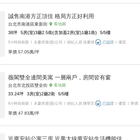
誠售南港方正頂佳 格局方正好利用
台北市南港區東新街
看地圖
38
坪
5房(室)3廳2.5衛(含加蓋2房(室)1廳1衛)
5/5
樓
5小時前刷新
永慶房屋(股)公司
經紀人員
張書瑋
已認證
優質
單價
57.05萬/坪
薇閣雙全邊間美寓 一層兩戶，房間皆有窗
台北市北投區雙全街
看地圖
33.24
坪
3房(室)2廳2衛
5/5
樓
6小時前刷新
永慶房屋(股)公司
經紀人員
陳聖宗
已認證
優質
降價
單價
47.83萬/坪
近廈安站公寓三房 近萬大線廈安站生活機能佳