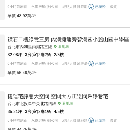
6小時前刷新
永慶房屋(股)公司
經紀人員
陳瑋龍
已認證
優質
單價
48.92萬/坪
鑽石二樓綠意三房 內湖捷運旁碧湖國小麗山國中學區
台北市內湖區內湖路三段
看地圖
32.08
坪
3房(室)2廳2衛
2/5
樓
6小時前刷新
永慶房屋(股)公司
經紀人員
邱唯豪
已認證
單價
55.49萬/坪
捷運宅靜巷大空間 空間大方正邊間戶靜巷宅
台北市北投區中央北路四段
看地圖
35.31
坪
3房(室)2廳1衛
4/5
樓
6小時前刷新
永慶房屋(股)公司
經紀人員
陳冠穎
已認證
優質
單價
44.75萬/坪