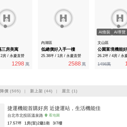
AI煥裝
AI導覽
內湖區
文山區
隔三房美寓
低總價好入手一樓
公園富境機能
/ 2房 / 永慶直營
25.38坪 / 1房 / 永慶直營
26.2坪 / 4房 / 
1298
2588
萬
萬
1498萬
降價
(505)
新上架
(44)
屋主
(1)
捷運機能首購好房 近捷運站，生活機能佳
台北市北投區溫泉路
看地圖
17.57
坪
1房(室)2廳1衛
3/7
樓