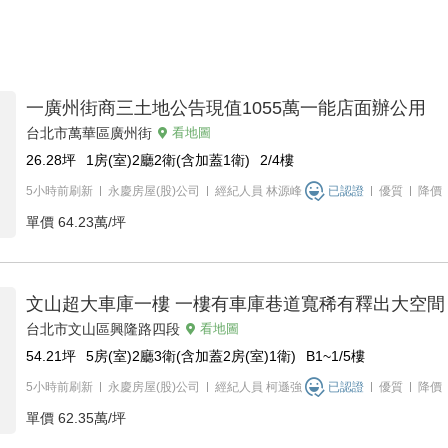
一廣州街商三土地公告現值1055萬一能店面辦公用
台北市萬華區廣州街
看地圖
26.28
坪
1房(室)2廳2衛(含加蓋1衛)
2/4
樓
5小時前刷新
永慶房屋(股)公司
經紀人員
林源峰
已認證
優質
降價
單價
64.23萬/坪
文山超大車庫一樓 一樓有車庫巷道寬稀有釋出大空間
台北市文山區興隆路四段
看地圖
54.21
坪
5房(室)2廳3衛(含加蓋2房(室)1衛)
B1~1/5
樓
5小時前刷新
永慶房屋(股)公司
經紀人員
柯遜強
已認證
優質
降價
單價
62.35萬/坪