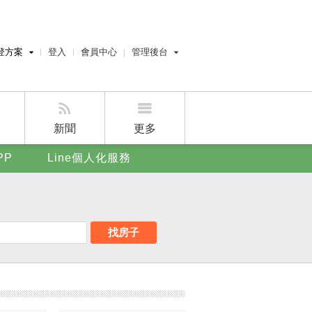
登方案
登入
會員中心
管理後台
費刊登
經紀人員管理後台
刊登
屋主管理後台
刊登
新聞
更多
賣屋刊登
PP
Line個人化服務
好房APP
找房子