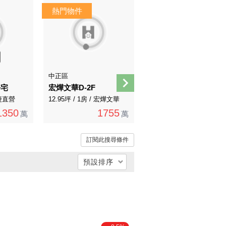
中正區
萬華區
好宅
宏燁文華D-2F
K2-172台北優質社區邊間裝潢3房車採光華廈B
永慶直營
12.95坪 / 1房 / 宏燁文華
48.02坪 / 3房 / 永慶不動產
1350
1755
3980
萬
萬
萬
訂閱此搜尋條件
預設排序
總價低 → 高
總價高 → 低
單價低 → 高