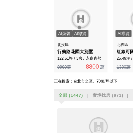
AI煥裝
AI導覽
AI導覽
北投區
北投區
行義路花園大別墅
紅線可
122.51坪 / 3房 / 永慶直營
25.49坪 
8800
9980萬
萬
1380萬
正在搜索：
台北市全區、70萬/坪以下
全部
(1447)
實境找房
(671)