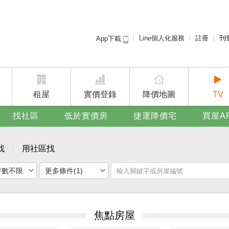
Line個人化服務
註冊
刊
App下載
租屋免
賣屋
廣告
租屋
實價登錄
降價地圖
TV
找社區
低於實價房
捷運降價宅
買屋A
找
用社區找
坪數不限
更多條件(1)
焦點房屋