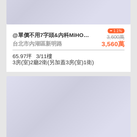
1.1%
@單價不用7字頭&內科MiHO｜美秀館挑高4米5
3,600萬
3,560萬
台北市內湖區新明路
65.97坪
3/11樓
3房(室)2廳2衛
(另加蓋3房(室)1衛)