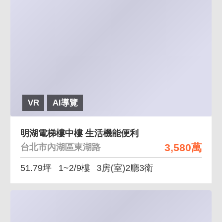
VR
AI導覽
明湖電梯樓中樓 生活機能便利
3,580萬
台北市內湖區東湖路
51.79坪
1~2/9樓
3房(室)2廳3衛