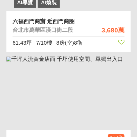
AI導覽
AI煥裝
六福西門商辦 近西門商圈
3,680萬
台北市萬華區漢口街二段
61.43坪
7/10樓
8房(室)8衛
3.2%