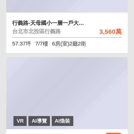
行義路-天母國小一層一戶大空間美廈
3,560萬
台北市北投區行義路
57.37坪
7/7樓
6房(室)2廳2衛
VR
AI導覽
AI煥裝