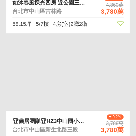
如沐春風採光四房 近公園三面採光低公設機能佳
4,860萬
3,780萬
台北市中山區吉林路
58.15坪
5/7樓
4房(室)2廳2衛
0.2%
🏆儀居團隊🏆HZ3中山國小捷運雙拼樓中樓
3,788萬
3,780萬
台北市中山區新生北路三段