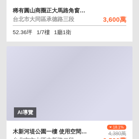
稀有圓山商圈正大馬路角窗黃金店面
3,600萬
台北市大同區承德路三段
52.36坪
1/7樓
1廳1衛
AI導覽
18.1%
木新河堤公園一樓 使用空間大鄰近萬坪河濱公園
4,380萬