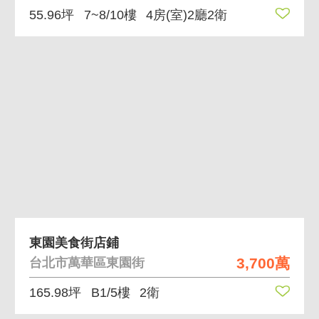
55.96坪
7~8/10樓
4房(室)2廳2衛
東園美食街店鋪
3,700萬
台北市萬華區東園街
165.98坪
B1/5樓
2衛