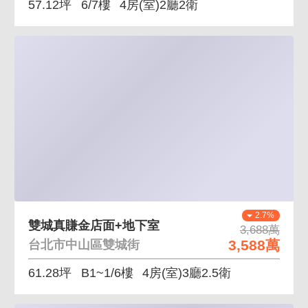
57.12坪
6/7樓
4房(室)2廳2衛
2.7%
雙城真賺金店面+地下室
3,688萬
3,588萬
台北市中山區雙城街
61.28坪
B1~1/6樓
4房(室)3廳2.5衛