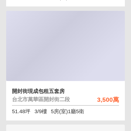
開封街現成包租五套房
3,500萬
台北市萬華區開封街二段
51.48坪
3/9樓
5房(室)1廳5衛