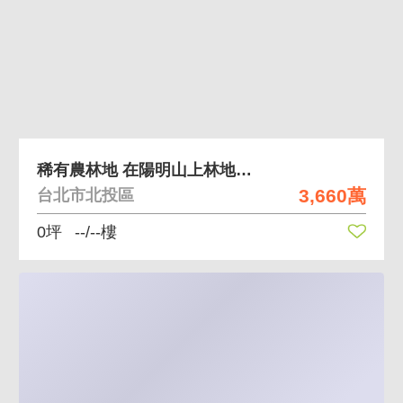
稀有農林地 在陽明山上林地與農地可自產自種
3,660萬
台北市北投區
0坪
--/--樓