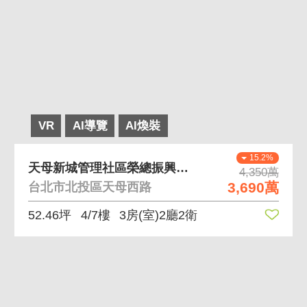
VR
AI導覽
AI煥裝
15.2%
天母新城管理社區榮總振興近石牌天母 天母新城社區管
4,350萬
3,690萬
台北市北投區天母西路
52.46坪
4/7樓
3房(室)2廳2衛