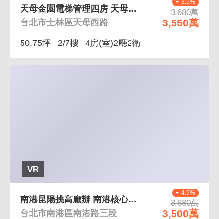
3.5%
天母金園電梯管理四房 天母西路靜巷鬧中取靜機能便利
3,680萬
3,550萬
台北市士林區天母西路
50.75坪
2/7樓
4房(室)2廳2衛
VR
4.9%
南港昆陽挑高廠辦 南港核心發展區大使用空間
3,680萬
3,500萬
台北市南港區南港路三段