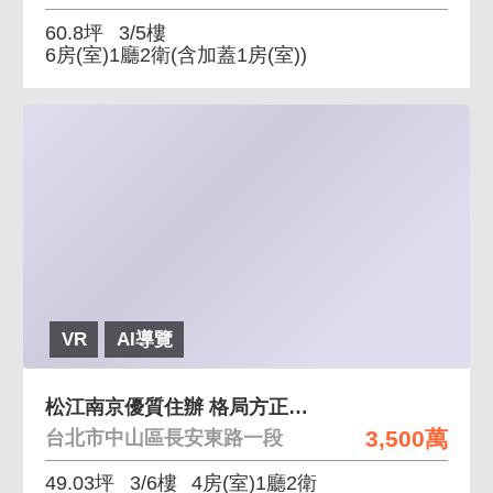
60.8坪
3/5樓
6房(室)1廳2衛
(含加蓋1房(室))
VR
AI導覽
松江南京優質住辦 格局方正好規劃巷道寬敞未來性佳
3,500萬
台北市中山區長安東路一段
49.03坪
3/6樓
4房(室)1廳2衛