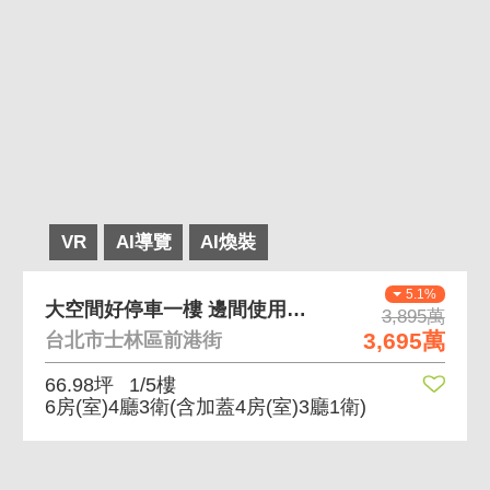
VR
AI導覽
AI煥裝
5.1%
大空間好停車一樓 邊間使用空間大
3,895萬
3,695萬
台北市士林區前港街
66.98坪
1/5樓
6房(室)4廳3衛
(含加蓋4房(室)3廳1衛)