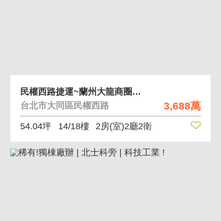
民權西路捷運~蘭州大龍商圈大同世界住辦
3,688萬
台北市大同區民權西路
54.04坪
14/18樓
2房(室)2廳2衛