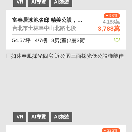
VR
AI導覽
AI煥裝
9.6%
富春居泳池名邸 精美公設，全新裝潢可立即入住
4,188萬
3,788萬
台北市士林區中山北路七段
54.57坪
4/7樓
3房(室)2廳3衛
VR
AI導覽
AI煥裝
22.2%