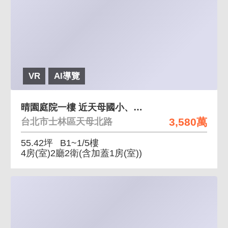
VR
AI導覽
晴園庭院一樓 近天母國小、邊間、房間有對外窗
3,580萬
台北市士林區天母北路
55.42坪
B1~1/5樓
4房(室)2廳2衛
(含加蓋1房(室))