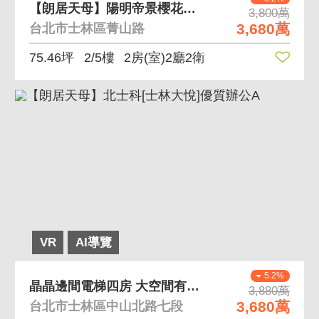
【朗居天母】陽明帝景櫻花樹景
3,800萬
3,680萬
台北市士林區菁山路
75.46坪
2/5樓
2房(室)2廳2衛
VR
AI導覽
5.2%
晶晶邊間電梯四房 大空間有景觀，採光通風佳
3,880萬
3,680萬
台北市士林區中山北路七段