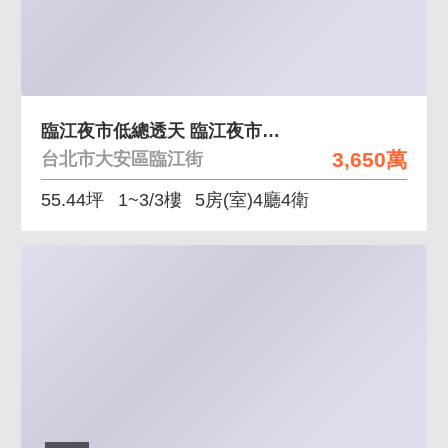
臨江夜市低總透天 臨江夜市整棟透天高投報穩定收租
3,650萬
台北市大安區臨江街
55.44坪
1~3/3樓
5房(室)4廳4衛