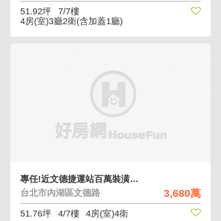
51.92坪
7/7樓
4房(室)3廳2衛
(含加蓋1廳)
專任!近文德捷運站百萬裝潢美屋4房4廳4衛
3,680萬
台北市內湖區文德路
51.76坪
4/7樓
4房(室)4衛