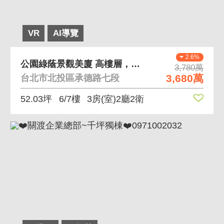
VR
AI導覽
2.6%
公園綠蔭景觀美廈 高樓層，面關渡平原及公園
3,780萬
3,680萬
台北市北投區承德路七段
52.03坪
6/7樓
3房(室)2廳2衛