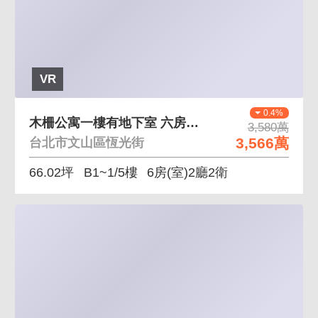
VR
0.4%
木柵公寓一樓有地下室 六房兩廳雙衛
3,580萬
3,566萬
台北市文山區恆光街
66.02坪
B1~1/5樓
6房(室)2廳2衛