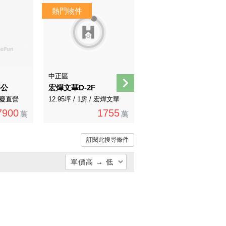
AI煥裝
AI導覽
中正區
北投區
辦公
宏燁文華D-2F
明德稀有低樓公寓
 永慶直營
12.95坪 / 1房 / 宏燁文華
35.68坪 / 3房 / 永慶直營
7900
1755
2538
萬
萬
2688萬
萬
訂閱此搜尋條件
單價高 → 低
總價低 → 高
總價高 → 低
單價低 → 高