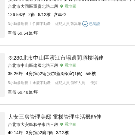
台北市大同區重慶北路二段
看地圖
126.54
坪
2衛
8/12
樓
含車位
3小時前刷新
住商不動產
經紀人員
張嵩琳
已認證
單價
69.54萬/坪
※280北市中山區濱江市場邊間頂樓增建
台北市中山區建國北路三段
看地圖
35.26
坪
4房(室)2衛(另加蓋3房(室)1衛)
5/5
樓
5小時前刷新
永慶不動產
經紀人員
值班人員
優質
單價
69.48萬/坪
大安三房管理美邸 電梯管理生活機能佳
台北市大安區和平東路三段
看地圖
40.14
坪
3房(室)2廳2衛
3/12
樓