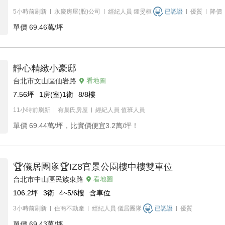
5小時前刷新
永慶房屋(股)公司
經紀人員
鍾旻桓
已認證
優質
降價
單價
69.46萬/坪
靜心精緻小豪邸
台北市文山區仙岩路
看地圖
7.56
坪
1房(室)1衛
8/8
樓
11小時前刷新
有巢氏房屋
經紀人員
值班人員
單價
69.44萬/坪，比實價便宜3.2萬/坪！
🏆儀居團隊🏆IZ8官景公園樓中樓雙車位
台北市中山區民族東路
看地圖
106.2
坪
3衛
4~5/6
樓
含車位
3小時前刷新
住商不動產
經紀人員
儀居團隊
已認證
優質
單價
69.43萬/坪