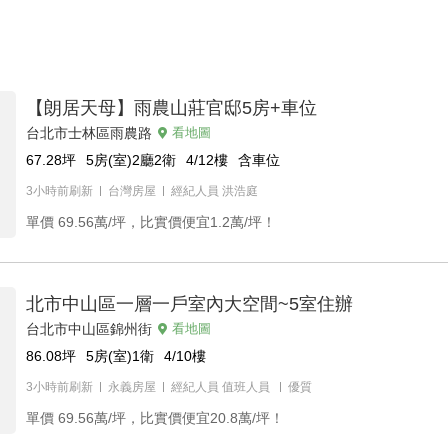
【朗居天母】雨農山莊官邸5房+車位
台北市士林區雨農路
看地圖
67.28
坪
5房(室)2廳2衛
4/12
樓
含車位
3小時前刷新
台灣房屋
經紀人員
洪浩庭
單價
69.56萬/坪，比實價便宜1.2萬/坪！
北市中山區一層一戶室內大空間~5室住辦
台北市中山區錦州街
看地圖
86.08
坪
5房(室)1衛
4/10
樓
3小時前刷新
永義房屋
經紀人員
值班人員
優質
單價
69.56萬/坪，比實價便宜20.8萬/坪！