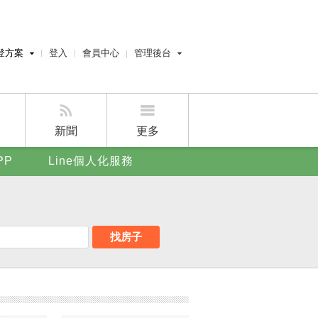
登方案
登入
會員中心
管理後台
費刊登
經紀人員管理後台
刊登
屋主管理後台
刊登
新聞
更多
賣屋刊登
PP
Line個人化服務
好房APP
找房子