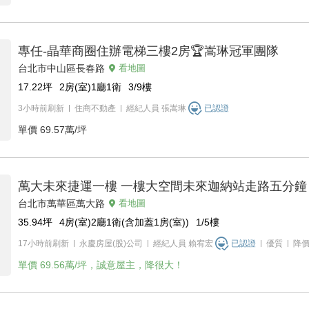
專任-晶華商圈住辦電梯三樓2房🏆嵩琳冠軍團隊
台北市中山區長春路
看地圖
17.22
坪
2房(室)1廳1衛
3/9
樓
3小時前刷新
住商不動產
經紀人員
張嵩琳
已認證
單價
69.57萬/坪
萬大未來捷運一樓 一樓大空間未來迦納站走路五分鐘
台北市萬華區萬大路
看地圖
35.94
坪
4房(室)2廳1衛(含加蓋1房(室))
1/5
樓
17小時前刷新
永慶房屋(股)公司
經紀人員
賴宥宏
已認證
優質
降
單價
69.56萬/坪，誠意屋主，降很大！