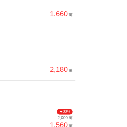
單價高 → 低
1,660
降價幅度高 → 低
萬
坪數小 → 大
坪數大 → 小
上架日期新 → 舊
刷新時間新 → 舊
刷新時間舊 → 新
2,180
萬
月熱門度高 → 低
22%
2,000
萬
1,560
萬