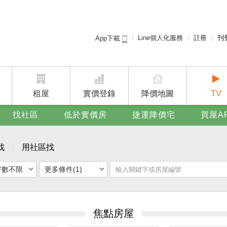
Line個人化服務
註冊
刊
App下載
租屋免
賣屋
廣告
租屋
實價登錄
降價地圖
TV
找社區
低於實價房
捷運降價宅
買屋A
找
用社區找
坪數不限
更多條件(1)
焦點房屋