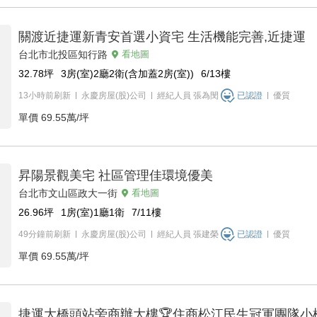
關渡近捷運新青安首選小資宅 生活機能完善,近捷運
台北市北投區知行路
看地圖
32.78
坪
3房(室)2廳2衛(含加蓋2房(室))
6/13
樓
13小時前刷新
永慶房屋(股)公司
經紀人員
張為閔
已認證
優質
單價
69.55萬/坪
昇陽景觀美宅 社區管理佳環境優美
台北市文山區政大一街
看地圖
26.96
坪
1房(室)1廳1衛
7/11
樓
49分鐘前刷新
永慶房屋(股)公司
經紀人員
張建榮
已認證
優質
單價
69.55萬/坪
捷運大橋頭站旁商辦大樓🏆住商松江民生冠軍團隊小