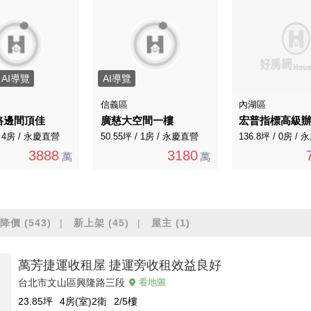
AI導覽
AI導覽
信義區
內湖區
路邊間頂佳
廣慈大空間一樓
宏普指標高級
/ 4房 / 永慶直營
50.55坪 / 1房 / 永慶直營
136.8坪 / 0房 /
3888
3180
萬
萬
降價
(543)
新上架
(45)
屋主
(1)
萬芳捷運收租屋 捷運旁收租效益良好
台北市文山區興隆路三段
看地圖
23.85
坪
4房(室)2衛
2/5
樓