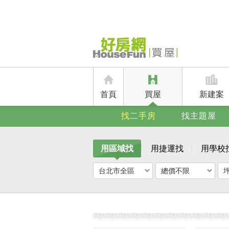
首頁
買屋
新建案
找二手房
找主題屋
用區域找
用捷運找
用學校
台北市全區
總價不限