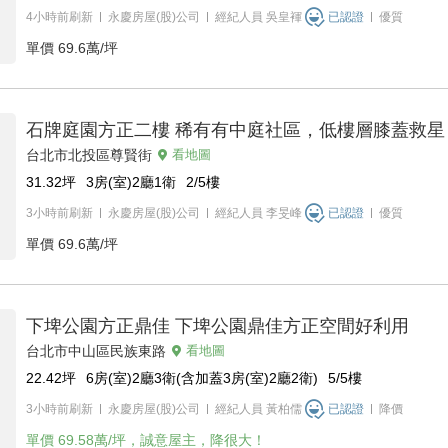
4小時前刷新
永慶房屋(股)公司
經紀人員
吳皇褌
已認證
優質
單價
69.6萬/坪
石牌庭園方正二樓 稀有有中庭社區，低樓層膝蓋救星
台北市北投區尊賢街
看地圖
31.32
坪
3房(室)2廳1衛
2/5
樓
3小時前刷新
永慶房屋(股)公司
經紀人員
李旻峰
已認證
優質
單價
69.6萬/坪
下埤公園方正鼎佳 下埤公園鼎佳方正空間好利用
台北市中山區民族東路
看地圖
22.42
坪
6房(室)2廳3衛(含加蓋3房(室)2廳2衛)
5/5
樓
3小時前刷新
永慶房屋(股)公司
經紀人員
黃柏儒
已認證
降價
單價
69.58萬/坪，誠意屋主，降很大！