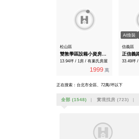
AI煥裝
松山區
信義區
雙敦學區設籍小資房～近小巨蛋捷運站
正信義
13.94坪 / 1房 / 有巢氏房屋
33.49坪 
1999
萬
正在搜索：
台北市全區、72萬/坪以下
全部
(1548)
實境找房
(723)