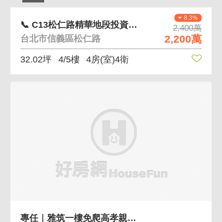
8.3%
📞 C13松仁路精華地段投資自用靜巷公寓出售
2,400萬
2,200萬
台北市信義區松仁路
32.02坪
4/5樓
4房(室)4衛
專任｜雅筑一樓免爬高孝親首選大空間