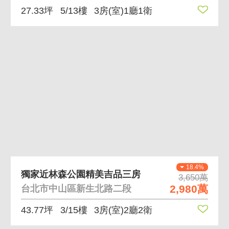
27.33坪
5/13樓
3房(室)1廳1衛
18.4%
獨家近林森公園精美吉品三房
3,650萬
2,980萬
台北市中山區新生北路二段
43.77坪
3/15樓
3房(室)2廳2衛