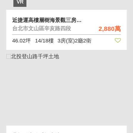
VR
近捷運高樓層樹海景觀三房＋坡平車位
2,880萬
台北市文山區辛亥路四段
46.02坪
14/18樓
3房(室)2廳2衛