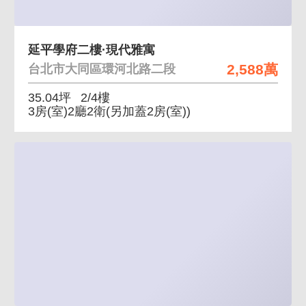
延平學府二樓·現代雅寓
2,588萬
台北市大同區環河北路二段
35.04坪
2/4樓
3房(室)2廳2衛
(另加蓋2房(室))