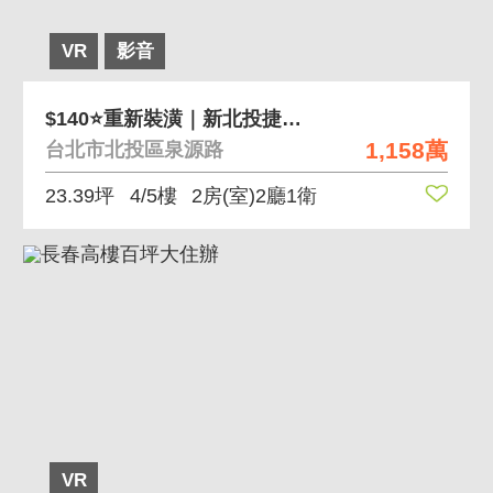
VR
影音
$140⭐重新裝潢｜新北投捷運站｜美寓
1,158萬
台北市北投區泉源路
23.39坪
4/5樓
2房(室)2廳1衛
VR