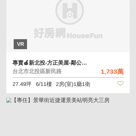
VR
專賣🍎新北投-方正美屋-鄰公園-兩房車
1,733萬
台北市北投區新民路
27.49坪
6/11樓
2房(室)1廳1衛