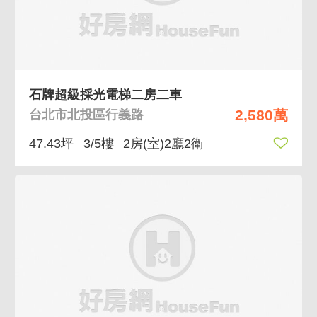
石牌超級採光電梯二房二車
2,580萬
台北市北投區行義路
47.43坪
3/5樓
2房(室)2廳2衛