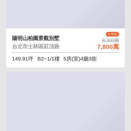
6%
陽明山柏園景觀別墅
8,300萬
7,800萬
台北市士林區莊頂路
149.91坪
B2~1/1樓
5房(室)4廳3衛