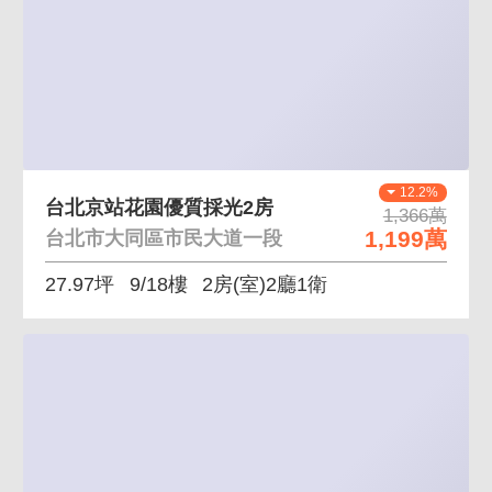
12.2%
台北京站花園優質採光2房
1,366萬
1,199萬
台北市大同區市民大道一段
27.97坪
9/18樓
2房(室)2廳1衛