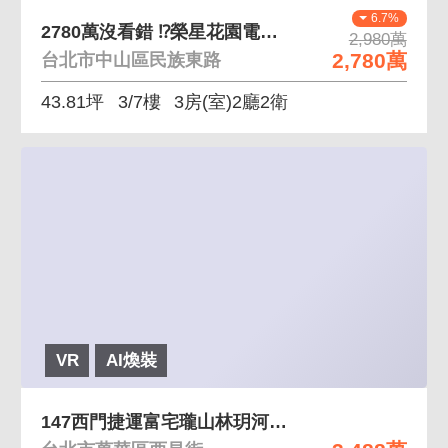
6.7%
2780萬沒看錯 ⁉️榮星花園電梯大三房邊間亮
2,980萬
2,780萬
台北市中山區民族東路
43.81坪
3/7樓
3房(室)2廳2衛
VR
AI煥裝
147西門捷運富宅瓏山林玥河雙陽台3房雙衛坡平車