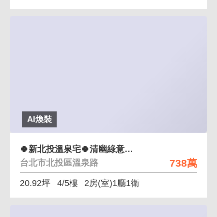
AI煥裝
🍀新北投溫泉宅🍀清幽綠意兩房可以買
738萬
台北市北投區溫泉路
20.92坪
4/5樓
2房(室)1廳1衛