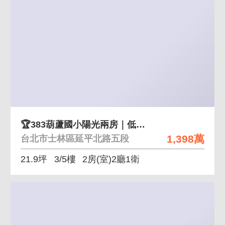
🏆383葫蘆國小陽光兩房｜低樓層住辦美寓
1,398萬
台北市士林區延平北路五段
21.9坪
3/5樓
2房(室)2廳1衛