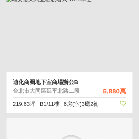
迪化商圈地下室商場辦公B
5,880萬
台北市大同區延平北路二段
219.63坪
B1/11樓
6房(室)3廳2衛