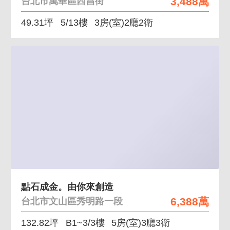
3,488萬
台北市萬華區西昌街
49.31坪
5/13樓
3房(室)2廳2衛
點石成金。由你來創造
6,388萬
台北市文山區秀明路一段
132.82坪
B1~3/3樓
5房(室)3廳3衛