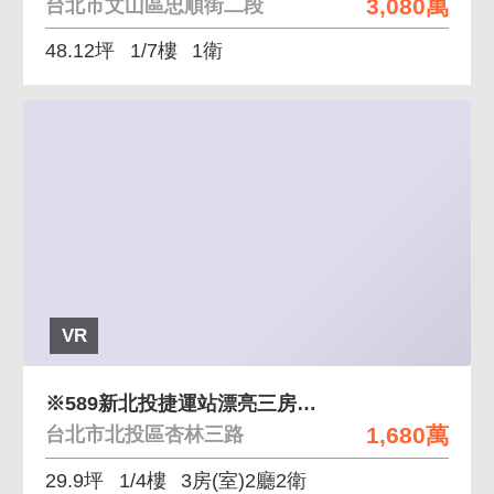
3,080萬
台北市文山區忠順街二段
48.12坪
1/7樓
1衛
VR
※589新北投捷運站漂亮三房車庫超值一樓
1,680萬
台北市北投區杏林三路
29.9坪
1/4樓
3房(室)2廳2衛