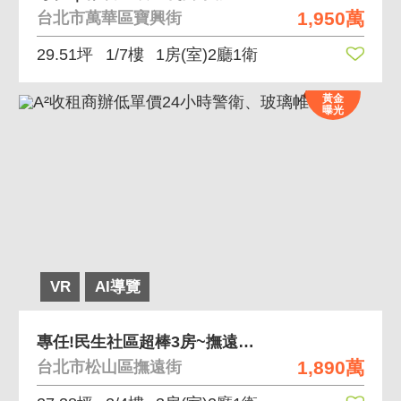
1,950萬
台北市萬華區寶興街
29.51坪
1/7樓
1房(室)2廳1衛
黃金
曝光
VR
AI導覽
專任!民生社區超棒3房~撫遠公寓二樓!
1,890萬
台北市松山區撫遠街