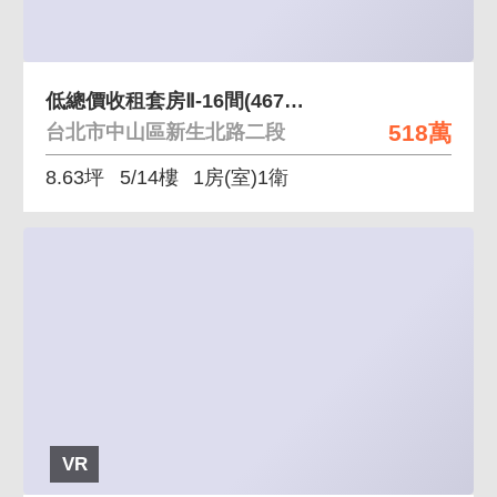
低總價收租套房Ⅱ-16間(467萬-710萬)
518萬
台北市中山區新生北路二段
8.63坪
5/14樓
1房(室)1衛
VR