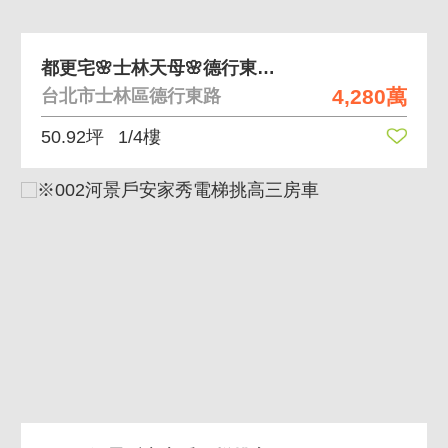
都更宅🌸士林天母🌸德行東路稀有釋出1樓🌸
4,280萬
台北市士林區德行東路
50.92坪
1/4樓