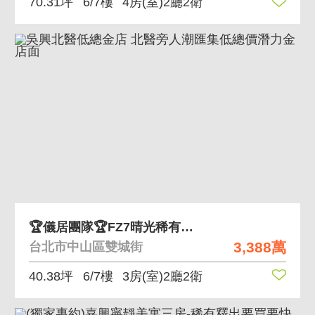
70.31坪
6/7樓
4房(室)2廳2衛
🏆儀居團隊🏆FZ7晴光稀有！三面採光大宅
3,388萬
台北市中山區雙城街
40.38坪
6/7樓
3房(室)2廳2衛