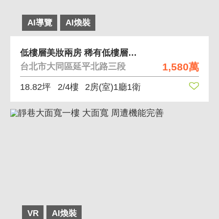
AI導覽
AI煥裝
低樓層美妝兩房 稀有低樓層兩房
1,580萬
台北市大同區延平北路三段
18.82坪
2/4樓
2房(室)1廳1衛
VR
AI煥裝