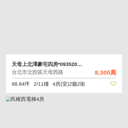
天母上北澤豪宅四房*0935200122
8,300萬
台北市北投區天母西路
98.84坪
2/11樓
4房(室)2廳2衛