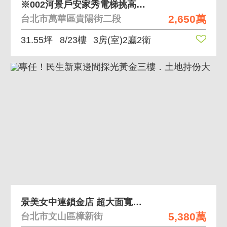
※002河景戶安家秀電梯挑高三房車
2,650萬
台北市萬華區貴陽街二段
31.55坪
8/23樓
3房(室)2廳2衛
景美女中連鎖金店 超大面寬連鎖金店
5,380萬
台北市文山區樟新街