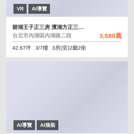
VR
AI導覽
碧湖王子正三房 濱湖方正三房採光大戶近文德站
3,580萬
台北市內湖區內湖路二段
42.67坪
3/7樓
3房(室)2廳2衛
AI導覽
AI煥裝