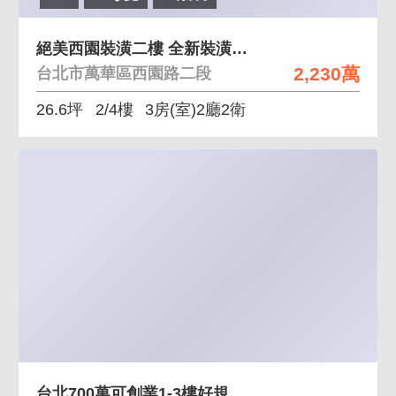
絕美西園裝潢二樓 全新裝潢免整理
2,230萬
台北市萬華區西園路二段
26.6坪
2/4樓
3房(室)2廳2衛
台北700萬可創業1-3樓好規劃(中正區)金店面