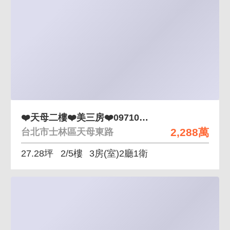
❤️天母二樓❤️美三房❤️0971002032
2,288萬
台北市士林區天母東路
27.28坪
2/5樓
3房(室)2廳1衛