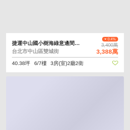
0.4%
捷運中山國小樹海綠意邊間採光3房
3,400萬
3,388萬
台北市中山區雙城街
40.38坪
6/7樓
3房(室)2廳2衛