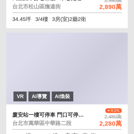
2,980萬
2,890萬
台北市松山區撫遠街
34.45坪
3/4樓
3房(室)2廳2衛
VR
AI導覽
AI煥裝
8.1%
廈安站一樓可停車 門口可停車、8米巷寬
2,480萬
2,280萬
台北市萬華區中華路二段