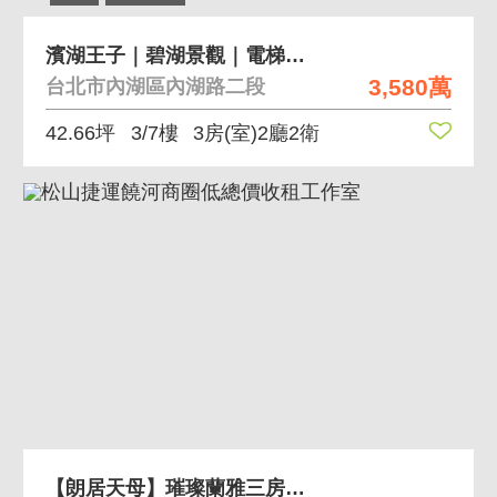
濱湖王子｜碧湖景觀｜電梯三房｜管理社區 近捷運
3,580萬
台北市內湖區內湖路二段
42.66坪
3/7樓
3房(室)2廳2衛
【朗居天母】璀璨蘭雅三房雙車位