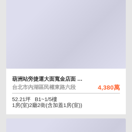
葫洲站旁捷運大面寬金店面 鄰近捷運站、人潮絡繹不絕
4,380萬
台北市內湖區民權東路六段
52.21坪
B1~1/5樓
1房(室)2廳2衛
(含加蓋1房(室))