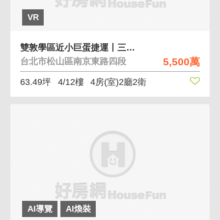
VR
雙敦學區近小巨蛋捷運丨三代同堂獨立二戶門廳
5,500萬
台北市松山區南京東路四段
63.49坪
4/12樓
4房(室)2廳2衛
AI導覽
AI煥裝