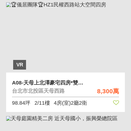
VR
A08-天母上北澤豪宅四房*雙車位*大露台
8,300萬
台北市北投區天母西路
98.84坪
2/11樓
4房(室)2廳2衛