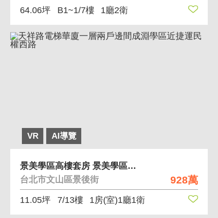
64.06坪
B1~1/7樓
1廳2衛
VR
AI導覽
景美學區高樓套房 景美學區套房稀有釋出
928萬
台北市文山區景後街
11.05坪
7/13樓
1房(室)1廳1衛