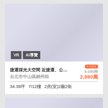
VR
AI導覽
8.6%
捷運採光大空間 近捷運、公園、超市，生活機能佳
3,150萬
2,880萬
台北市中山區錦州街
34.39坪
7/12樓
2房(室)2廳2衛