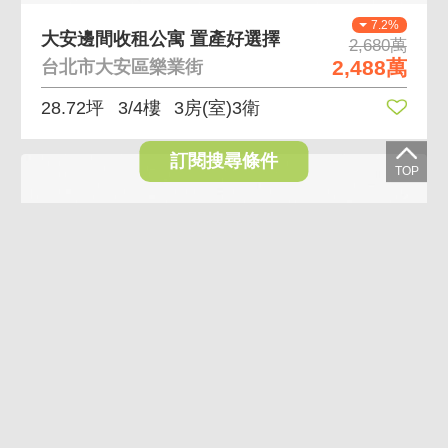
7.2%
大安邊間收租公寓 置產好選擇
2,680萬
2,488萬
台北市大安區樂業街
28.72坪
3/4樓
3房(室)3衛
訂閱搜尋條件
6.6%
中山新裝潢三角窗收租金店穩定高投報 面寬三角窗知名
5,980萬