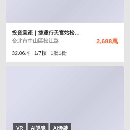
投資置產｜捷運行天宮站松江路置產金店面
2,688萬
台北市中山區松江路
32.06坪
1/7樓
1廳1衛
VR
AI導覽
AI煥裝