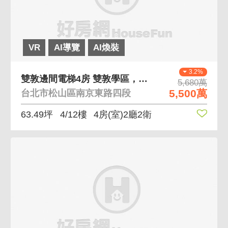
VR
AI導覽
AI煥裝
3.2%
雙敦邊間電梯4房 雙敦學區，小巨蛋捷運站2分鐘
5,680萬
5,500萬
台北市松山區南京東路四段
63.49坪
4/12樓
4房(室)2廳2衛