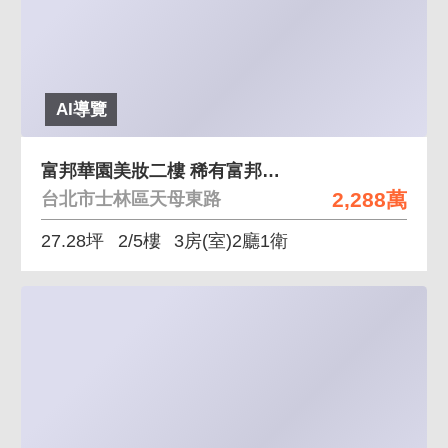
AI導覽
富邦華園美妝二樓 稀有富邦華園美妝二樓
2,288萬
台北市士林區天母東路
27.28坪
2/5樓
3房(室)2廳1衛