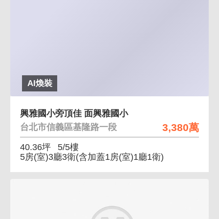
AI煥裝
興雅國小旁頂佳 面興雅國小
3,380萬
台北市信義區基隆路一段
40.36坪
5/5樓
5房(室)3廳3衛
(含加蓋1房(室)1廳1衛)