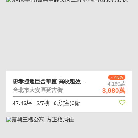
4.8%
忠孝捷運巨蛋華廈 高收租效益，投資置產首選
4,180萬
3,980萬
台北市大安區延吉街
47.43坪
2/7樓
6房(室)6衛