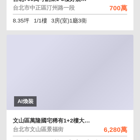
700萬
台北市中正區汀州路一段
8.35坪
1/1樓
3房(室)1廳3衛
AI煥裝
文山區萬隆國宅稀有1+2樓大空間優質宅
6,280萬
台北市文山區景福街