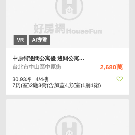
VR
AI導覽
中原街邊間公寓優 邊間公寓，生活機能佳
2,680萬
台北市中山區中原街
30.93坪
4/4樓
7房(室)2廳3衛
(含加蓋4房(室)1廳1衛)