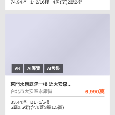
74.94坪
1~2/16樓
4房(室)2廳2衛
VR
AI導覽
AI煥裝
東門永康庭院一樓 近大安森林公園中正紀念堂
6,990萬
台北市大安區永康街
83.44坪
B1~1/5樓
5廳2.5衛
(含加蓋3廳1.5衛)