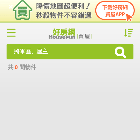
將軍區、屋主
共
0
間物件