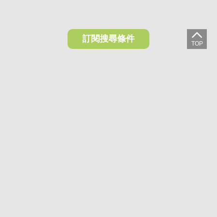
訂閱搜尋條件
想收藏喜歡的物件？快下載好房網買屋APP！
下載 好房網買屋APP >
加入好友
好房網買屋