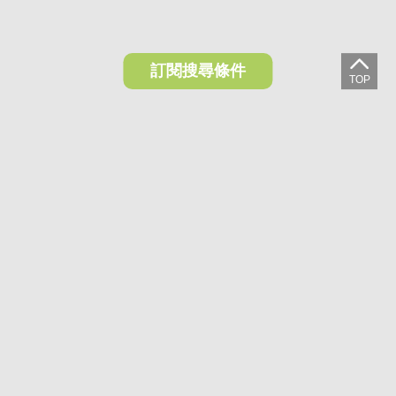
訂閱搜尋條件
想收藏喜歡的物件？快下載好房網買屋APP！
下載 好房網買屋APP >
加入好友
好房網買屋