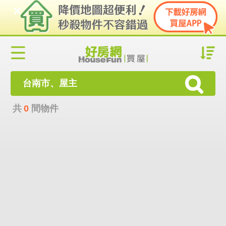
台南市、屋主
共
0
間物件