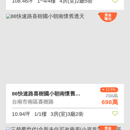
108.46坪
1~4/4樓
4房(室)2廳5衛
黃金
曝光
12.5%
86快速路喜樹國小朝南懷舊透天
798萬
698萬
台南市南區喜樹路
10.94坪
1/1樓
3房(室)3廳2衛
黃金