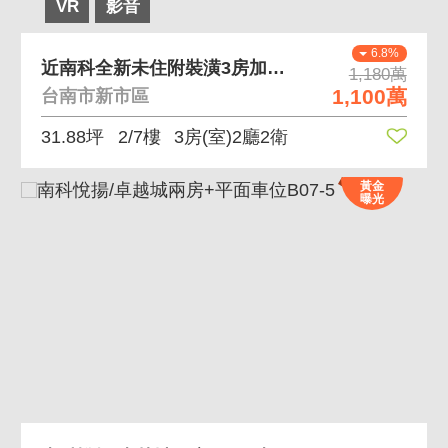
VR
影音
6.8%
近南科全新未住附裝潢3房加平移車位
1,180萬
1,100萬
台南市新市區
31.88坪
2/7樓
3房(室)2廳2衛
黃金
曝光