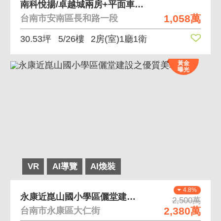
南科悅揚/卓越城兩房+平面車位B07-5
1,058萬
台南市安南區長和路一段
30.53坪
5/26樓
2房(室)1廳1衛
黃金
曝光
VR
AI導覽
AI煥裝
4.8%
永康近崑山國小學區儷堂建設之優質美車墅
2,500萬
2,380萬
台南市永康區大仁街