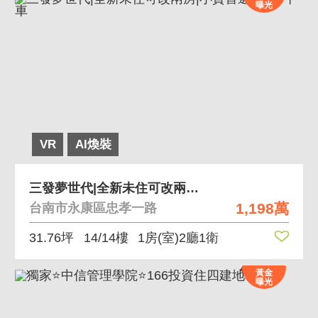
曝光
VR
AI煥裝
三發夢世代|全新未住可改兩房|小資首選頂樓+平車
1,198萬
台南市永康區忠孝一路
31.76坪
14/14樓
1房(室)2廳1衛
黃金
曝光