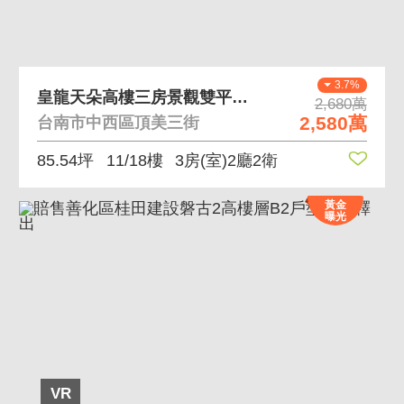
3.7%
皇龍天朵高樓三房景觀雙平車隔震宅
2,680萬
2,580萬
台南市中西區頂美三街
85.54坪
11/18樓
3房(室)2廳2衛
黃金
曝光
VR