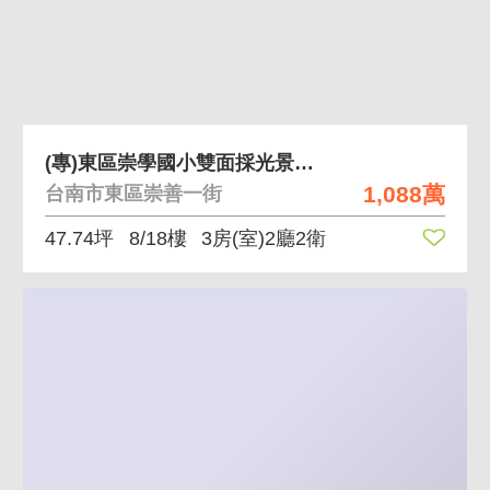
(專)東區崇學國小雙面採光景觀三房車位
1,088萬
台南市東區崇善一街
47.74坪
8/18樓
3房(室)2廳2衛