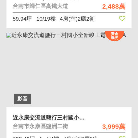
2,488萬
台南市歸仁區高鐵大道
59.94坪
10/19樓
4房(室)2廳2衛
黃金
曝光
影音
近永康交流道鹽行三村國小全新竣工電梯豪墅A
3,999萬
台南市永康區鹽洲二街