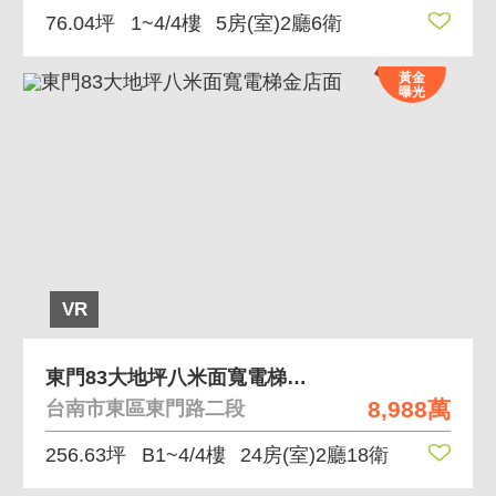
76.04坪
1~4/4樓
5房(室)2廳6衛
黃金
曝光
VR
東門83大地坪八米面寬電梯金店面
8,988萬
台南市東區東門路二段
256.63坪
B1~4/4樓
24房(室)2廳18衛