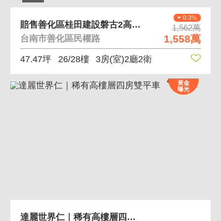
0.3%
賠售善化區桂田建設磐古2高樓層B2戶型稀有釋出
1,562萬
1,558萬
台南市善化區民權路
47.47坪
26/28樓
3房(室)2廳2衛
黃金
曝光
達麗世界仁｜稀有高樓層四房雙平車