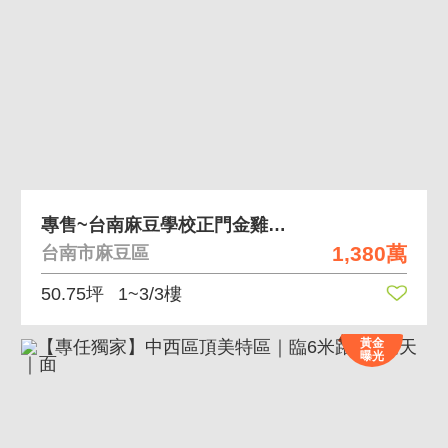
專售~台南麻豆學校正門金雞母店面
1,380萬
台南市麻豆區
50.75坪
1~3/3樓
黃金
曝光