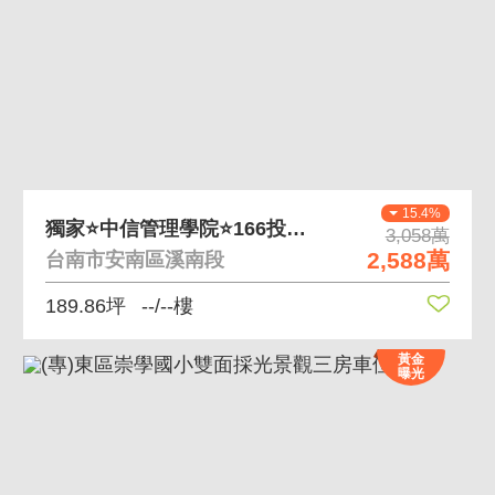
15.4%
獨家⭐️中信管理學院⭐️166投資住四建地
3,058萬
2,588萬
台南市安南區溪南段
189.86坪
--/--樓
黃金
曝光