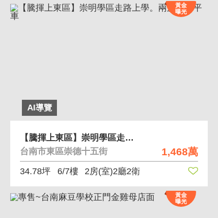
黃金
曝光
AI導覽
【騰揮上東區】崇明學區走路上學。兩房兩衛平車
1,468萬
台南市東區崇德十五街
34.78坪
6/7樓
2房(室)2廳2衛
黃金
曝光