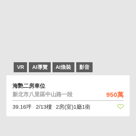
VR
AI導覽
AI煥裝
影音
海艷二房車位
950萬
新北市八里區中山路一段
39.16坪
2/13樓
2房(室)1廳1衛