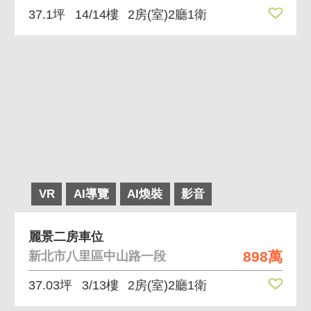
37.1坪
14/14樓
2房(室)2廳1衛
VR
AI導覽
AI煥裝
影音
麗景二房車位
898萬
新北市八里區中山路一段
37.03坪
3/13樓
2房(室)2廳1衛