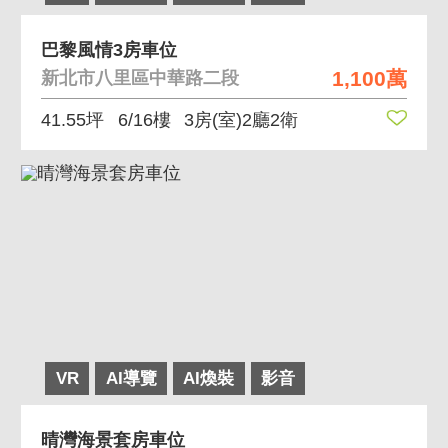
巴黎風情3房車位
1,100萬
新北市八里區中華路二段
41.55坪
6/16樓
3房(室)2廳2衛
VR
AI導覽
AI煥裝
影音
晴灣海景套房車位