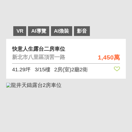
VR
AI導覽
AI煥裝
影音
快意人生露台二房車位
1,450萬
新北市八里區頂罟一路
41.29坪
3/15樓
2房(室)2廳2衛