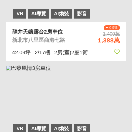
VR
AI導覽
AI煥裝
影音
0.9%
龍井天鑄露台2房車位
1,400萬
1,388萬
新北市八里區商港七路
42.09坪
2/17樓
2房(室)2廳1衛
VR
AI導覽
AI煥裝
影音