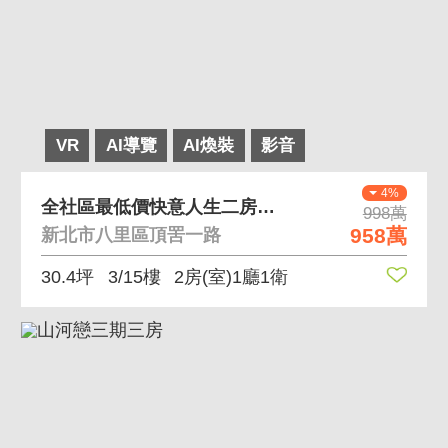
VR
AI導覽
AI煥裝
影音
4%
全社區最低價快意人生二房車位
998萬
958萬
新北市八里區頂罟一路
30.4坪
3/15樓
2房(室)1廳1衛