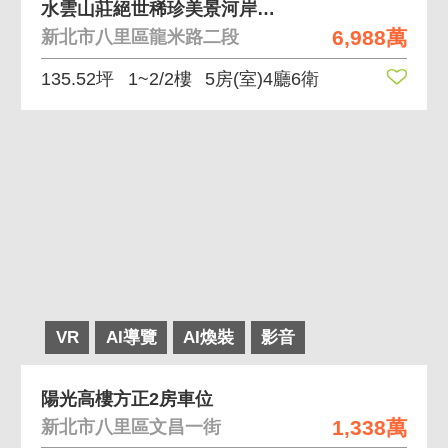
水雲山莊絕世稀珍美景河岸別墅，等您來欣賞
6,988萬
新北市八里區龍米路二段
135.52坪
1~2/2樓
5房(室)4廳6衛
VR
AI導覽
AI煥裝
影音
陽光高樓方正2房車位
1,338萬
新北市八里區文昌一街