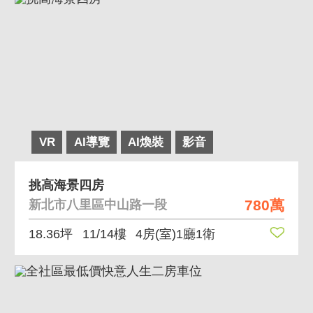
VR
AI導覽
AI煥裝
影音
挑高海景四房
780萬
新北市八里區中山路一段
18.36坪
11/14樓
4房(室)1廳1衛