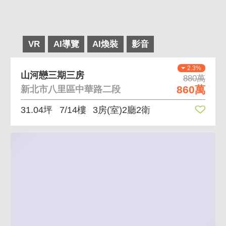
VR
AI導覽
AI煥裝
影音
2.3%
山河戀三期三房
880萬
860萬
新北市八里區中華路二段
31.04坪
7/14樓
3房(室)2廳2衛