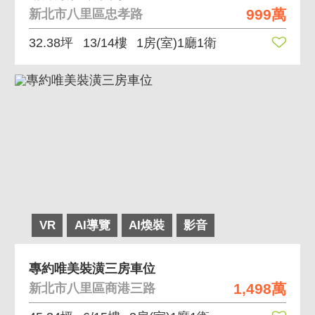
999萬
新北市八里區忠孝路
32.38坪
13/14樓
1房(室)1廳1衛
VR
AI導覽
AI煥裝
影音
專約唯美裝潢三房車位
1,498萬
新北市八里區商港三路