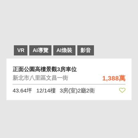
VR
AI導覽
AI煥裝
影音
正面公園高樓景觀3房車位
1,388萬
新北市八里區文昌一街
43.64坪
12/14樓
3房(室)2廳2衛