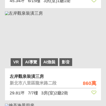
45.34坪
6/15樓
3房(室)1廳1衛
VR
AI導覽
AI煥裝
影音
左岸觀泉裝潢三房
860萬
新北市八里區龍米路二段
29.81坪
7/7樓
3房(室)2廳2衛