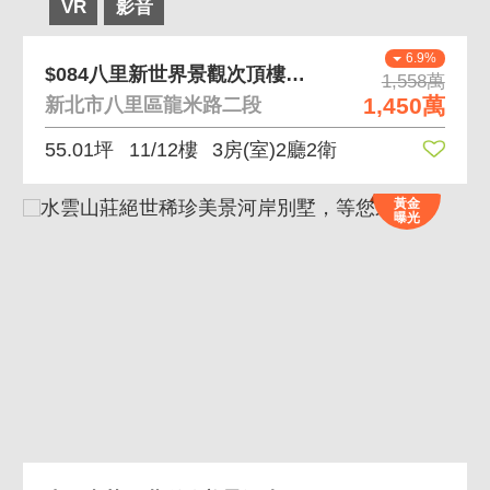
VR
影音
6.9%
$084八里新世界景觀次頂樓回家像渡假溫泉屋
1,558萬
1,450萬
新北市八里區龍米路二段
55.01坪
11/12樓
3房(室)2廳2衛
黃金
曝光