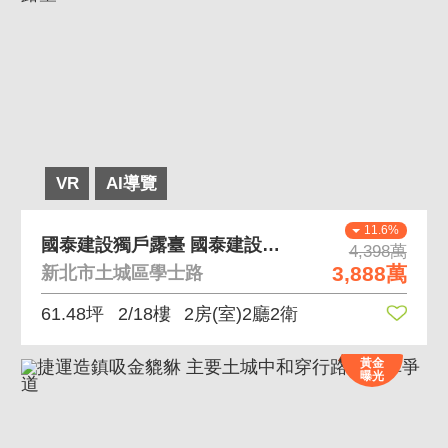
VR
AI導覽
11.6%
國泰建設獨戶露臺 國泰建設、三井營造、超大雙露臺
4,398萬
3,888萬
新北市土城區學士路
61.48坪
2/18樓
2房(室)2廳2衛
黃金
曝光