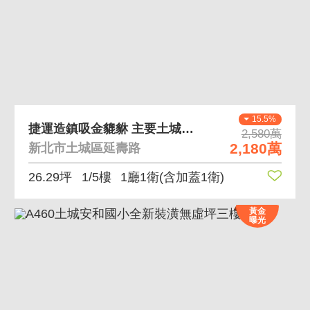
15.5%
捷運造鎮吸金貔貅 主要土城中和穿行路線人車爭道
2,580萬
2,180萬
新北市土城區延壽路
26.29坪
1/5樓
1廳1衛
(含加蓋1衛)
黃金
曝光