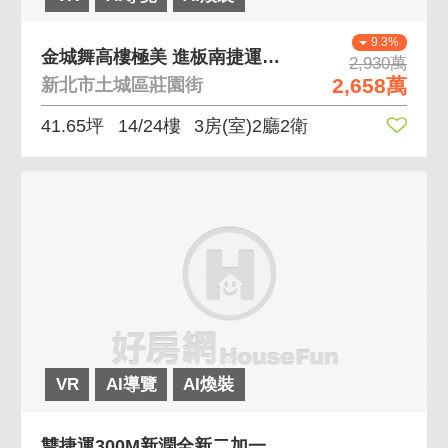
9.3%
金城舞高樓極美 進板南捷運站、生活機能佳
2,930萬
2,658萬
新北市土城區莊園街
41.65坪
14/24樓
3房(室)2廳2衛
VR
AI導覽
AI煥裝
雙捷運300M新潤全新二加一房雙衛浴充電樁大車位