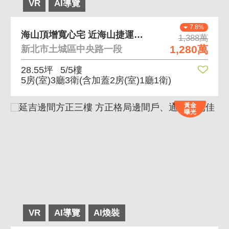
VR
AI導覽
7.8%
海山頂增寬心宅 近海山捷運站約650m
1,388萬
1,280萬
新北市土城區中央路一段
28.55坪
5/5樓
5房(室)3廳3衛
(含加蓋2房(室)1廳1衛)
黃金
曝光
VR
AI導覽
AI煥裝