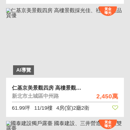
黃金
曝光
AI導覽
仁基京美景觀四房 高樓景觀採光佳、社區管理品質優
2,450萬
新北市土城區中州路
61.99坪
11/19樓
4房(室)2廳2衛
黃金
曝光