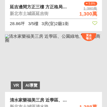
5.8%
延吉邊間方正三樓 方正格局邊間戶、通風採光佳
1,380萬
1,300萬
新北市土城區延吉街
28.86坪
3/5樓
3房(室)2廳1衛
黃金
曝光
VR
AI導覽
清水家樂福美三房 近學區、公園綠地、家樂福商圈
1,288萬
新北市土城區清水路