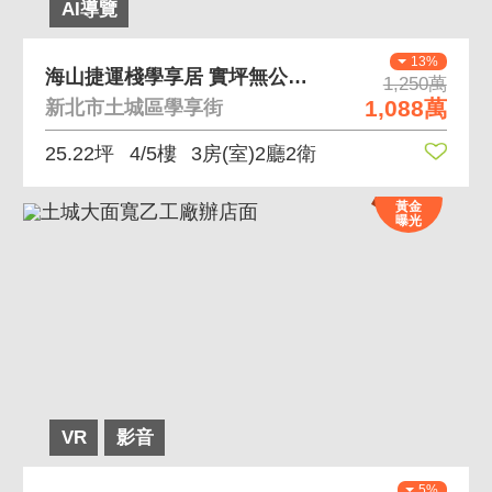
AI導覽
13%
海山捷運棧學享居 實坪無公設採光大空間
1,250萬
1,088萬
新北市土城區學享街
25.22坪
4/5樓
3房(室)2廳2衛
黃金
曝光
VR
影音
5%