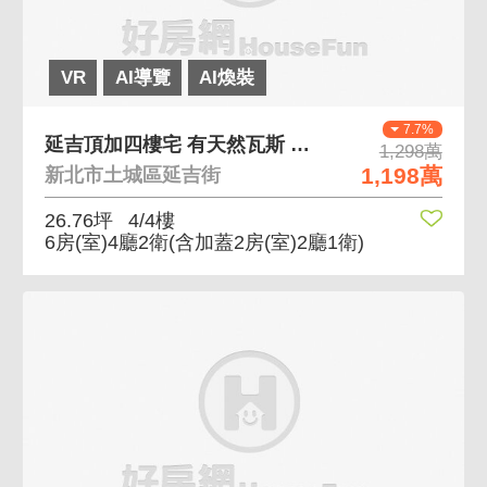
VR
AI導覽
AI煥裝
7.7%
延吉頂加四樓宅 有天然瓦斯 採買方便
1,298萬
1,198萬
新北市土城區延吉街
26.76坪
4/4樓
6房(室)4廳2衛
(含加蓋2房(室)2廳1衛)