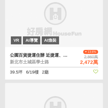
VR
AI導覽
AI煥裝
13.6%
公園百貨捷運住辦 近捷運、斬龍山公園,日月光廣場
2,860萬
2,472萬
新北市土城區學士路
39.5坪
6/19樓
2廳