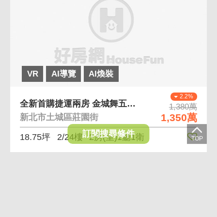
VR
AI導覽
AI煥裝
2.2%
全新首購捷運兩房 金城舞五期世界花園近海山捷運站
1,380萬
1,350萬
新北市土城區莊園街
訂閱搜尋條件
18.75坪
2/24樓
2房(室)1廳1衛