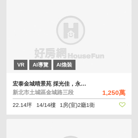
VR
AI導覽
AI煥裝
宏泰金城晴景苑 採光佳，永久棟距、近未來捷運
1,250萬
新北市土城區金城路三段
22.14坪
14/14樓
1房(室)2廳1衛