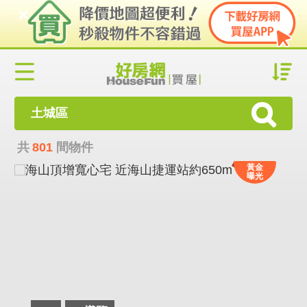
土城區
共
801
間物件
黃金
曝光