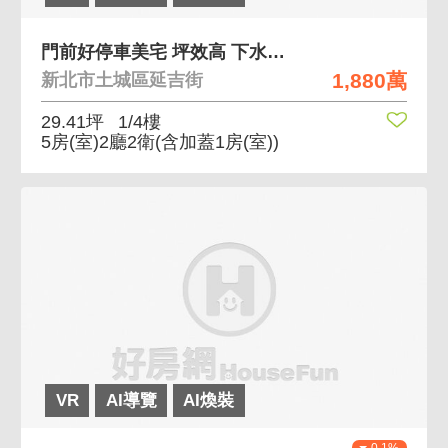
門前好停車美宅 坪效高 下水道完工 有天然瓦斯
1,880萬
新北市土城區延吉街
29.41坪
1/4樓
5房(室)2廳2衛
(含加蓋1房(室))
VR
AI導覽
AI煥裝
0.1%