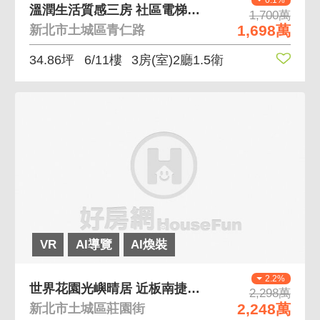
溫潤生活質感三房 社區電梯剛換新，屋況佳就這間
1,700萬
1,698萬
新北市土城區青仁路
34.86坪
6/11樓
3房(室)2廳1.5衛
VR
AI導覽
AI煥裝
2.2%
世界花園光嶼晴居 近板南捷運站、生活機能佳
2,298萬
2,248萬
新北市土城區莊園街