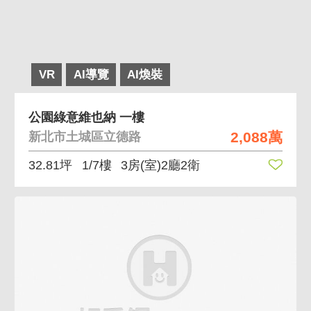
VR
AI導覽
AI煥裝
公園綠意維也納 一樓
2,088萬
新北市土城區立德路
32.81坪
1/7樓
3房(室)2廳2衛