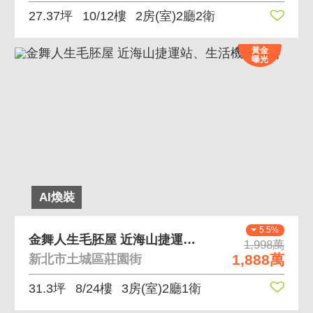
27.37坪
10/12樓
2房(室)2廳2衛
黃金
曝光
AI煥裝
5.5%
金舞人生毛胚屋 近海山捷運站、生活機能完善
1,998萬
1,888萬
新北市土城區莊園街
31.3坪
8/24樓
3房(室)2廳1衛