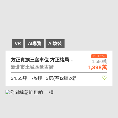
VR
AI導覽
AI煥裝
11.5%
方正貴族三室車位 方正格局、採買機能佳
1,580萬
1,398萬
新北市土城區延吉街
34.55坪
7/9樓
3房(室)2廳2衛