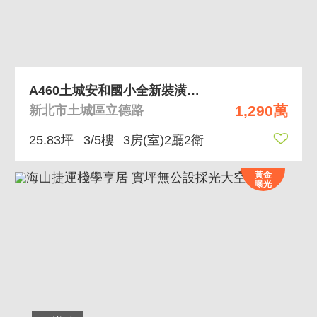
A460土城安和國小全新裝潢無虛坪三樓美寓
1,290萬
新北市土城區立德路
25.83坪
3/5樓
3房(室)2廳2衛
黃金
曝光