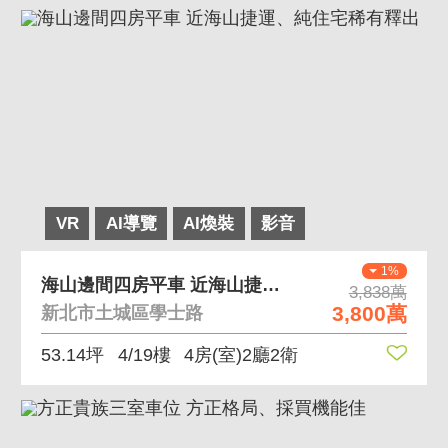
VR
AI導覽
AI煥裝
影音
1%
海山邊間四房平車 近海山捷運、純住宅稀有釋出
3,838萬
3,800萬
新北市土城區學士路
53.14坪
4/19樓
4房(室)2廳2衛