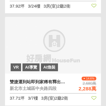
37.92坪
3/24樓
3房(室)2廳2衛
VR
AI導覽
AI煥裝
14.6%
雙捷運到站即到家稀有釋出米蘭尊邸正三房邊間採光佳
2,680萬
2,288萬
新北市土城區中央路四段
37.71坪
3/7樓
3房(室)2廳2衛