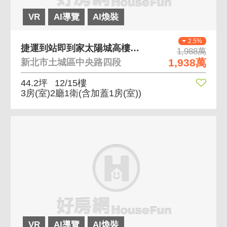
VR
AI導覽
AI煥裝
2.5%
捷運到站即到家太陽城高樓邊間三房車朝南遠眺山景 格
1,988萬
1,938萬
新北市土城區中央路四段
44.2坪
12/15樓
3房(室)2廳1衛
(含加蓋1房(室))
VR
AI導覽
AI煥裝