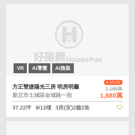
VR
AI導覽
AI煥裝
14.1%
方正雙捷陽光三房 明房明廳
2,188萬
1,880萬
新北市土城區金城路一段
37.22坪
9/12樓
3房(室)2廳2衛