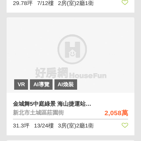
29.78坪
7/12樓
2房(室)2廳1衛
VR
AI導覽
AI煥裝
金城舞5中庭綠景 海山捷運站步行約7分鐘
2,058萬
新北市土城區莊園街
31.3坪
13/24樓
3房(室)2廳1衛