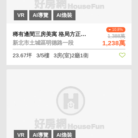
VR
AI導覽
AI煥裝
10.8%
稀有邊間三房美寓 格局方正、屋況佳
1,388萬
1,238萬
新北市土城區明德路一段
23.67坪
3/5樓
3房(室)2廳1衛
VR
AI導覽
AI煥裝