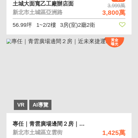
土城大面寬乙工廠辦店面
3,999萬
3,800萬
新北市土城區亞洲路
56.99坪
1~2/2樓
3房(室)2廳2衛
黃金
曝光
VR
AI導覽
專任｜青雲廣場邊間２房｜近未來捷運LG10
1,425萬
新北市土城區立雲街