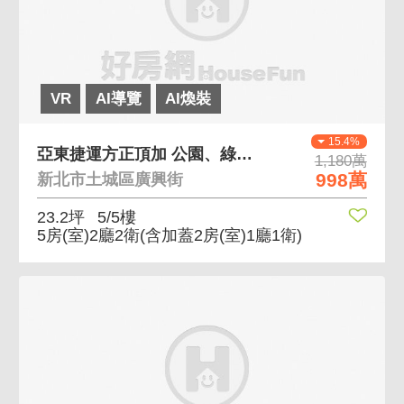
VR
AI導覽
AI煥裝
15.4%
亞東捷運方正頂加 公園、綠地、傳統市場，亞東商圈
1,180萬
998萬
新北市土城區廣興街
23.2坪
5/5樓
5房(室)2廳2衛
(含加蓋2房(室)1廳1衛)