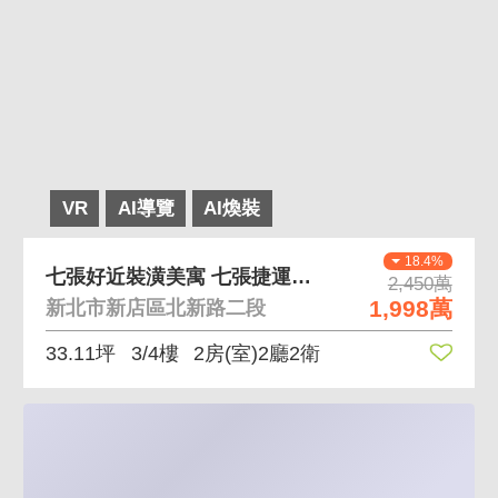
VR
AI導覽
AI煥裝
18.4%
七張好近裝潢美寓 七張捷運就在你家旁邊
2,450萬
1,998萬
新北市新店區北新路二段
33.11坪
3/4樓
2房(室)2廳2衛