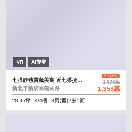
VR
AI導覽
11.6%
七張靜巷寶藏美寓 近七張捷運市場公園學區醫院首購
1,536萬
1,358萬
新北市新店區建國路
28.45坪
4/4樓
3房(室)2廳1衛