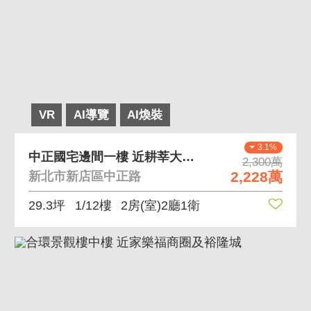
VR
AI導覽
AI煥裝
3.1%
中正國宅邊間一樓 近耕莘大豐國小公園邊間靜巷一樓
2,300萬
2,228萬
新北市新店區中正路
29.3坪
1/12樓
2房(室)2廳1衛