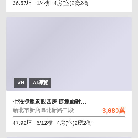
36.57坪
1/4樓
4房(室)2廳2衛
VR
AI導覽
七張捷運景觀四房 捷運面對、機能方便
3,680萬
新北市新店區北新路二段
47.92坪
6/12樓
4房(室)2廳2衛