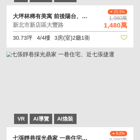
25.3%
大坪林稀有美寓 前後陽台、格局方正
1,980萬
1,480萬
新北市新店區大豐路
30.73坪
4/4樓
3房(室)2廳1衛
VR
AI導覽
AI煥裝
9.2%
七張靜巷採光鼎家 一巷住宅、近七張捷運