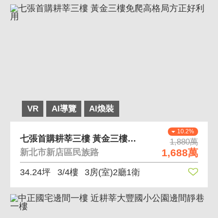
VR
AI導覽
AI煥裝
10.2%
七張首購耕莘三樓 黃金三樓免爬高格局方正好利用
1,880萬
1,688萬
新北市新店區民族路
34.24坪
3/4樓
3房(室)2廳1衛