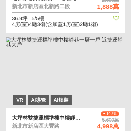
2,080萬
1,888萬
新北市新店區北新路二段
36.9坪
5/5樓
4房(室)4廳3衛
(含加蓋1房(室)2廳1衛)
VR
AI導覽
AI煥裝
10.8%
大坪林雙捷運標準樓中樓靜巷一層一戶 近捷運靜巷大戶
5,600萬
4,998萬
新北市新店區大豐路