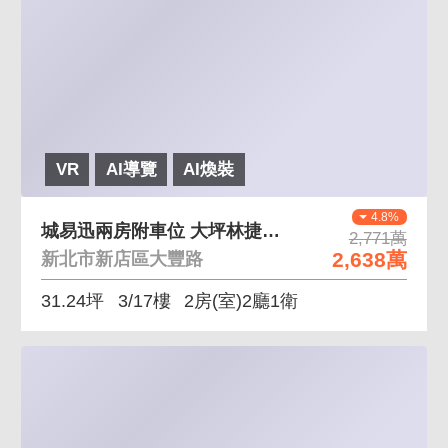
VR
AI導覽
AI煥裝
4.8%
城易迅兩房附車位 大坪林捷運全新完工兩房附車位
2,771萬
2,638萬
新北市新店區大豐路
31.24坪
3/17樓
2房(室)2廳1衛