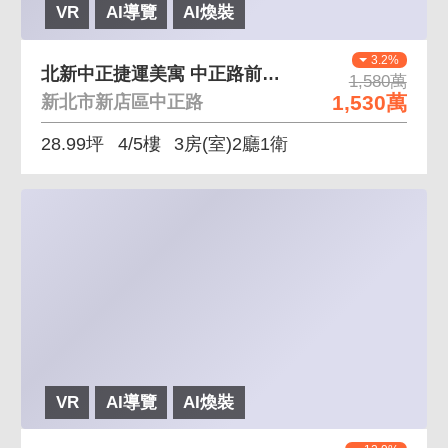
VR
AI導覽
AI煥裝
3.2%
北新中正捷運美寓 中正路前段進重劃區及公所捷運站
1,580萬
1,530萬
新北市新店區中正路
28.99坪
4/5樓
3房(室)2廳1衛
VR
AI導覽
AI煥裝