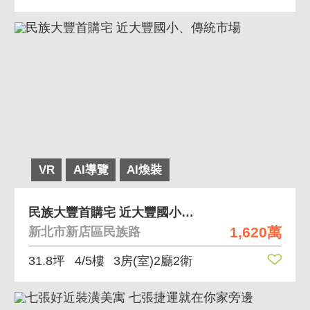
VR
AI導覽
AI煥裝
民族大豐首購宅 近大豐國小、傳統市場
1,620萬
新北市新店區民族路
31.8坪
4/5樓
3房(室)2廳2衛