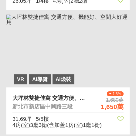
26.05坪
1/4樓
4房(室)2廳2衛
VR
AI導覽
AI煥裝
1.8%
大坪林雙捷佳寓 交通方便、機能好、空間大好運用
1,680萬
1,650萬
新北市新店區中興路三段
31.69坪
5/5樓
4房(室)3廳3衛
(含加蓋1房(室)1廳1衛)