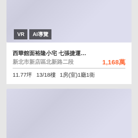
VR
AI導覽
西華館面裕隆小宅 七張捷運共構生活機能完善
1,168萬
新北市新店區北新路二段
11.77坪
13/18樓
1房(室)1廳1衛