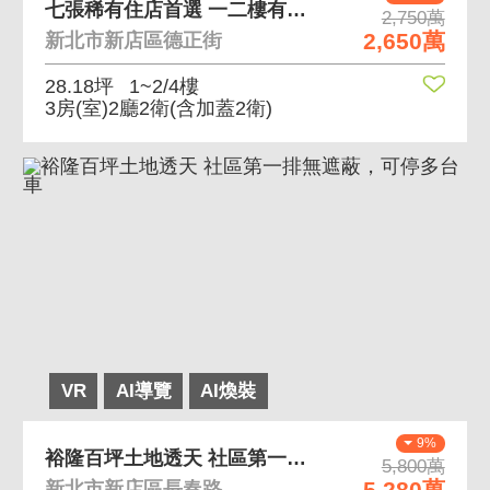
七張稀有住店首選 一二樓有內外梯，德正商圈機能佳
2,750萬
2,650萬
新北市新店區德正街
28.18坪
1~2/4樓
3房(室)2廳2衛
(含加蓋2衛)
VR
AI導覽
AI煥裝
9%
裕隆百坪土地透天 社區第一排無遮蔽，可停多台車
5,800萬
5,280萬
新北市新店區長春路