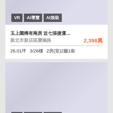
VR
AI導覽
AI煥裝
玉上園稀有兩房 近七張捷運站及裕隆城增值潛力佳
2,398萬
新北市新店區寶橋路
26.01坪
3/26樓
2房(室)2廳1衛