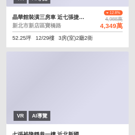
12.8%
晶華館裝潢三房車 近七張捷運站，生活機能佳
4,988萬
4,349萬
新北市新店區寶橋路
52.25坪
12/29樓
3房(室)2廳2衛
VR
AI導覽
七張裕隆靜巷一樓 近北新國小、裕隆城、家樂福