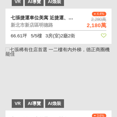
VR
AI導覽
AI煥裝
4.4%
七張捷運車位美寓 近捷運、公寓有車位、稀有釋出
2,280萬
2,180萬
新北市新店區明德路
66.61坪
5/5樓
3房(室)2廳2衛
VR
AI導覽
AI煥裝
3.6%