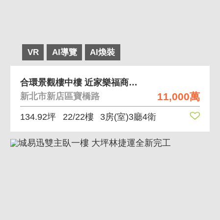
VR
AI導覽
AI煥裝
合環景觀樓中樓 近家樂福商圈及裕隆城
11,000萬
新北市新店區寶橋路
134.92坪
22/22樓
3房(室)3廳4衛