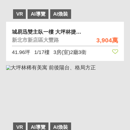
VR
AI導覽
AI煥裝
城易迅雙主臥一樓 大坪林捷運全新完工
3,904萬
新北市新店區大豐路
41.96坪
1/17樓
3房(室)2廳3衛
VR
AI導覽
AI煥裝