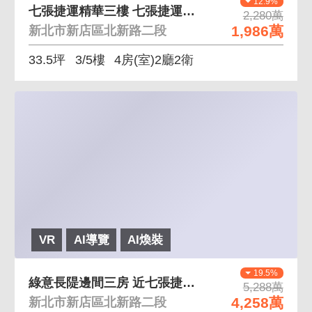
12.9%
七張捷運精華三樓 七張捷運建國市場一巷勝大街邊間
2,280萬
1,986萬
新北市新店區北新路二段
33.5坪
3/5樓
4房(室)2廳2衛
VR
AI導覽
AI煥裝
19.5%
綠意長隄邊間三房 近七張捷運景觀市場北新國小學區
5,288萬
4,258萬
新北市新店區北新路二段