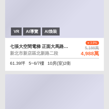
VR
AI導覽
AI煥裝
3.9%
七張大空間電梯 正面大馬路，大空間電梯
5,188萬
4,988萬
新北市新店區北新路二段
61.39坪
5~6/7樓
10房(室)2衛