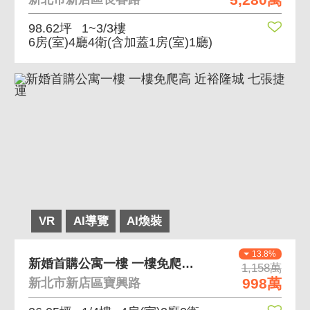
98.62坪
1~3/3樓
6房(室)4廳4衛
(含加蓋1房(室)1廳)
VR
AI導覽
AI煥裝
13.8%
新婚首購公寓一樓 一樓免爬高 近裕隆城 七張捷運
1,158萬
998萬
新北市新店區寶興路