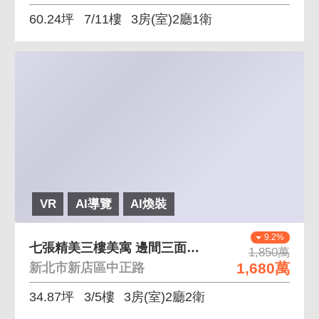
60.24坪
7/11樓
3房(室)2廳1衛
VR
AI導覽
AI煥裝
9.2%
七張精美三樓美寓 邊間三面採光、房間衛浴皆開窗
1,850萬
1,680萬
新北市新店區中正路
34.87坪
3/5樓
3房(室)2廳2衛