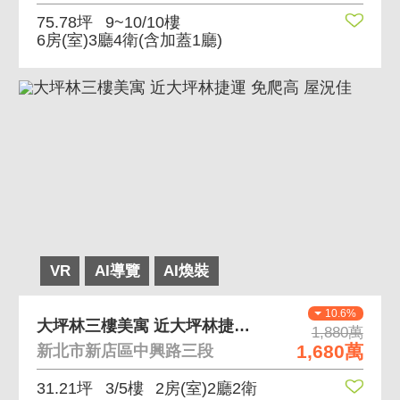
75.78坪
9~10/10樓
6房(室)3廳4衛
(含加蓋1廳)
VR
AI導覽
AI煥裝
10.6%
大坪林三樓美寓 近大坪林捷運 免爬高 屋況佳
1,880萬
1,680萬
新北市新店區中興路三段
31.21坪
3/5樓
2房(室)2廳2衛