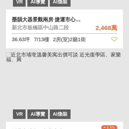
VR
AI導覽
AI煥裝
墨韻大器景觀兩房 捷運市心隱奢大面採光精緻裝潢
2,468萬
新北市板橋區中山路二段
36.63坪
7/13樓
2房(室)2廳1衛
VR
AI導覽
AI煥裝
6.4%