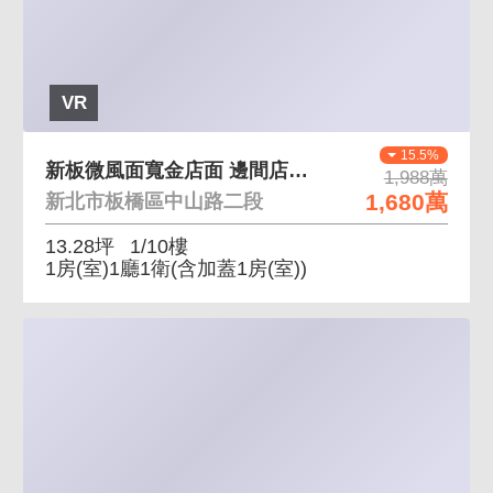
VR
15.5%
新板微風面寬金店面 邊間店面、門前好停車
1,988萬
1,680萬
新北市板橋區中山路二段
13.28坪
1/10樓
1房(室)1廳1衛
(含加蓋1房(室))