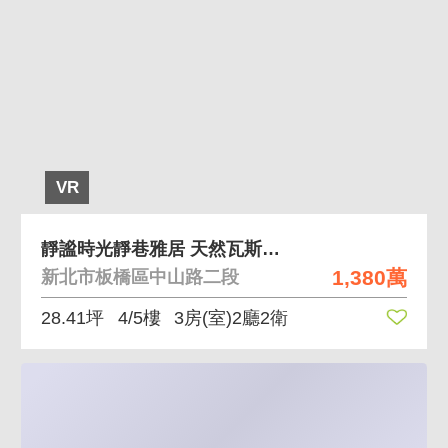
VR
靜謐時光靜巷雅居 天然瓦斯房間開窗近台北
1,380萬
新北市板橋區中山路二段
28.41坪
4/5樓
3房(室)2廳2衛