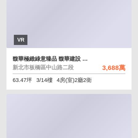
VR
馥華極緻綠意臻品 馥華建設 精工打造 綠意盎然
3,688萬
新北市板橋區中山路二段
63.47坪
3/14樓
4房(室)2廳2衛