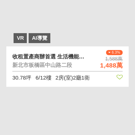
VR
AI導覽
6.3%
收租置產商辦首選 生活機能良好 交通四通八達
1,588萬
1,488萬
新北市板橋區中山路二段
30.78坪
6/12樓
2房(室)2廳1衛