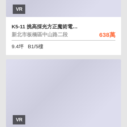
VR
K5-11 挑高採光方正魔術電梯華廈
638萬
新北市板橋區中山路二段
9.4坪
B1/5樓
VR