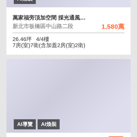
萬家福旁頂加空間 採光通風良好 交通便利機能完整
1,580萬
新北市板橋區中山路二段
26.46坪
4/4樓
7房(室)7衛
(含加蓋2房(室)2衛)
AI導覽
AI煥裝