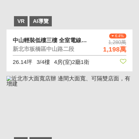
VR
AI導覽
6.4%
中山輕裝低樓三樓 全室電線更新，低樓層樓梯好爬
1,280萬
1,198萬
新北市板橋區中山路二段
26.14坪
3/4樓
4房(室)2廳1衛