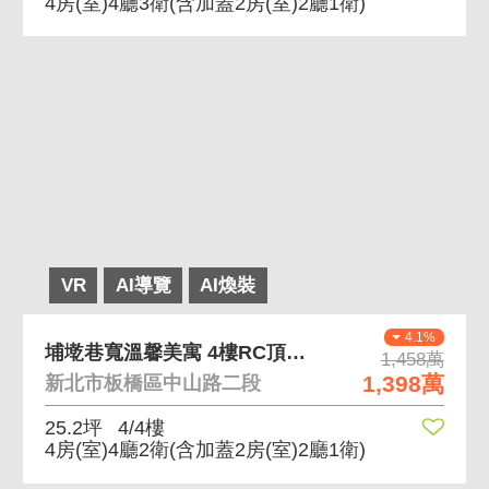
4房(室)4廳3衛
(含加蓋2房(室)2廳1衛)
VR
AI導覽
AI煥裝
4.1%
埔墘巷寬溫馨美寓 4樓RC頂加，屋況極佳
1,458萬
1,398萬
新北市板橋區中山路二段
25.2坪
4/4樓
4房(室)4廳2衛
(含加蓋2房(室)2廳1衛)