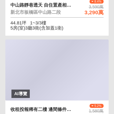
8.4%
中山路靜巷透天 自住置產相宜興隆市場採買方便
3,590萬
3,290萬
新北市板橋區中山路二段
44.81坪
1~3/3樓
5房(室)3廳3衛
(含加蓋1衛)
AI導覽
5.2%
收租投報稀有二樓 邊間條件，房間皆有對外窗採光佳
1,580萬