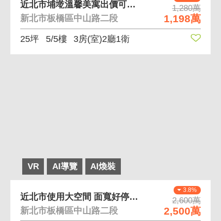
近北市埔墘溫馨美寓出價可談 近光復學區、家樂福、興
1,280萬
1,198萬
新北市板橋區中山路二段
25坪
5/5樓
3房(室)2廳1衛
VR
AI導覽
AI煥裝
3.8%
近北市使用大空間 面寬好停車、室內使用空間大
2,600萬
2,500萬
新北市板橋區中山路二段