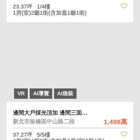
23.37坪
1/4樓
1房(室)2廳1衛
(含加蓋1廳1衛)
VR
AI導覽
AI煥裝
邊間大戶採光頂加 邊間三面採光頂加大空間
1,498萬
新北市板橋區中山路二段
37.27坪
5/5樓