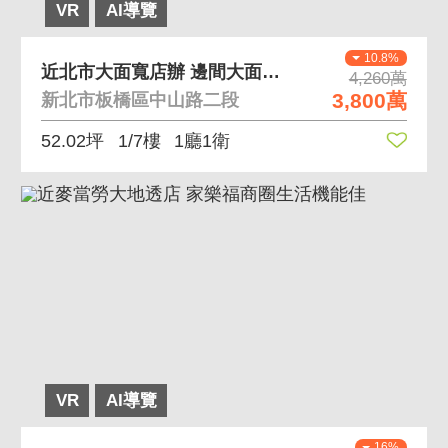
VR
AI導覽
10.8%
近北市大面寬店辦 邊間大面寬、可隔雙店面，有增建
4,260萬
3,800萬
新北市板橋區中山路二段
52.02坪
1/7樓
1廳1衛
VR
AI導覽
16%