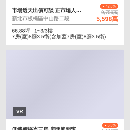
42.6%
市場透天出價可談 正市場人潮匯集商圈生活機能高
9,758萬
5,598萬
新北市板橋區中山路二段
66.88坪
1~3/3樓
7房(室)8廳3.5衛
(含加蓋7房(室)8廳3.5衛)
VR
5.5%
低總價採光三房 房間皆開窗、採光佳