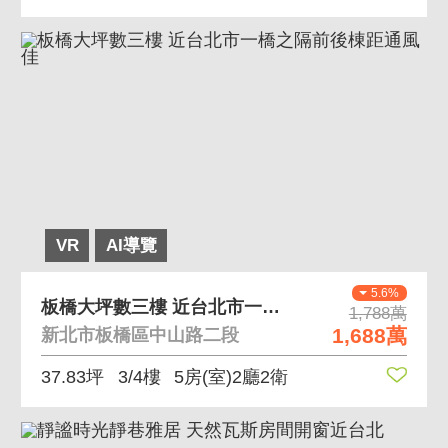
VR
AI導覽
5.6%
板橋大坪數三樓 近台北市一橋之隔前後棟距通風佳
1,788萬
1,688萬
新北市板橋區中山路二段
37.83坪
3/4樓
5房(室)2廳2衛