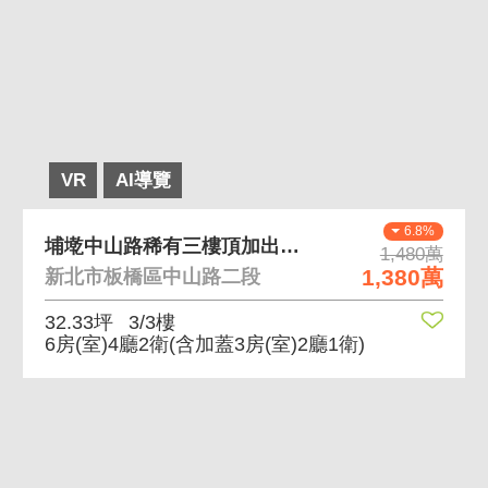
VR
AI導覽
6.8%
埔墘中山路稀有三樓頂加出價可談 三樓頂加免爬高大空
1,480萬
1,380萬
新北市板橋區中山路二段
32.33坪
3/3樓
6房(室)4廳2衛
(含加蓋3房(室)2廳1衛)