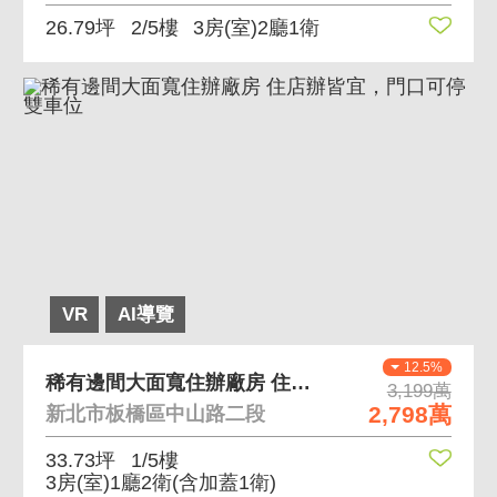
26.79坪
2/5樓
3房(室)2廳1衛
VR
AI導覽
12.5%
稀有邊間大面寬住辦廠房 住店辦皆宜，門口可停雙車位
3,199萬
2,798萬
新北市板橋區中山路二段
33.73坪
1/5樓
3房(室)1廳2衛
(含加蓋1衛)