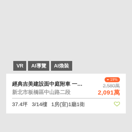
VR
AI導覽
AI煥裝
19%
經典吉美建設面中庭附車 一層五戶-24小時管理
2,580萬
2,091萬
新北市板橋區中山路二段
37.4坪
3/14樓
1房(室)1廳1衛