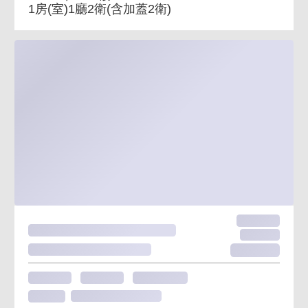
1房(室)1廳2衛
(含加蓋2衛)