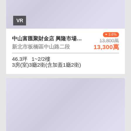
VR
3.6%
中山富匯聚財金店 興隆市場周邊機能高人潮多
13,800萬
13,300萬
新北市板橋區中山路二段
46.3坪
1~2/2樓
3房(室)3廳2衛
(含加蓋1廳2衛)