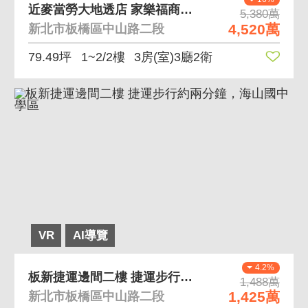
近麥當勞大地透店 家樂福商圈生活機能佳
5,380萬
4,520萬
新北市板橋區中山路二段
79.49坪
1~2/2樓
3房(室)3廳2衛
VR
AI導覽
4.2%
板新捷運邊間二樓 捷運步行約兩分鐘，海山國中學區
1,488萬
1,425萬
新北市板橋區中山路二段