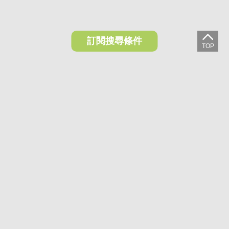
訂閱搜尋條件
想收藏喜歡的物件？快下載好房網買屋APP！
下載 好房網買屋APP >
加入好友
好房網買屋