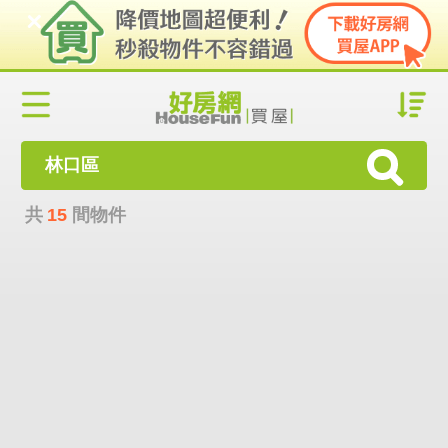
林口區
共
15
間物件