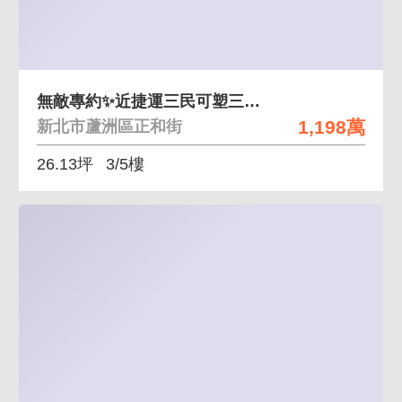
無敵專約✨近捷運三民可塑三房黃金3樓公寓～會成交
1,198萬
新北市蘆洲區正和街
26.13坪
3/5樓