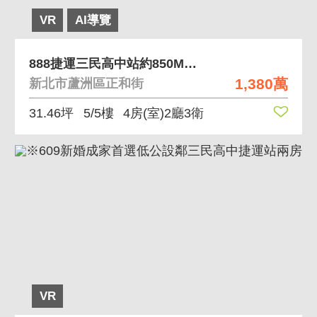
VR
AI導覽
888捷運三民高中站約850M公寓鼎加
1,380萬
新北市蘆洲區正和街
31.46坪
5/5樓
4房(室)2廳3衛
VR