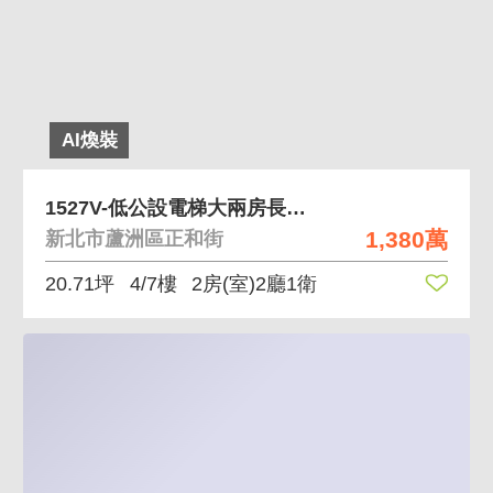
AI煥裝
1527V-低公設電梯大兩房長榮佳瑪商圈成家首選
1,380萬
新北市蘆洲區正和街
20.71坪
4/7樓
2房(室)2廳1衛