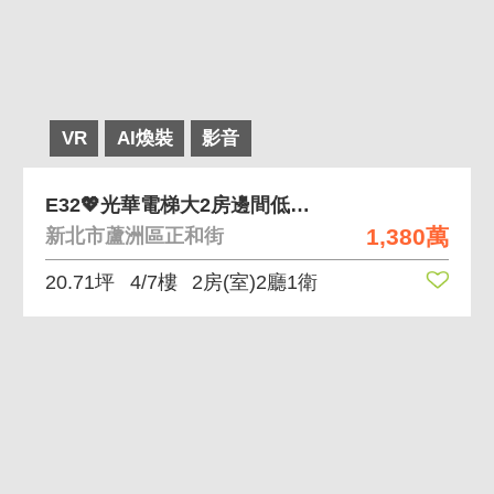
VR
AI煥裝
影音
E32💖光華電梯大2房邊間低公設💖幸福浪漫宅
1,380萬
新北市蘆洲區正和街
20.71坪
4/7樓
2房(室)2廳1衛