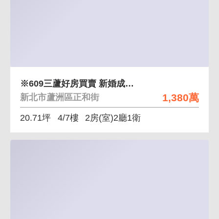
※609三蘆好房買賣 新婚成家首選低公設捷運兩房
1,380萬
新北市蘆洲區正和街
20.71坪
4/7樓
2房(室)2廳1衛