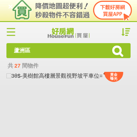
蘆洲區
共
27
間物件
黃金
曝光