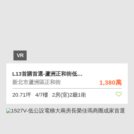
VR
L13首購首選-蘆洲正和街低公設電梯華廈兩房
1,380萬
新北市蘆洲區正和街
20.71坪
4/7樓
2房(室)2廳1衛