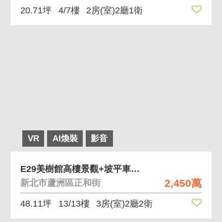
20.71坪
4/7樓
2房(室)2廳1衛
VR
AI煥裝
影音
E29美樹館高樓景觀+坡平車位🚩三民高中捷運站
2,450萬
新北市蘆洲區正和街
48.11坪
13/13樓
3房(室)2廳2衛