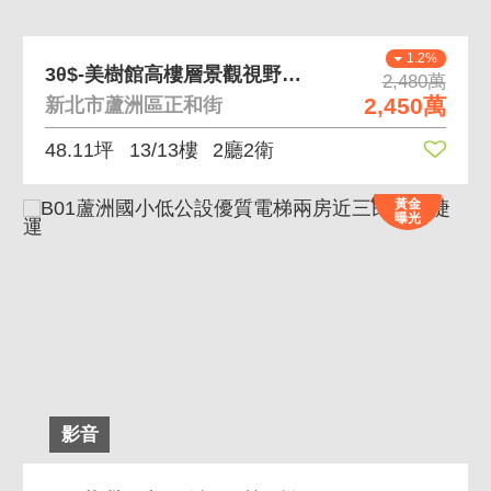
1.2%
3θ$-美樹館高樓層景觀視野坡平車位=
2,480萬
2,450萬
新北市蘆洲區正和街
48.11坪
13/13樓
2廳2衛
黃金
曝光
影音