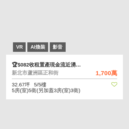
VR
AI煥裝
影音
🏆$082收租置產現金流近湧蓮寺早夜市三民高中
1,700萬
新北市蘆洲區正和街
32.67坪
5/5樓
5房(室)5衛
(另加蓋3房(室)3衛)