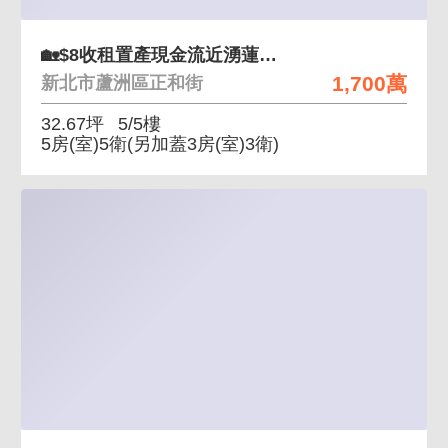
🏡$8收租置產現金流近湧蓮寺早市夜市三民高中
1,700萬
新北市蘆洲區正和街
32.67坪
5/5樓
5房(室)5衛
(另加蓋3房(室)3衛)