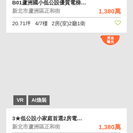
B01蘆洲國小低公設優質電梯兩房近三民高中捷運
1,380萬
新北市蘆洲區正和街
20.71坪
4/7樓
2房(室)2廳1衛
黃金
曝光
VR
AI煥裝
3★低公設小家庭首選2房電梯華廈-336=
1,380萬
新北市蘆洲區正和街