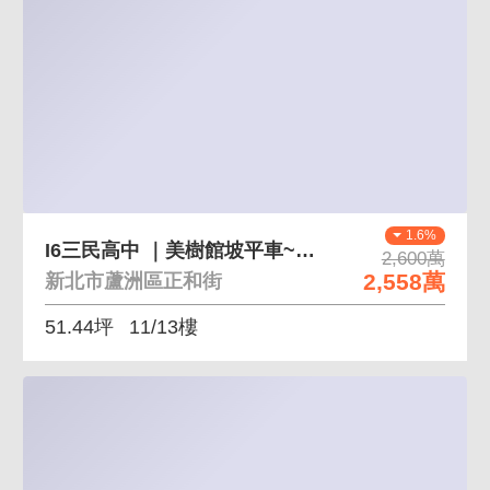
1.6%
I6三民高中 ｜美樹館坡平車~住商儀居團隊~
2,600萬
2,558萬
新北市蘆洲區正和街
51.44坪
11/13樓