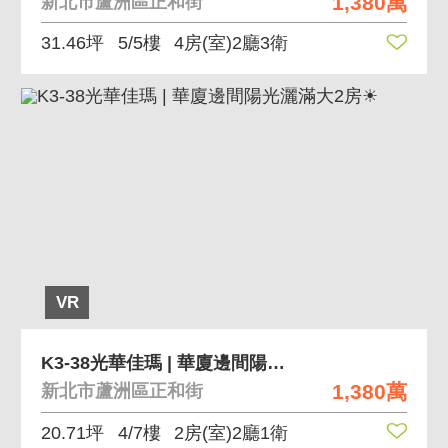
1,380萬
新北市蘆洲區正和街
31.46坪
5/5樓
4房(室)2廳3衛
VR
K3-38光華佳瑪 | 華廈邊間陽光灑滿大2房☀
1,380萬
新北市蘆洲區正和街
20.71坪
4/7樓
2房(室)2廳1衛