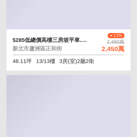
1.2%
$285低總價高樓三房坡平車.蘆洲美術館.
2,480萬
2,450萬
新北市蘆洲區正和街
48.11坪
13/13樓
3房(室)2廳2衛