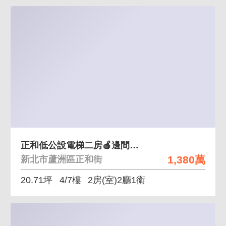
正和低公設電梯二房🍎邊間｜低總價成家推薦
1,380萬
新北市蘆洲區正和街
20.71坪
4/7樓
2房(室)2廳1衛