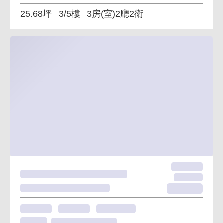
25.68坪
3/5樓
3房(室)2廳2衛