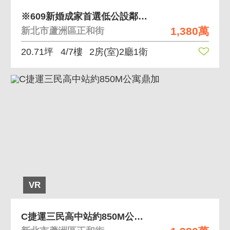
※609新婚成家首選低公設鄰三民高中捷運站兩房
1,380萬
新北市蘆洲區正和街
20.71坪
4/7樓
2房(室)2廳1衛
VR
C捷運三民高中站約850M公寓鼎加