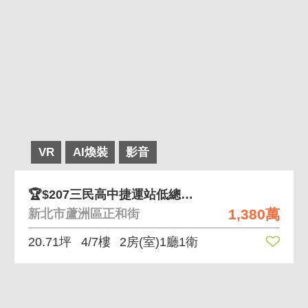
VR
AI煥裝
影音
🏆$207三民高中捷運站低總價電梯二房
1,380萬
新北市蘆洲區正和街
20.71坪
4/7樓
2房(室)1廳1衛