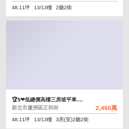
48.11坪
13/13樓
2廳2衛
🏆$❤低總價高樓三房坡平車.蘆洲美術館.
2,450萬
新北市蘆洲區正和街
48.11坪
13/13樓
3房(室)2廳2衛