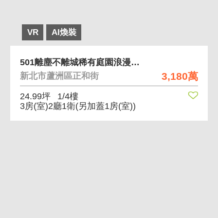
VR
AI煥裝
501離塵不離城稀有庭園浪漫3+1房一樓
3,180萬
新北市蘆洲區正和街
24.99坪
1/4樓
3房(室)2廳1衛
(另加蓋1房(室))