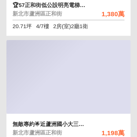
🏆57正和街低公設明亮電梯二房
1,380萬
新北市蘆洲區正和街
20.71坪
4/7樓
2房(室)2廳1衛
無敵專約🌟近蘆洲國小大三房雙衛浴~會成交
1,198萬
新北市蘆洲區正和街