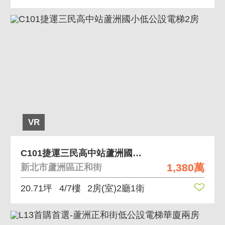
VR
C101捷運三民高中站蘆洲國小低公設電梯2房
1,380萬
新北市蘆洲區正和街
20.71坪
4/7樓
2房(室)2廳1衛