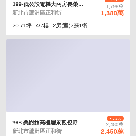
189-低公設電梯大兩房長榮佳瑪商圈成家首選
1,798萬
1,380萬
新北市蘆洲區正和街
20.71坪
4/7樓
2房(室)2廳1衛
1.2%
3θ$ 美樹館高樓層景觀視野坡平車位=
2,480萬
2,450萬
新北市蘆洲區正和街