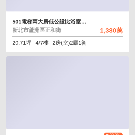
501電梯兩大房低公設比浴室有窗
1,380萬
新北市蘆洲區正和街
20.71坪
4/7樓
2房(室)2廳1衛
23.2%