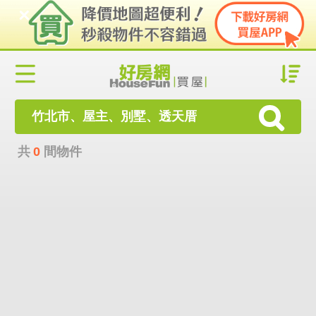
竹北市、屋主、別墅、透天厝
共
0
間物件