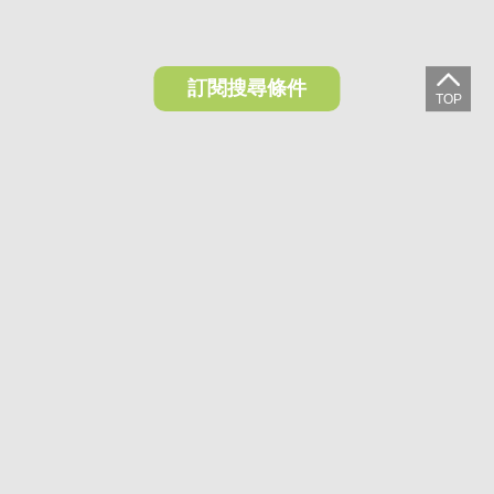
訂閱搜尋條件
想收藏喜歡的物件？快下載好房網買屋APP！
下載 好房網買屋APP >
加入好友
好房網買屋