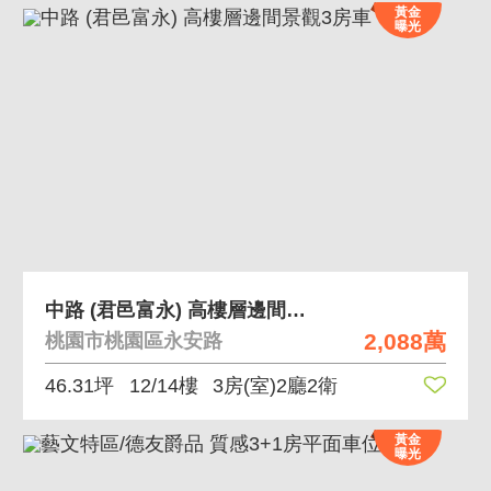
黃金
曝光
中路 (君邑富永) 高樓層邊間景觀3房車
2,088萬
桃園市桃園區永安路
46.31坪
12/14樓
3房(室)2廳2衛
黃金
曝光