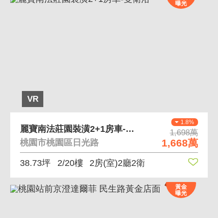
曝光
VR
1.8%
麗寶南法莊園裝潢2+1房車-雙衛浴
1,698萬
1,668萬
桃園市桃園區日光路
38.73坪
2/20樓
2房(室)2廳2衛
黃金
曝光