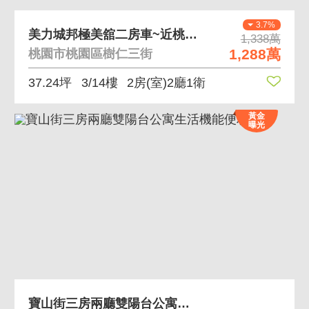
3.7%
美力城邦極美舘二房車~近桃鶯路商圈 商家林立
1,338萬
1,288萬
桃園市桃園區樹仁三街
37.24坪
3/14樓
2房(室)2廳1衛
黃金
曝光
寶山街三房兩廳雙陽台公寓生活機能便利