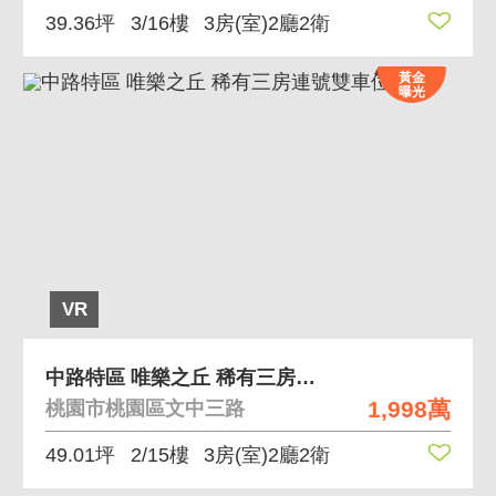
39.36坪
3/16樓
3房(室)2廳2衛
黃金
曝光
VR
中路特區 唯樂之丘 稀有三房連號雙車位
1,998萬
桃園市桃園區文中三路
49.01坪
2/15樓
3房(室)2廳2衛