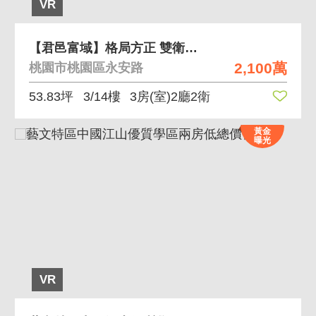
VR
【君邑富域】格局方正 雙衛浴開窗 獨立大車位
2,100萬
桃園市桃園區永安路
53.83坪
3/14樓
3房(室)2廳2衛
黃金
曝光
VR