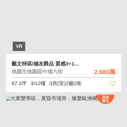
VR
藝文特區/德友爵品 質感3+1房平面車位
2,880萬
桃園市桃園區中埔六街
67.2坪
3/12樓
3房(室)2廳2衛
黃金
曝光