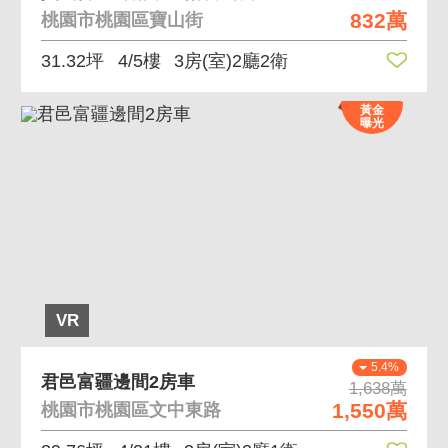
832萬
桃園市桃園區寶山街
31.32坪
4/5樓
3房(室)2廳2衛
黃金
曝光
VR
5.4%
君邑富疆邊間2房車
1,638萬
1,550萬
桃園市桃園區文中東路