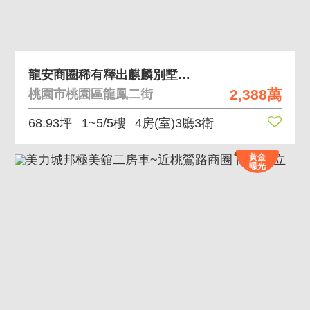
龍安商圈稀有釋出麒麟別墅店面
2,388萬
桃園市桃園區龍鳳二街
68.93坪
1~5/5樓
4房(室)3廳3衛
黃金
曝光