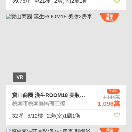
39.76坪
4/21樓
2房(室)2廳1衛
黃金
曝光
VR
4%
寶山商圈 漢生ROOM18 美妝2房車
1,144萬
1,098萬
桃園市桃園區民有三街
32坪
5/12樓
2房(室)1廳1衛
黃金