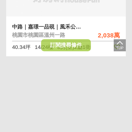
中路｜嘉璟一品硯｜風禾公園景觀三房車
2,038萬
桃園市桃園區溫州一路
訂閱搜尋條件
40.34坪
14/24樓
3房(室)2廳1衛
黃金
曝光