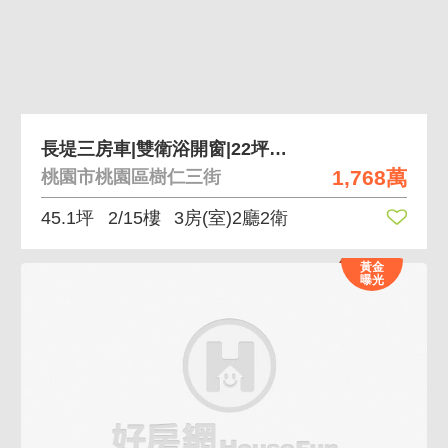
長堤三房車|雙衛浴開窗|22坪大露臺空間
1,768萬
桃園市桃園區樹仁三街
45.1坪
2/15樓
3房(室)2廳2衛
黃金
曝光