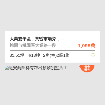
大業雙學區，黃昏市場旁，臻愛歐洲兩房車
1,098萬
桃園市桃園區大業路一段
31.51坪
4/13樓
2房(室)2廳1衛
黃金
曝光