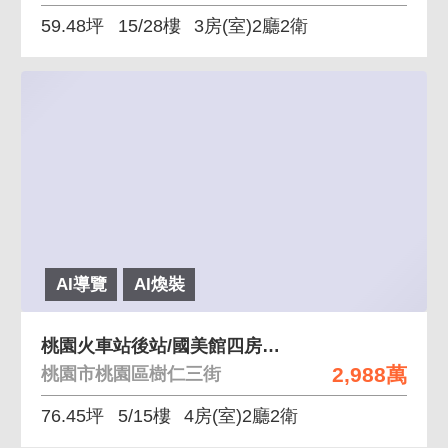
59.48坪
15/28樓
3房(室)2廳2衛
AI導覽
AI煥裝
桃園火車站後站/國美館四房雙車/廁所開窗
2,988萬
桃園市桃園區樹仁三街
76.45坪
5/15樓
4房(室)2廳2衛