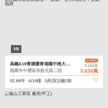
VR
4.4%
高鐵A19青塘園青埔國中桃大真3房車
3,168萬
3,030萬
桃園市中壢區領航北路二段
52.89坪
6/19樓
3房(室)2廳2衛