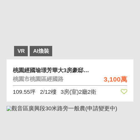
VR
AI煥裝
桃園經國瑜璟芳華大3房豪邸五車位
3,100萬
桃園市桃園區經國路
109.55坪
2/12樓
3房(室)2廳2衛