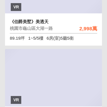
VR
《伯爵美墅》美透天
2,998萬
桃園市龜山區大湖一路
89.19坪
1~5/5樓
6房(室)5廳5衛
VR