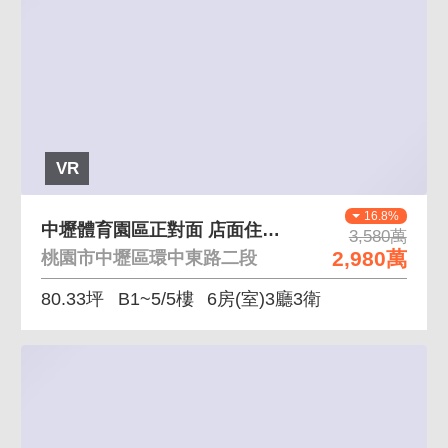
VR
16.8%
中壢體育園區正對面 店面住家合一透天
3,580萬
2,980萬
桃園市中壢區環中東路二段
80.33坪
B1~5/5樓
6房(室)3廳3衛