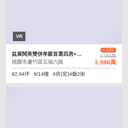
VR
2.5%
益展閱美雙併孝親首選四房+雙平面車位
3,066萬
2,988萬
桃園市蘆竹區五福六路
82.94坪
8/14樓
4房(室)4廳2衛