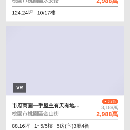
2,988萬
桃園市桃園區永安路
124.24坪
10/17樓
VR
6.3%
市府商圈一手屋主有天有地漂亮車庫別墅
3,188萬
2,988萬
桃園市桃園區金山街
88.16坪
1~5/5樓
5房(室)3廳4衛