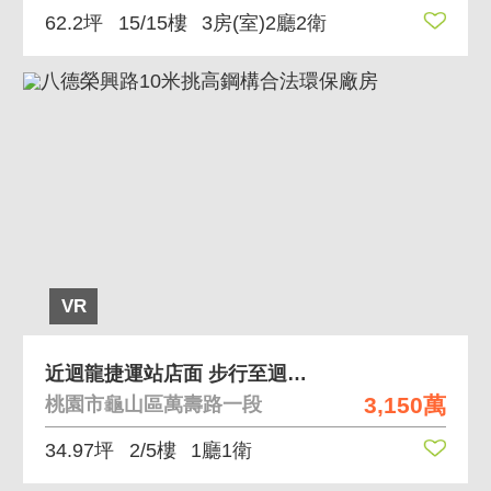
62.2坪
15/15樓
3房(室)2廳2衛
VR
近迴龍捷運站店面 步行至迴龍捷運站約3分鐘
3,150萬
桃園市龜山區萬壽路一段
34.97坪
2/5樓
1廳1衛