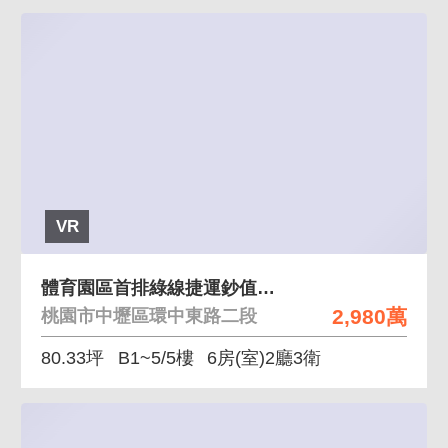
VR
體育園區首排綠線捷運鈔值透店B1停車
2,980萬
桃園市中壢區環中東路二段
80.33坪
B1~5/5樓
6房(室)2廳3衛