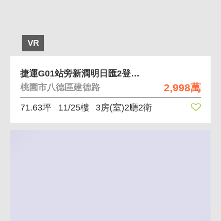
VR
捷運G01站旁新潤明日匯2登峰苑三房平車
2,998萬
桃園市八德區建德路
71.63坪
11/25樓
3房(室)2廳2衛