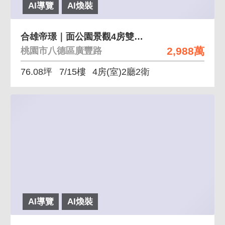
AI導覽
AI煥裝
合雄帝璟｜面公園景觀4房雙車位
2,988萬
桃園市八德區廣豐路
76.08坪
7/15樓
4房(室)2廳2衛
AI導覽
AI煥裝