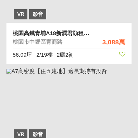
VR
影音
桃園高鐵青埔A18新潤君頤租客瑜珈教室立即收租
3,088萬
桃園市中壢區青商路
56.09坪
2/19樓
2廳2衛
VR
影音