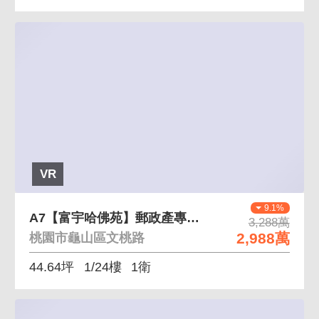
VR
9.1%
A7【富宇哈佛苑】郵政產專區黃金面寬漂亮店面
3,288萬
2,988萬
桃園市龜山區文桃路
44.64坪
1/24樓
1衛