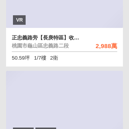
VR
正忠義路旁【長庚特區】收租雙車位金店面
2,988萬
桃園市龜山區忠義路二段
50.59坪
1/7樓
2衛