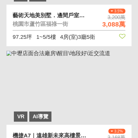
3.5%
藝術天地美別墅．邊間戶室內超大坪數管理完善
3,200萬
3,088萬
桃園市蘆竹區福祿一街
97.25坪
1~5/5樓
4房(室)3廳5衛
VR
AI導覽
3.2%
機捷A7｜遠雄新未來高樓景觀｜溫馨美居
3,168萬