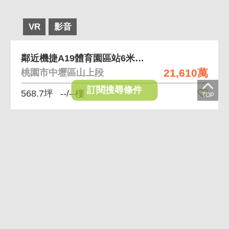
VR
影音
鄰近機捷A19體育園區站6米路方正甲種建築用地
21,610萬
桃園市中壢區山上段
訂閱搜尋條件
568.7坪
--/--樓
VR