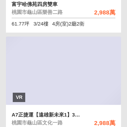
富宇哈佛苑四房雙車
2,988萬
桃園市龜山區樂善二路
61.77坪
3/24樓
4房(室)2廳2衛
VR
A7正捷運【遠雄新未來1】3房高樓景觀宅
2,988萬
桃園市龜山區文化一路