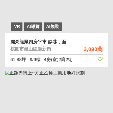
VR
AI導覽
AI煥裝
漂亮龍鳳四房平車 靜巷，面學校
3,090萬
桃園市龜山區龍新街
61.88坪
9/9樓
4房(室)2廳2衛