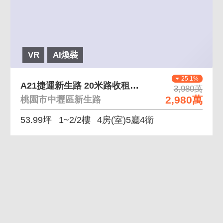
VR
AI煥裝
25.1%
A21捷運新生路 20米路收租透天
3,980萬
2,980萬
桃園市中壢區新生路
53.99坪
1~2/2樓
4房(室)5廳4衛