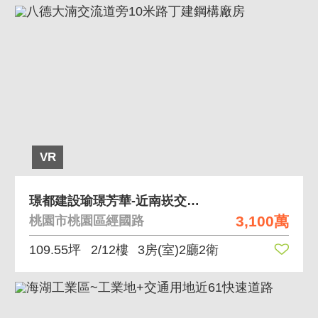
VR
璟都建設瑜璟芳華-近南崁交流道3房五車位景觀宅
3,100萬
桃園市桃園區經國路
109.55坪
2/12樓
3房(室)2廳2衛