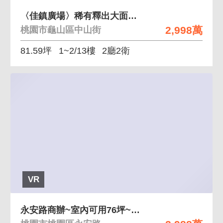
〈佳鎮廣場〉稀有釋出大面寬挑高金店面
2,998萬
桃園市龜山區中山街
81.59坪
1~2/13樓
2廳2衛
VR
永安路商辦~室內可用76坪~雙車位