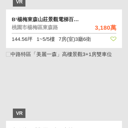
VR
B¹楊梅東森山莊景觀電梯百坪大別墅
3,180萬
桃園市楊梅區東森路
144.56坪
1~5/5樓
7房(室)3廳6衛
VR