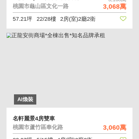
3,068萬
桃園市龜山區文化一路
57.21坪
22/28樓
2房(室)2廳2衛
AI煥裝
名軒麗景4房雙車
3,060萬
桃園市蘆竹區奉化路