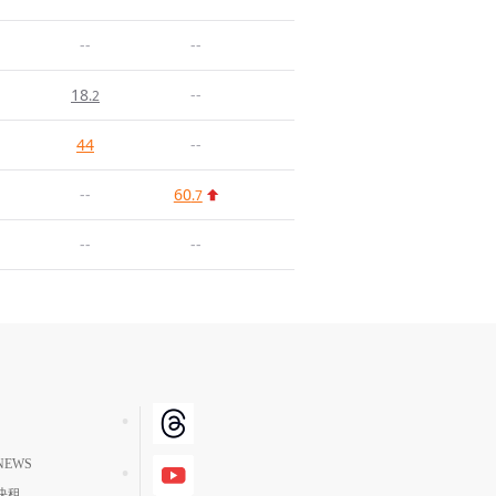
--
--
18
--
.2
44
--
--
60
.7
--
--
EWS
快租