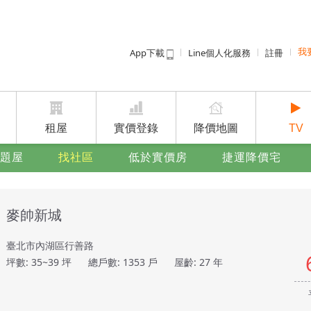
App下載
Line個人化服務
註冊
我
租屋免
賣屋
廣告
租屋
實價登錄
降價地圖
TV
題屋
找社區
低於實價房
捷運降價宅
麥帥新城
臺北市內湖區行善路
坪數: 35~39 坪
總戶數: 1353 戶
屋齡: 27 年