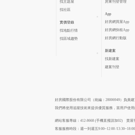
找主題屋
房東刊登管理
找社區
App
好房網買屋App
實價登錄
好房網快租App
找地點行情
好房網行動版
找區域趨勢
新建案
找新建案
建案刊登
好房國際股份有限公司（統編：28006949）負
我們將使用追蹤技術來提供優質服務，當用戶使
網站客服專線：412-8668 (手機直撥請加02) 賣屋刊
客服服務時段：週一到週五9:00~12:00 /13:30~18:00