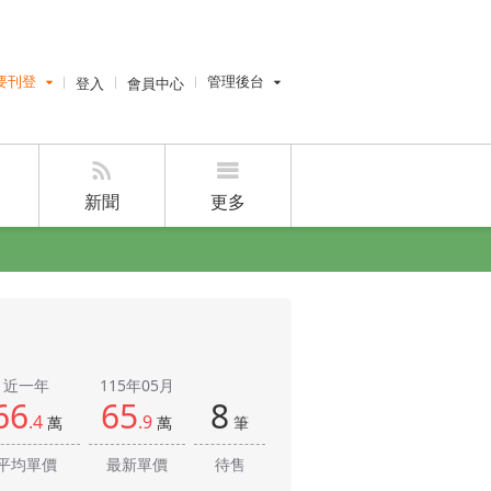
要刊登
登入
會員中心
管理後台
費刊登
經紀人員管理後台
刊登
設計師管理後台
刊登
屋主管理後台
新聞
更多
好房網雜誌
好房APP
近一年
115年05月
66
65
8
.4
.9
萬
萬
筆
平均單價
最新單價
待售