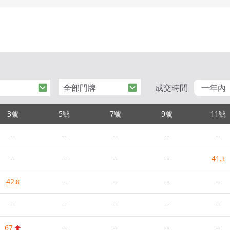
全部門牌
成交時間
一年內
3號
5號
7號
9號
11號
--
--
--
--
--
--
--
--
--
41
.3
42
--
--
--
--
.8
--
--
--
--
--
67
--
--
--
--