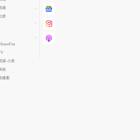
買屋
社群
ouseFun
TV
買屋-小房
快租
新建案