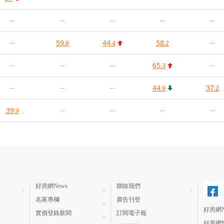
--
--
--
--
--
--
59
44
58
--
.8
.4
.2
--
--
--
65
--
.3
--
--
--
44
37
.9
.2
39
--
--
--
--
.9
好房網News
聯絡我們
名家專欄
廣告刊登
好房網N
實價登錄新聞
訂閱電子報
好房網