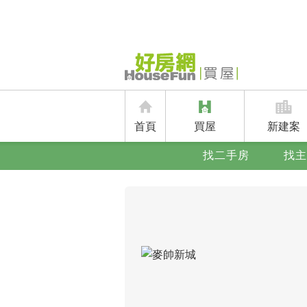
首頁
買屋
新建案
找二手房
找主