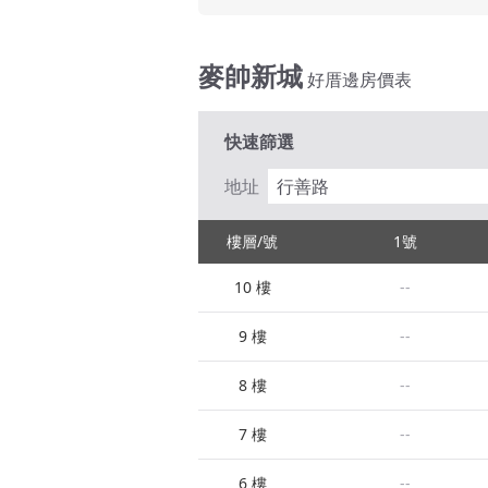
麥帥新城
好厝邊房價表
快速篩選
地址
行善路
樓層/號
1號
10 樓
--
9 樓
--
8 樓
--
7 樓
--
6 樓
--