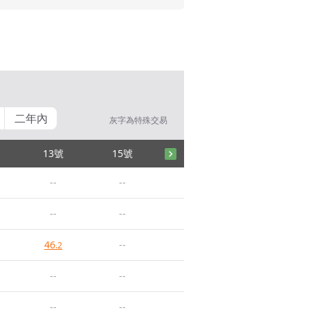
二年內
灰字為特殊交易
13號
15號
--
--
--
--
46
--
.2
--
--
--
--