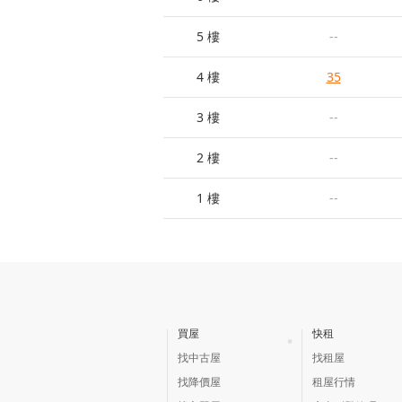
5 樓
--
4 樓
35
3 樓
--
2 樓
--
1 樓
--
買屋
快租
找中古屋
找租屋
找降價屋
租屋行情