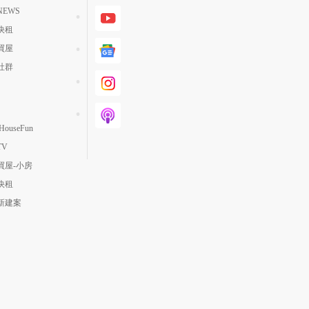
EWS
快租
買屋
社群
ouseFun
TV
買屋-小房
快租
新建案