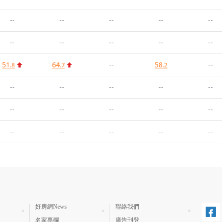
--
--
--
--
--
--
--
--
--
--
51
64
--
58
--
.8
.7
.2
--
--
--
--
--
--
--
--
--
--
--
--
--
--
--
好房網News
聯絡我們
名家專欄
廣告刊登