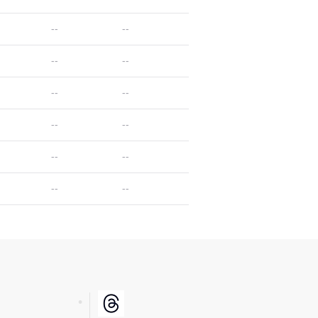
--
--
--
--
--
--
--
--
--
--
--
--