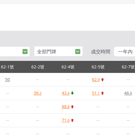
全部門牌
成交時間
一年內
62-1號
62-2號
62-4號
62-5號
62-7號
50
--
--
62
--
.9
--
39
43
51
46
.2
.4
.1
.9
--
--
88
--
--
.8
--
--
71
--
--
.6
--
--
--
--
--