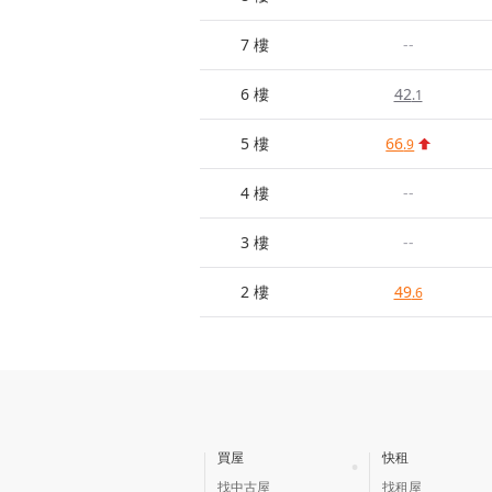
7 樓
--
6 樓
42
.1
5 樓
66
.9
4 樓
--
3 樓
--
2 樓
49
.6
買屋
快租
找中古屋
找租屋