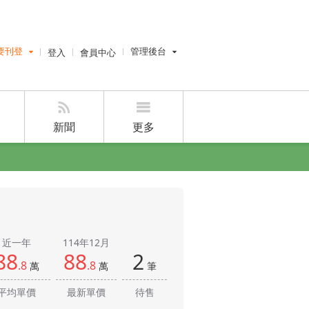
要刊登
登入
會員中心
管理後台
費刊登
經紀人員管理後台
刊登
設計師管理後台
刊登
屋主管理後台
新聞
更多
好房網雜誌
好房APP
近一年
114年12月
88
88
2
.8
.8
萬
萬
筆
平均單價
最新單價
待售