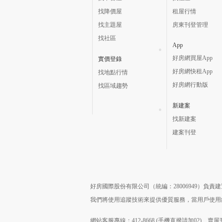
找降價屋
租屋行情
找主題屋
房東刊登管理
找社區
App
好房網買屋App
實價登錄
好房網快租App
找地點行情
好房網行動版
找區域趨勢
新建案
找新建案
建案刊登
好房國際股份有限公司（統編：28006949）負
我們將使用追蹤技術來提供優質服務，當用戶使
網站客服專線：412-8668 (手機直撥請加02) 賣屋刊