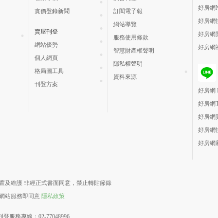
好房網N
實價登錄新聞
訂閱電子報
好房網
網站導覽
賣屋刊登
好房網
服務使用條款
網站優勢
好房網
智慧財產權聲明
個人網頁
隱私權聲明
格局圖工具
資料來源
刊登方案
好房網 H
好房網
好房網
好房網
好房網
責建置及維護 非經正式書面同意，禁止轉貼節錄
用網站服務即同意
隱私政策
登服務專線：02-77048996