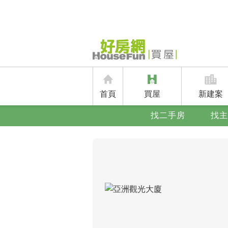
首頁
買屋
新建案
找二手房
找主