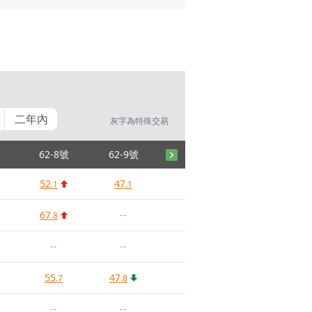
二年內
灰字為特殊交易
62-8號
62-9號
52
47
.1
.1
67
--
.8
--
--
55
47
.7
.8
--
--