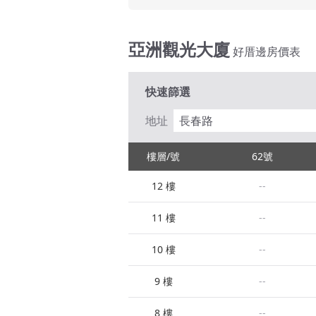
亞洲觀光大廈
好厝邊房價表
快速篩選
地址
長春路
樓層/號
62號
12 樓
--
11 樓
--
10 樓
--
9 樓
--
8 樓
--