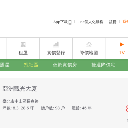
App下載
Line個人化服務
註冊
我
租屋免
賣屋
廣告
租屋
實價登錄
降價地圖
TV
題屋
找社區
低於實價房
捷運降價宅
亞洲觀光大廈
臺北市中山區長春路
坪數: 8.3~28.6 坪
總戶數: 98 戶
屋齡: 46 年