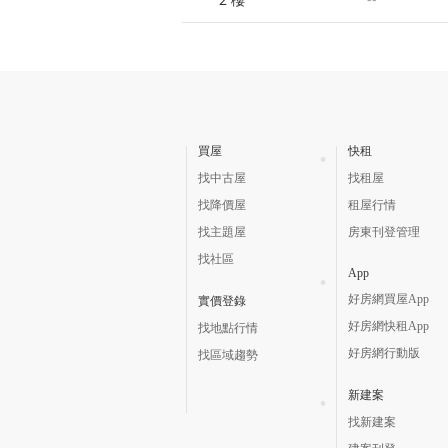
買屋
快租
找中古屋
找租屋
找降價屋
租屋行情
找主題屋
房東刊登管理
找社區
App
好房網買屋App
實價登錄
好房網快租App
找地點行情
好房網行動版
找區域趨勢
新建案
找新建案