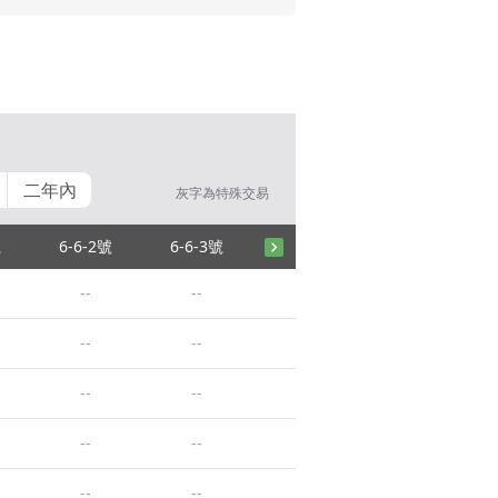
二年內
灰字為特殊交易
號
6-6-2號
6-6-3號
--
--
--
--
--
--
--
--
--
--