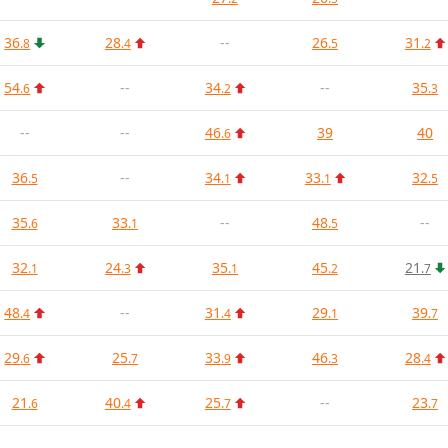
36
28
--
26
31
.8
.4
.5
.2
54
--
34
--
35
.6
.2
.3
--
--
46
39
40
.6
36
--
34
33
32
.5
.1
.1
.5
35
33
--
48
--
.6
.1
.5
32
24
35
45
21
.1
.3
.1
.2
.7
48
--
31
29
39
.4
.4
.1
.7
29
25
33
46
28
.6
.7
.9
.3
.4
21
40
25
--
23
.6
.4
.7
.7
--
--
--
--
--