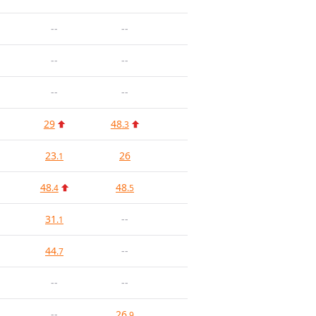
--
--
--
--
--
--
29
48
.3
23
26
.1
48
48
.4
.5
31
--
.1
44
--
.7
--
--
--
26
.9