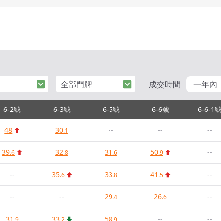
全部門牌
成交時間
一年內
6-2號
6-3號
6-5號
6-6號
6-6-1
48
30
--
--
--
.1
39
32
31
50
--
.6
.8
.6
.9
--
35
33
41
--
.6
.8
.5
--
--
29
26
--
.4
.6
31
33
58
--
--
.9
.2
.9