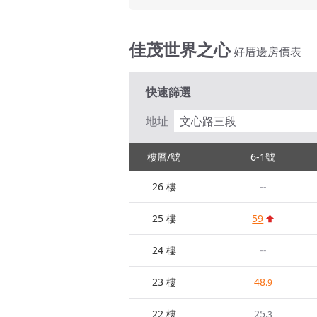
佳茂世界之心
好厝邊房價表
快速篩選
地址
文心路三段
樓層/號
6-1號
26 樓
--
25 樓
59
24 樓
--
23 樓
48
.9
22 樓
25
.3