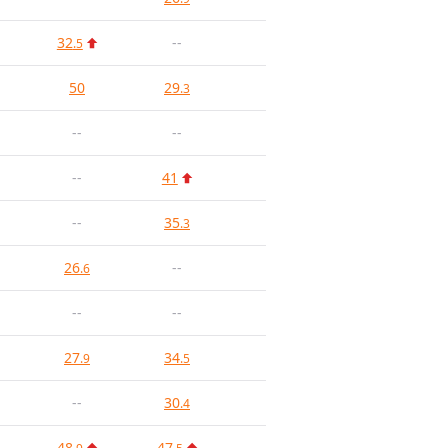
32
--
.5
50
29
.3
--
--
--
41
--
35
.3
26
--
.6
--
--
27
34
.9
.5
--
30
.4
48
47