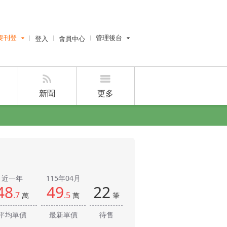
要刊登
登入
會員中心
管理後台
費刊登
經紀人員管理後台
刊登
設計師管理後台
刊登
屋主管理後台
新聞
更多
好房網雜誌
好房APP
近一年
115年04月
48
49
22
.7
.5
萬
萬
筆
平均單價
最新單價
待售