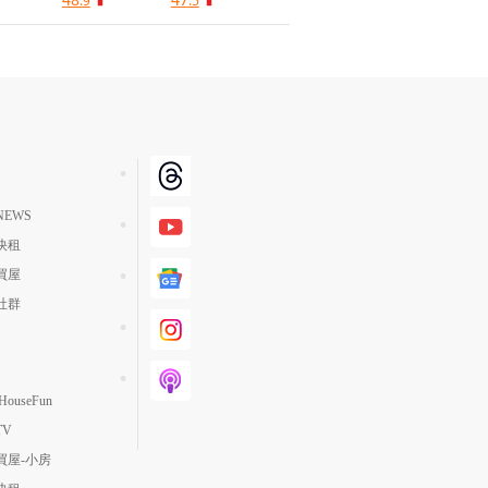
.9
.5
EWS
快租
買屋
社群
ouseFun
TV
買屋-小房