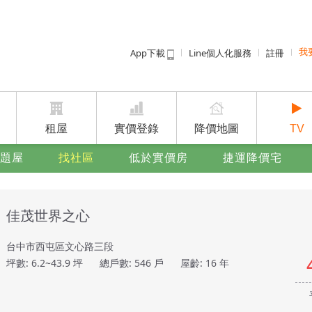
App下載
Line個人化服務
註冊
我
租屋免
賣屋
廣告
租屋
實價登錄
降價地圖
TV
題屋
找社區
低於實價房
捷運降價宅
佳茂世界之心
台中市西屯區文心路三段
坪數: 6.2~43.9 坪
總戶數: 546 戶
屋齡: 16 年