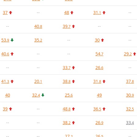
37
--
48
31
--
.1
--
40
39
--
--
.8
.7
53
35
--
30
--
.9
.2
40
--
--
54
29
.6
.7
.2
--
--
33
26
--
.7
.6
41
20
38
31
37
.3
.1
.8
.8
.8
40
32
25
49
30
.4
.6
.9
39
--
48
36
32
.8
.5
.5
--
--
38
26
33
.2
.9
.4
--
--
27
26
--
.2
.5