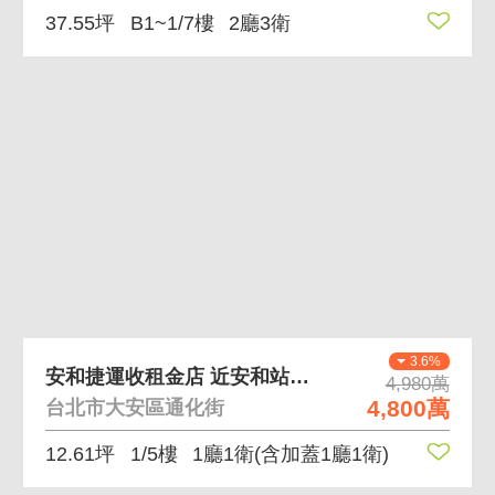
37.55坪
B1~1/7樓
2廳3衛
3.6%
安和捷運收租金店 近安和站鄰臨江夜市商圈穩定收租
4,980萬
4,800萬
台北市大安區通化街
12.61坪
1/5樓
1廳1衛
(含加蓋1廳1衛)