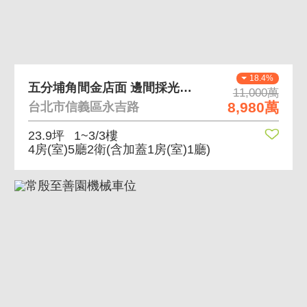
18.4%
五分埔角間金店面 邊間採光通風好，生活機能佳
11,000萬
8,980萬
台北市信義區永吉路
23.9坪
1~3/3樓
4房(室)5廳2衛
(含加蓋1房(室)1廳)