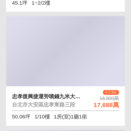
45.1坪
1~2/2樓
5.9%
忠孝復興捷運旁噴錢九米大面寬金店
18,800萬
17,688萬
台北市大安區忠孝東路三段
50.06坪
1/10樓
1房(室)1廳1衛