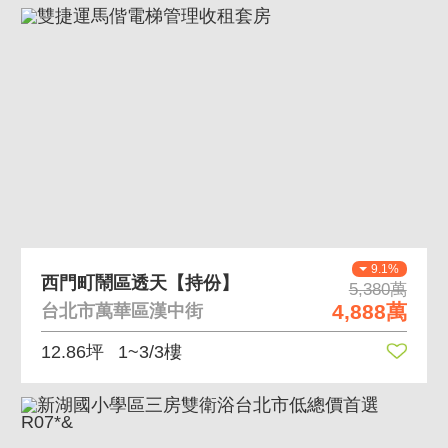
9.1%
西門町鬧區透天【持份】
5,380萬
4,888萬
台北市萬華區漢中街
12.86坪
1~3/3樓