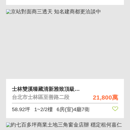
士林雙溪臻藏清新雅致頂級高級美墅
21,800萬
台北市士林區至善路二段
58.92坪
1~2/2樓
6房(室)4廳7衛