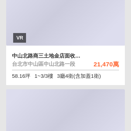
VR
中山北路商三土地金店面收租置產都更首選 面大馬路、
21,470萬
台北市中山區中山北路一段
58.16坪
1~3/3樓
3廳4衛
(含加蓋1衛)