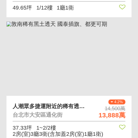
49.65坪
1/12樓
1廳1衛
4.2%
人潮眾多捷運附近的稀有透天釋出 地段佳、人潮多
14,500萬
13,888萬
台北市大安區通化街
37.33坪
1~2/2樓
2房(室)3廳3衛
(含加蓋2房(室)1廳1衛)