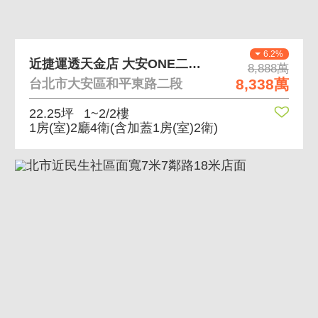
6.2%
近捷運透天金店 大安ONE二期都更整合地
8,888萬
8,338萬
台北市大安區和平東路二段
22.25坪
1~2/2樓
1房(室)2廳4衛
(含加蓋1房(室)2衛)