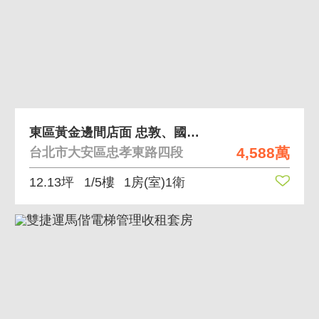
東區黃金邊間店面 忠敦、國館雙捷運各步行約5分鐘
4,588萬
台北市大安區忠孝東路四段
12.13坪
1/5樓
1房(室)1衛