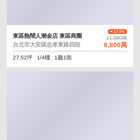
17.5%
東區熱鬧人潮金店 東區商圈
11,880萬
9,800萬
台北市大安區忠孝東路四段
27.52坪
1/4樓
1廳1衛