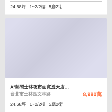
24.68坪
1~2/2樓
5廳2衛
A³熱鬧士林夜市面寬透天店面有都更題材稀有釋出
8,980萬
台北市士林區文林路
24.68坪
1~2/2樓
5廳2衛