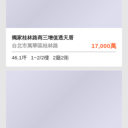
獨家桂林路商三增值透天厝
17,000萬
台北市萬華區桂林路
46.1坪
1~2/2樓
2廳2衛