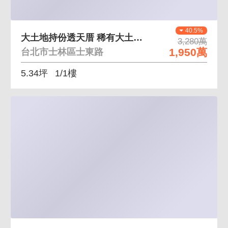
40.5%
大土地持份透天厝 稀有大土地、靜巷內不吵雜
3,280萬
1,950萬
台北市士林區士東路
5.34坪
1/1樓