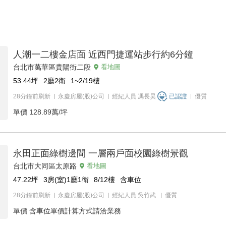
人潮一二樓金店面 近西門捷運站步行約6分鐘
台北市萬華區貴陽街二段
看地圖
53.44
坪
2廳2衛
1~2/19
樓
28分鐘前刷新
永慶房屋(股)公司
經紀人員
馮長昊
已認證
優質
單價
128.89萬/坪
永田正面綠樹邊間 一層兩戶面校園綠樹景觀
台北市大同區太原路
看地圖
47.22
坪
3房(室)1廳1衛
8/12
樓
含車位
28分鐘前刷新
永慶房屋(股)公司
經紀人員
吳竹武
優質
單價
含車位單價計算方式請洽業務