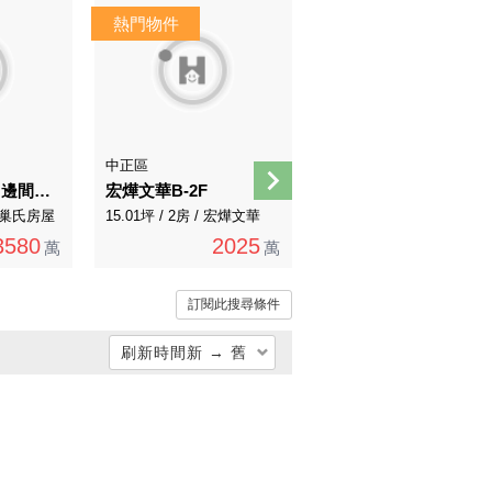
中正區
大安區
南京三民捷運．邊間電梯三房大空間
宏燁文華B-2F
忠孝98落地窗樹海景觀一層一戶4樓
/ 有巢氏房屋
15.01坪 / 2房 / 宏燁文華
100.62坪 / 0房 / 永慶直營
3580
2025
11984
萬
萬
萬
訂閱此搜尋條件
刷新時間新 → 舊
總價低 → 高
總價高 → 低
單價低 → 高