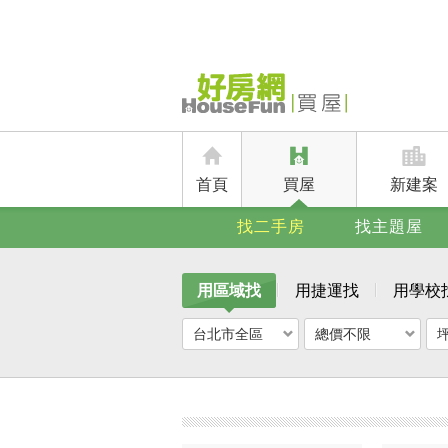
首頁
買屋
新建案
找二手房
找主題屋
用區域找
用捷運找
用學校
台北市全區
總價不限