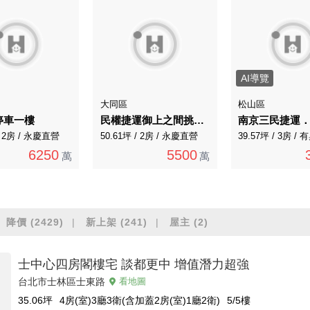
AI導覽
大同區
松山區
停車一樓
民權捷運御上之間挑高4米5一層一戶
/ 2房 / 永慶直營
50.61坪 / 2房 / 永慶直營
39.57坪 / 3房 
6250
5500
萬
萬
降價
(2429)
新上架
(241)
屋主
(2)
士中心四房閣樓宅 談都更中 增值潛力超強
台北市士林區士東路
看地圖
35.06
坪
4房(室)3廳3衛(含加蓋2房(室)1廳2衛)
5/5
樓