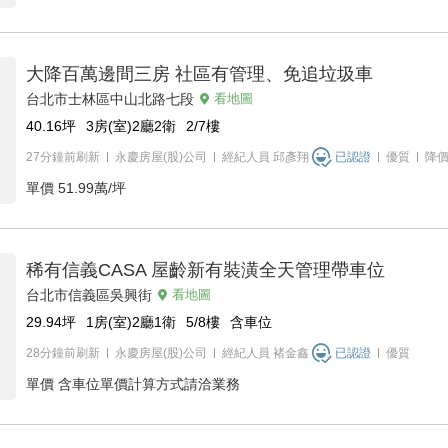
大降百萬邊間三房 社區有管理、免追垃圾車
台北市士林區中山北路七段
看地圖
40.16
坪
3房(室)2廳2衛
2/7
樓
27分鐘前刷新
永慶房屋(股)公司
經紀人員
邱彥翔
已認證
優質
降
單價
51.99萬/坪
稀有信義CASA 屋齡新有裝潢全天管理帶車位
台北市信義區吳興街
看地圖
29.94
坪
1房(室)2廳1衛
5/8
樓
含車位
28分鐘前刷新
永慶房屋(股)公司
經紀人員
褚金鑫
已認證
優質
單價
含車位單價計算方式請洽業務