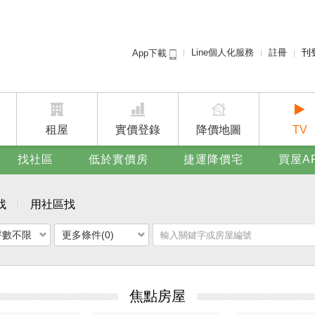
Line個人化服務
註冊
刊
App下載
租屋免
賣屋
廣告
租屋
實價登錄
降價地圖
TV
找社區
低於實價房
捷運降價宅
買屋A
找
用社區找
坪數不限
更多條件(0)
焦點房屋