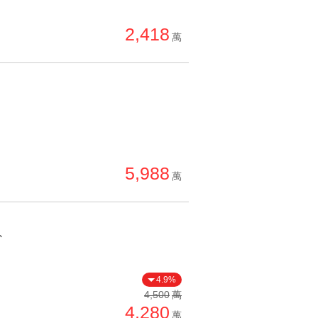
單價高 → 低
2,418
降價幅度高 → 低
萬
坪數小 → 大
坪數大 → 小
上架日期新 → 舊
刷新時間新 → 舊
刷新時間舊 → 新
5,988
萬
月熱門度高 → 低
、
4.9%
4,500
萬
4,280
萬