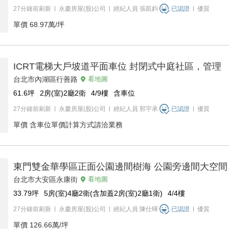
27分鐘前刷新
永慶房屋(股)公司
經紀人員
張凱鈞
已認證
優質
單價
68.97萬/坪
ICRT電梯大戶坡道平面車位 封閉式中庭社區，管理
台北市內湖區行善路
看地圖
61.6
坪
2房(室)2廳2衛
4/9
樓
含車位
27分鐘前刷新
永慶房屋(股)公司
經紀人員
郭宇承
已認證
優質
單價
含車位單價計算方式請洽業務
東門雙金華學區正面公園邊間樹海 公園旁邊間大空間
台北市大安區永康街
看地圖
33.79
坪
5房(室)4廳2衛(含加蓋2房(室)2廳1衛)
4/4
樓
27分鐘前刷新
永慶房屋(股)公司
經紀人員
陳仕暉
已認證
優質
單價
126.66萬/坪