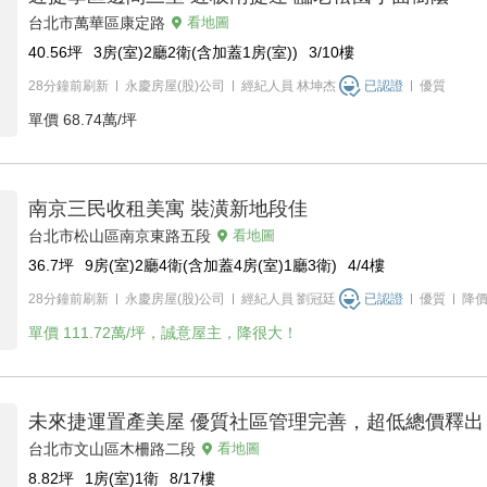
台北市萬華區康定路
看地圖
40.56
坪
3房(室)2廳2衛(含加蓋1房(室))
3/10
樓
28分鐘前刷新
永慶房屋(股)公司
經紀人員
林坤杰
已認證
優質
單價
68.74萬/坪
南京三民收租美寓 裝潢新地段佳
台北市松山區南京東路五段
看地圖
36.7
坪
9房(室)2廳4衛(含加蓋4房(室)1廳3衛)
4/4
樓
28分鐘前刷新
永慶房屋(股)公司
經紀人員
劉冠廷
已認證
優質
降
單價
111.72萬/坪，誠意屋主，降很大！
未來捷運置產美屋 優質社區管理完善，超低總價釋出
台北市文山區木柵路二段
看地圖
8.82
坪
1房(室)1衛
8/17
樓