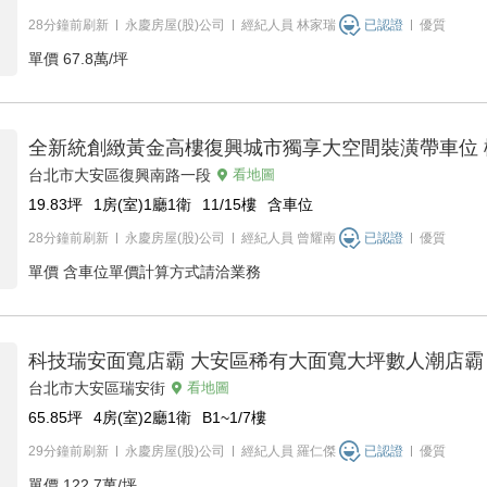
28分鐘前刷新
永慶房屋(股)公司
經紀人員
林家瑞
已認證
優質
單價
67.8萬/坪
全新統創緻黃金高樓復興城市獨享大空間裝潢帶車位 
台北市大安區復興南路一段
看地圖
19.83
坪
1房(室)1廳1衛
11/15
樓
含車位
28分鐘前刷新
永慶房屋(股)公司
經紀人員
曾耀南
已認證
優質
單價
含車位單價計算方式請洽業務
科技瑞安面寬店霸 大安區稀有大面寬大坪數人潮店霸
台北市大安區瑞安街
看地圖
65.85
坪
4房(室)2廳1衛
B1~1/7
樓
29分鐘前刷新
永慶房屋(股)公司
經紀人員
羅仁傑
已認證
優質
單價
122.7萬/坪