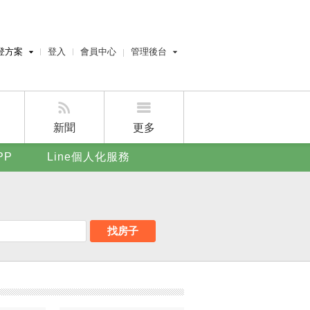
登方案
登入
會員中心
管理後台
費刊登
經紀人員管理後台
刊登
屋主管理後台
刊登
新聞
更多
賣屋刊登
PP
Line個人化服務
好房APP
找房子