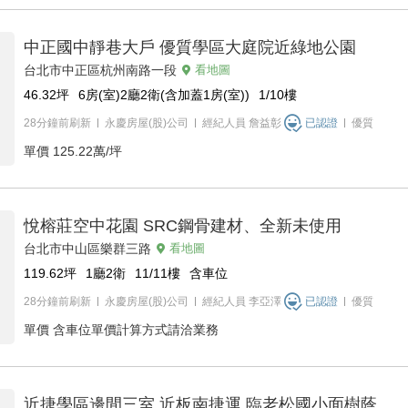
中正國中靜巷大戶 優質學區大庭院近綠地公園
台北市中正區杭州南路一段
看地圖
46.32
坪
6房(室)2廳2衛(含加蓋1房(室))
1/10
樓
28分鐘前刷新
永慶房屋(股)公司
經紀人員
詹益彰
已認證
優質
單價
125.22萬/坪
悅榕莊空中花園 SRC鋼骨建材、全新未使用
台北市中山區樂群三路
看地圖
119.62
坪
1廳2衛
11/11
樓
含車位
28分鐘前刷新
永慶房屋(股)公司
經紀人員
李亞澤
已認證
優質
單價
含車位單價計算方式請洽業務
近捷學區邊間三室 近板南捷運 臨老松國小面樹蔭