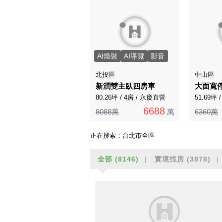
AI煥裝
AI導覽
影音
北投區
中山區
新潤雙主臥四房車
大面寬
80.26坪 / 4房 / 永慶直營
51.69坪 
6688
8088萬
萬
6360萬
正在搜索：
台北市全區
全部
(8146)
實境找房
(3878)