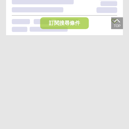
訂閱搜尋條件
想收藏喜歡的物件？快下載好房網買屋APP！
下載 好房網買屋APP >
加入好友
好房網買屋