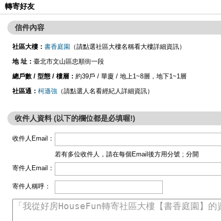
轉寄好友
信件內容
社區大樓：
書香庭園
（請點選社區大樓名稱看大樓詳細資訊）
地 址：
臺北市文山區忠順街一段
總戶數 / 型態 / 樓層：
約39戶 / 華廈 / 地上1~8層，地下1~1層
社區通：
柯遜強
（請點選人名看經紀人詳細資訊）
收件人資料 (以下的欄位都是必填喔!)
收件人Email：
若有多位收件人，請在每個Email後方用分號 ; 分開
寄件人Email：
寄件人稱呼：