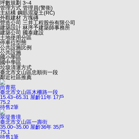
坪數規劃
3~4
管理方式
管理員(警衛)
主結構
鋼筋混凝土(RC)
外觀建材
方塊磚
營造公司
三井工程股份有限公司
建築設計
林序予建築師事務所
建築公司
國泰建設
土地使用分區
停車位型態
公共設施比例
公共設施
國小學區
國中學區
垃圾清運方式
臺北市文山區忠順街一段
鄰近社區推薦
尚青苑
臺北市文山區木柵路一段
15.43~65.31
屋齡11年
17戶
75.2
待售
2
筆
翠堤青境
臺北市文山區一壽街
35.00~35.00
屋齡36年
35戶
75.1
待售
1
筆