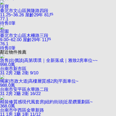
珍寶
臺北市文山區興隆路四段
11.25~36.26
屋齡29年
81戶
77.1
待售
0
筆
荷園
臺北市文山區木柵路三段
9.00~62.00
屋齡29年
11戶
76.1
待售
0
筆
鄰近物件推薦
急售|出價談|高第璞璞｜全新落成｜雅致2房車位~~
998.0
萬
台南市新市區
31
2房 2廳 2衛
9/10
獨家|市政大道|高樓層質感2房|平面車位~
988.0
萬
台南市安平區永華路二段
31
2房 2廳 2衛
16/22
精裝修質感現代風套房|紐約街頭|近星鑽重劃區~
368.0
萬
台南市中西區金華新路
11
1房 1廳 1衛
11/12