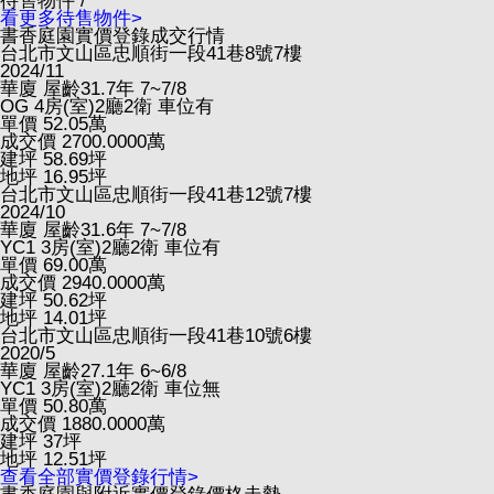
待售物件 /
看更多待售物件>
書香庭園實價登錄成交行情
台北市文山區忠順街一段41巷8號7樓
2024/11
華廈
屋齡31.7年
7~7/8
OG
4房(室)2廳2衛
車位有
單價
52.05
萬
成交價
2700.0000
萬
建坪
58.69
坪
地坪
16.95
坪
台北市文山區忠順街一段41巷12號7樓
2024/10
華廈
屋齡31.6年
7~7/8
YC1
3房(室)2廳2衛
車位有
單價
69.00
萬
成交價
2940.0000
萬
建坪
50.62
坪
地坪
14.01
坪
台北市文山區忠順街一段41巷10號6樓
2020/5
華廈
屋齡27.1年
6~6/8
YC1
3房(室)2廳2衛
車位無
單價
50.80
萬
成交價
1880.0000
萬
建坪
37
坪
地坪
12.51
坪
查看全部實價登錄行情>