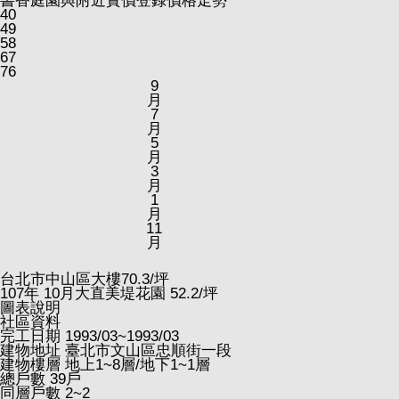
書香庭園與附近實價登錄價格走勢
40
49
58
67
76
9
月
7
月
5
月
3
月
1
月
11
月
台北市中山區大樓
70.3
/坪
107
年
10
月大直美堤花園
52.2
/坪
圖表說明
社區資料
完工日期
1993/03~1993/03
建物地址
臺北市文山區忠順街一段
建物樓層
地上1~8層/地下1~1層
總戶數
39戶
同層戶數
2~2