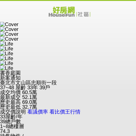
書香庭園
新案通知
臺北市文山區忠順街一段
37~48
屋齡 33年
39戶
成交均價
60.5
萬
最新成交
52.1
萬
歷史最高
69.0
萬
歷史最低
32.7
萬
成交價說明
看議價率
看比價王行情
33
屋齡/年
39
總戶數
1~8
總樓層
74.3