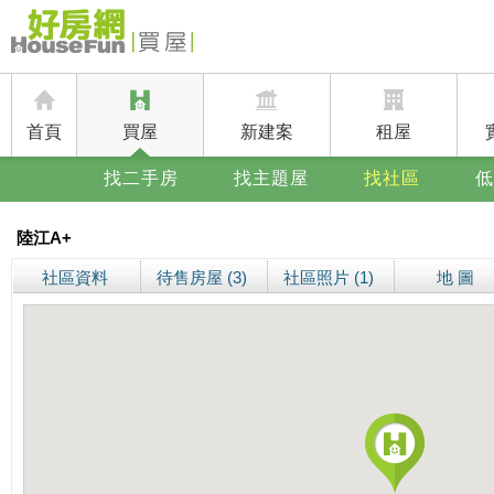
首頁
買屋
新建案
租屋
找二手房
找主題屋
找社區
低
陸江A+
社區資料
待售房屋 (3)
社區照片 (1)
地 圖