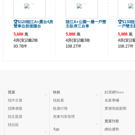
🏆$120陸江A+露台4房
陸江A+公園一層一戶雙
🏆$13
雙車位前後陽台
主臥停三台車
一戶雙主
5,688
萬
5,888
萬
5,888
萬
4房(室)2廳2衛
4房(室)2廳3衛
4房(室)2
93.78
坪
108.27
坪
108.27
坪
買屋
快租
好房網News
找中古屋
找租屋
名家專欄
找降價屋
租屋行情
實價登錄新聞
找主題屋
房東刊登管理
賣屋刊登
找社區
App
網站優勢