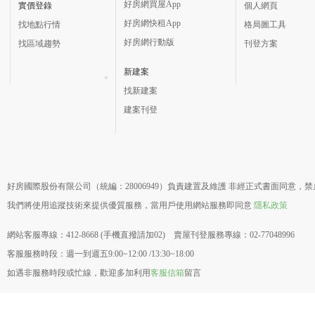
好房網買屋App
實價登錄
個人網頁
好房網快租App
找地點行情
格局圖工具
好房網行動版
找區域趨勢
刊登方案
新建案
找新建案
建案刊登
好房國際股份有限公司（統編：28006949）負責建置及維護 非經正式書面同意，
我們將使用追蹤技術來提供優質服務，當用戶使用網站服務即同意
隱私政策
網站客服專線：412-8668 (手機直撥請加02) 賣屋刊登服務專線：02-77048996
客服服務時段：週一到週五9:00~12:00 /13:30~18:00
如遇非服務時段或忙線，歡迎多加利用
客服信箱
留言