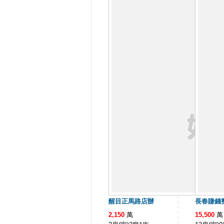
醒目正馬路店辦
長春賺錢
2,150
萬
15,500
萬