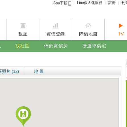
Line個人化服務
註冊
刊
App下載
租屋免
賣屋
廣告
租屋
實價登錄
降價地圖
TV
屋
找社區
低於實價房
捷運降價宅
照片 (12)
地 圖