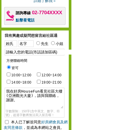
詳細了解我
02-7704XXXX
諮詢專線
點擊看電話
我有興趣或疑問想留言給社區通
先生
小姐
方便聯絡時間
皆可
10:00~12:00
12:00~14:00
14:00~18:00
19:00~21:00
字數限制：150字(含中英文、數字、符
號)，超過字數將無法寫入留言喔！
本人已了解並同意
好房網會員及網
友同意條款
，並成為本網站之會員。