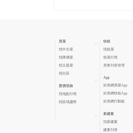
買屋
快租
找中古屋
找租屋
找降價屋
租屋行情
找主題屋
房東刊登管理
找社區
App
好房網買屋App
實價登錄
好房網快租App
找地點行情
好房網行動版
找區域趨勢
新建案
找新建案
建案刊登