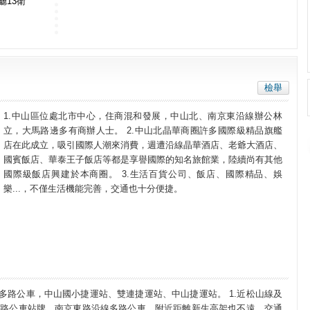
0廳13衛
檢舉
1.中山區位處北市中心，住商混和發展，中山北、南京東沿線辦公林
立，大馬路邊多有商辦人士。 2.中山北晶華商圈許多國際級精品旗艦
店在此成立，吸引國際人潮來消費，週遭沿線晶華酒店、老爺大酒店、
國賓飯店、華泰王子飯店等都是享譽國際的知名旅館業，陸續尚有其他
國際級飯店興建於本商圈。 3.生活百貨公司、飯店、國際精品、娛
樂...，不僅生活機能完善，交通也十分便捷。
多路公車，中山國小捷運站、雙連捷運站、中山捷運站。 1.近松山線及
生北路公車站牌，南京東路沿線多路公車，附近距離新生高架也不遠，交通