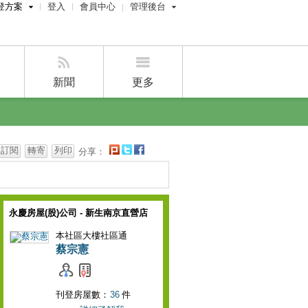
登方案
登入
會員中心
管理後台
費刊登
屋主管理後台
刊登
經紀人管理後台
刊登
設計師管理後台
新聞
更多
賣屋刊登
好房APP
訂閱
轉寄
列印
分享：
永慶房屋(股)公司 - 新生南京直營店
本社區大樓社區通
蔡宗憲
刊登房屋數：
36
件