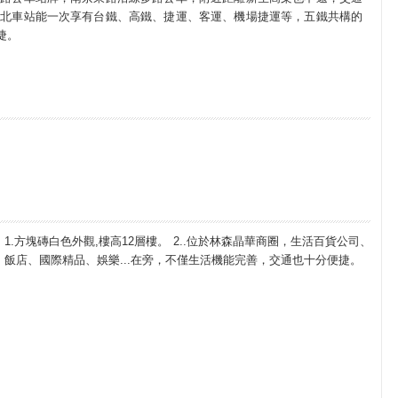
在台北車站能一次享有台鐵、高鐵、捷運、客運、機場捷運等，五鐵共構的
捷。
1.方塊磚白色外觀,樓高12層樓。 2..位於林森晶華商圈，生活百貨公司、
飯店、國際精品、娛樂...在旁，不僅生活機能完善，交通也十分便捷。