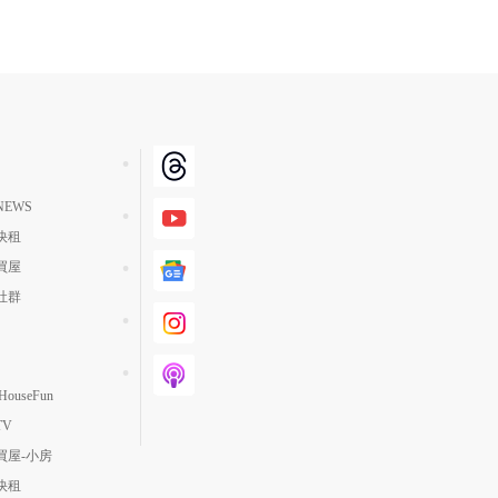
EWS
快租
買屋
社群
ouseFun
TV
買屋-小房
快租