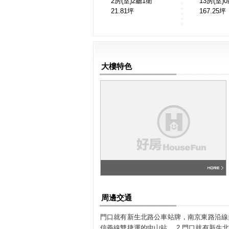
2房(室)2廳1衛
13房(室)
21.81
坪
167.25
坪
大樓特色
周邊交通
門口就有新生北路公車站牌，南京東路沿線
信義線雙捷運的中山站。 2.門口就有新