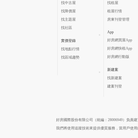
找中古屋
找租屋
找降價屋
租屋行情
找主題屋
房東刊登管理
找社區
App
好房網買屋App
實價登錄
好房網快租App
找地點行情
好房網行動版
找區域趨勢
新建案
找新建案
建案刊登
好房國際股份有限公司（統編：28006949）負
我們將使用追蹤技術來提供優質服務，當用戶使