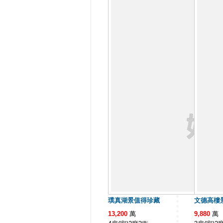
璞真湖景值得珍藏
文德高樓
13,200
萬
9,880
萬