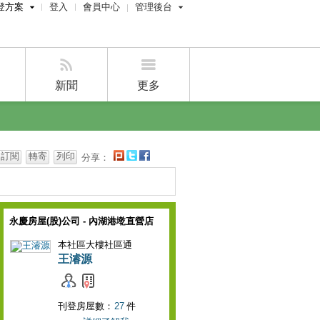
登方案
登入
會員中心
管理後台
費刊登
屋主管理後台
刊登
經紀人管理後台
刊登
設計師管理後台
新聞
更多
賣屋刊登
好房APP
訂閱
轉寄
列印
分享：
永慶房屋(股)公司 - 內湖港墘直營店
本社區大樓社區通
王濬源
刊登房屋數：
27
件