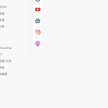
EWS
快租
買屋
社群
ouseFun
TV
買屋-小房
快租
新建案