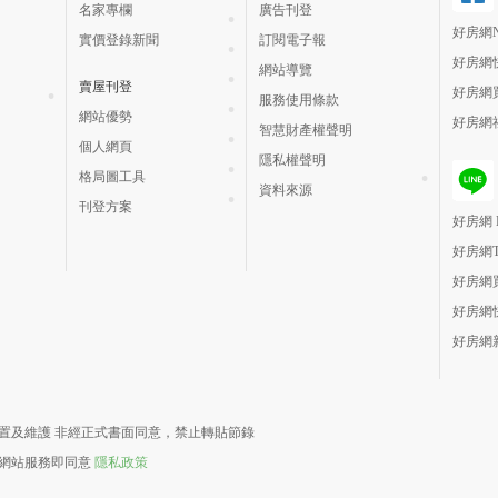
名家專欄
廣告刊登
好房網N
實價登錄新聞
訂閱電子報
好房網
網站導覽
賣屋刊登
好房網
服務使用條款
網站優勢
好房網
智慧財產權聲明
個人網頁
隱私權聲明
格局圖工具
資料來源
刊登方案
好房網 H
好房網
好房網
好房網
好房網
責建置及維護 非經正式書面同意，禁止轉貼節錄
用網站服務即同意
隱私政策