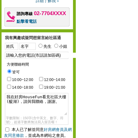
詳細了解我
02-7704XXXX
諮詢專線
點擊看電話
我有興趣或疑問想留言給社區通
先生
小姐
方便聯絡時間
皆可
10:00~12:00
12:00~14:00
14:00~18:00
19:00~21:00
字數限制：150字(含中英文、數字、符
號)，超過字數將無法寫入留言喔！
本人已了解並同意
好房網會員及網
友同意條款
，並成為本網站之會員。