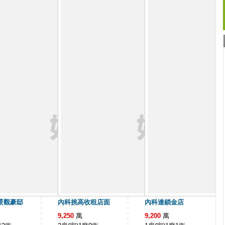
景觀豪邸
內科挑高收租店面
內科連鎖金店
9,250
萬
9,200
萬