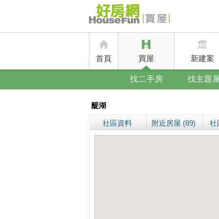
首頁
買屋
新建案
找二手房
找主題
醍湖
社區資料
附近房屋 (89)
社