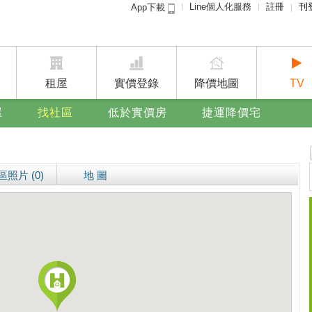
Line個人化服務
註冊
刊
App下載
租屋免
賣屋
廣告
租屋
實價登錄
降價地圖
TV
屋
找社區
低於實價房
捷運降價宅
區照片 (0)
地 圖