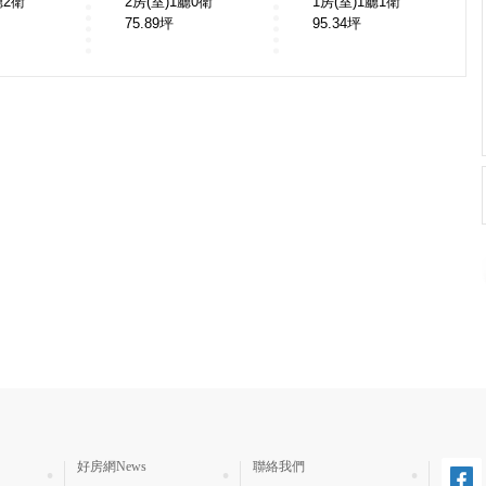
廳2衛
2房(室)1廳0衛
1房(室)1廳1衛
75.89
坪
95.34
坪
好房網News
聯絡我們