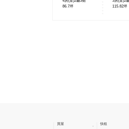
4房(室)2廳3衛
3房(室)2
86.7
坪
115.82
坪
買屋
快租