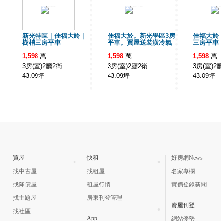
新光特區｜佳福大於｜
佳福大於。新光學區3房
佳福大於
樹梢三房平車
平車。買屋送裝潢冷氣
三房平車
1,598
萬
1,598
萬
1,598
萬
3房(室)2廳2衛
3房(室)2廳2衛
3房(室)2
43.09
坪
43.09
坪
43.09
坪
買屋
快租
好房網News
找中古屋
找租屋
名家專欄
找降價屋
租屋行情
實價登錄新聞
找主題屋
房東刊登管理
賣屋刊登
找社區
App
網站優勢