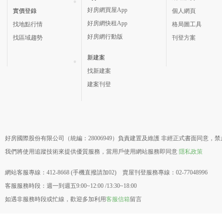
好房網買屋App
實價登錄
個人網頁
好房網快租App
找地點行情
格局圖工具
好房網行動版
找區域趨勢
刊登方案
新建案
找新建案
建案刊登
好房國際股份有限公司（統編：28006949）負責建置及維護 非經正式書面同意，
我們將使用追蹤技術來提供優質服務，當用戶使用網站服務即同意
隱私政策
網站客服專線：412-8668 (手機直撥請加02) 賣屋刊登服務專線：02-77048996
客服服務時段：週一到週五9:00~12:00 /13:30~18:00
如遇非服務時段或忙線，歡迎多加利用
客服信箱
留言