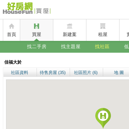
首頁
買屋
新建案
租屋
找二手房
找主題屋
找社區
低
佳福大於
社區資料
待售房屋 (35)
社區照片 (6)
地 圖