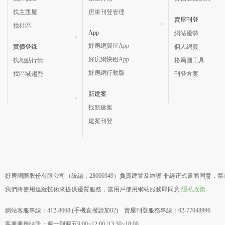
找主題屋
房東刊登管理
賣屋刊登
找社區
App
網站優勢
好房網買屋App
實價登錄
個人網頁
好房網快租App
找地點行情
格局圖工具
好房網行動版
找區域趨勢
刊登方案
新建案
找新建案
建案刊登
好房國際股份有限公司（統編：28006949）負責建置及維護 非經正式書面同意，
我們將使用追蹤技術來提供優質服務，當用戶使用網站服務即同意
隱私政策
網站客服專線：412-8668 (手機直撥請加02) 賣屋刊登服務專線：02-77048996
客服服務時段：週一到週五9:00~12:00 /13:30~18:00