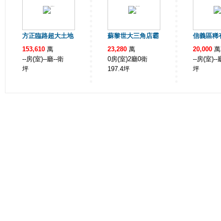
方正臨路超大土地
蘇黎世大三角店霸
信義區稀
153,610
萬
23,280
萬
20,000
萬
--房(室)--廳--衛
0房(室)2廳0衛
--房(室)--
坪
197.4
坪
坪