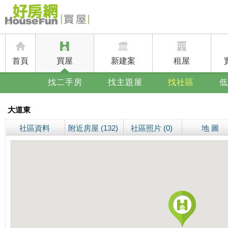
首頁
買屋
新建案
租屋
找二手房
找主題屋
找社區
低
大道東
社區資料
附近房屋 (132)
社區照片 (0)
地 圖