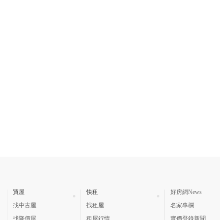
買屋
快租
好房網News
找中古屋
找租屋
名家專欄
找降價屋
租屋行情
實價登錄新聞