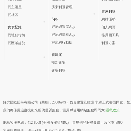
找主題屋
房東刊登管理
賣屋刊登
找社區
App
網站優勢
好房網買屋App
實價登錄
個人網頁
好房網快租App
找地點行情
格局圖工具
好房網行動版
找區域趨勢
刊登方案
新建案
找新建案
建案刊登
好房國際股份有限公司（統編：28006949）負責建置及維護 非經正式書面同意，
我們將使用追蹤技術來提供優質服務，當用戶使用網站服務即同意
隱私政策
網站客服專線：412-8668 (手機直撥請加02) 賣屋刊登服務專線：02-77048996
客服服務時段：週一到週五9:00~12:00 /13:30~18:00