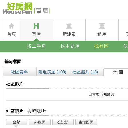
首頁
買屋
新建案
租屋
找二手房
找主題屋
找社區
低
基河馨園
社區資料
附近房屋 (109)
社區照片 (18)
地 圖
社區影片
目前暫時無影片
社區照片
共18張照片
全部
外觀照
公設照
生活圈照