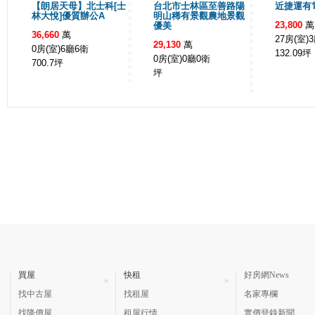
【朗居天母】北士科[士
台北市士林區至善路陽
近捷運有
林大悅]優質辦公A
明山稀有景觀農地景觀
23,800
萬
優美
36,660
萬
27房(室)
29,130
萬
0房(室)6廳6衛
132.09
坪
0房(室)0廳0衛
700.7
坪
坪
買屋
快租
好房網News
找中古屋
找租屋
名家專欄
找降價屋
租屋行情
實價登錄新聞