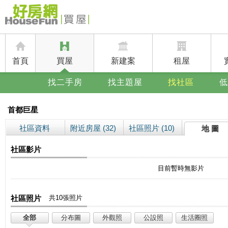
首頁
買屋
新建案
租屋
找二手房
找主題屋
找社區
低
首都巨星
社區資料
附近房屋 (32)
社區照片 (10)
地 圖
社區影片
目前暫時無影片
社區照片
共10張照片
全部
分布圖
外觀照
公設照
生活圈照