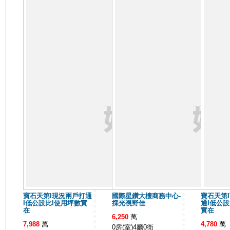
寶石天第I現況兩戶打通
國際星鑽大樓商務中心-
寶石天第
I低公設比I使用坪數實
採光視野佳
通I低公設
在
實在
6,250
萬
7,988
萬
4,780
萬
0房(室)4廳0衛