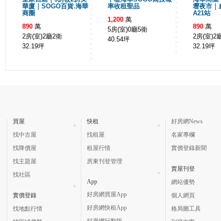
華廈｜SOGO百貨.海華
率收租聖品
壢夜市｜
商圈
A21站
1,200
萬
890
萬
890
萬
5房(室)0廳5衛
2房(室)2廳2衛
2房(室)2
40.54
坪
32.19
坪
32.19
坪
買屋
快租
好房網News
找中古屋
找租屋
名家專欄
找降價屋
租屋行情
實價登錄新聞
找主題屋
房東刊登管理
賣屋刊登
找社區
App
網站優勢
好房網買屋App
實價登錄
個人網頁
好房網快租App
找地點行情
格局圖工具
好房網行動版