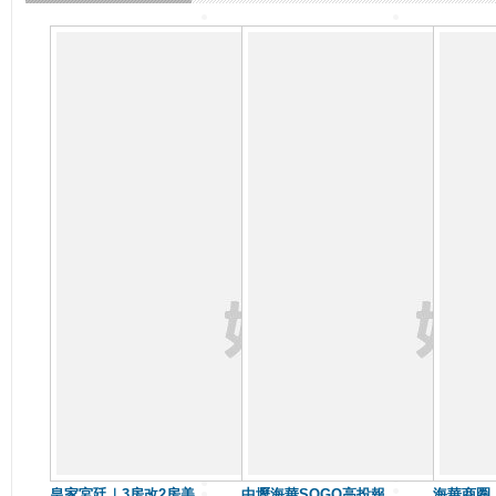
皇家宮廷｜3房改2房美
中壢海華SOGO高投報
海華商圈