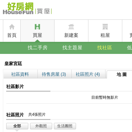
首頁
買屋
新建案
租屋
找二手房
找主題屋
找社區
低
皇家宮廷
社區資料
待售房屋 (3)
社區照片 (4)
地 圖
社區影片
目前暫時無影片
社區照片
共4張照片
全部
外觀照
生活圈照